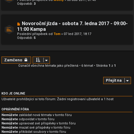
Odpovědi:
3
Novoroční jízda - sobota 7. ledna 2017 - 09:00-
11:00 Kampa
Poslední příspěvek od
Tom
«
07 led 2017, 18:17
Odpovědi:
5
Zamčeno
Označit všechna témata jako přečtená
• 6 témat • Stránka
1
z
1
Přejít na
KDO JE ONLINE
Uživatelé prohlížející si toto fórum: Žádní registrovaní uživatelé a 1 host
OPRÁVNĚNÍ FÓRA
Nemůžete
zakládat nová témata v tomto fóru
Nemůžete
odpovídat v tomto fóru
Nemůžete
upravovat své příspěvky v tomto fóru
Nemůžete
mazat své příspěvky v tomto fóru
Nemůžete
přikládat soubory v tomto fóru