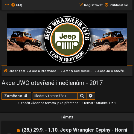
FAQ
Registrovat
Přihlásit se
Obsah fóra
Akce a informace pro všechny příznivce Wranglerů
Archív akcí minulých let
Akce JWC otevřené i nečlenům - 2017
Akce JWC otevřené i nečlenům - 2017
Hledat
Pokročilé hledání
Zamčeno
Označit všechna témata jako přečtená
• 6 témat • Stránka
1
z
1
Témata
(28.) 29.9. - 1.10. Jeep Wrangler Cypiny - Horní