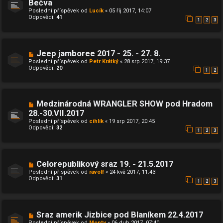
Bečva
Poslední příspěvek od
Lucík
«
05 říj 2017, 14:07
Odpovědi:
41
1
2
3
Jeep jamboree 2017 - 25. - 27. 8.
Poslední příspěvek od
Petr Krátký
«
28 srp 2017, 19:37
Odpovědi:
20
1
2
Medzinárodná WRANGLER SHOW pod Hradom
28.-30.VII.2017
Poslední příspěvek od
cihlík
«
19 srp 2017, 20:45
Odpovědi:
32
1
2
3
Celorepublikový sraz 19. - 21.5.2017
Poslední příspěvek od
ravolf
«
24 kvě 2017, 11:43
Odpovědi:
31
1
2
3
Sraz amerik Jizbice pod Blaníkem 22.4.2017
Poslední příspěvek od
Monty
«
06 dub 2017, 07:40