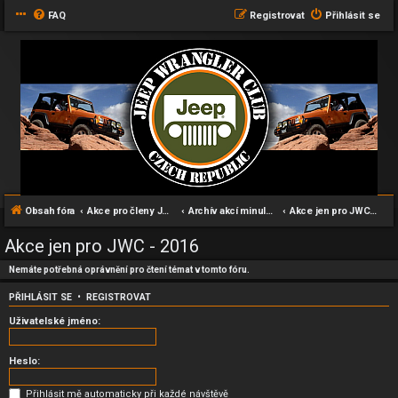
FAQ
Registrovat
Přihlásit se
Obsah fóra
Akce pro členy JWC klubu
Archív akcí minulých let
Akce jen pro JWC - 2016
Akce jen pro JWC - 2016
Nemáte potřebná oprávnění pro čtení témat v tomto fóru.
PŘIHLÁSIT SE
•
REGISTROVAT
Uživatelské jméno:
Heslo:
Přihlásit mě automaticky při každé návštěvě