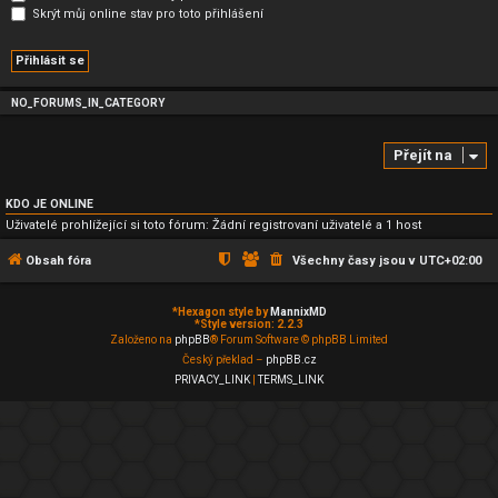
Skrýt můj online stav pro toto přihlášení
NO_FORUMS_IN_CATEGORY
Přejít na
KDO JE ONLINE
Uživatelé prohlížející si toto fórum: Žádní registrovaní uživatelé a 1 host
Obsah fóra
Všechny časy jsou v
UTC+02:00
*
Hexagon style by
MannixMD
*
Style version: 2.2.3
Založeno na
phpBB
® Forum Software © phpBB Limited
Český překlad –
phpBB.cz
PRIVACY_LINK
|
TERMS_LINK