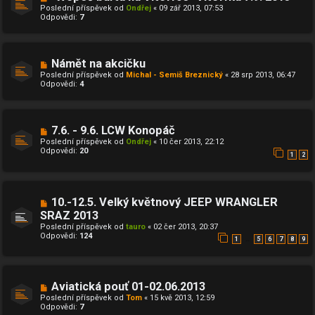
Poslední příspěvek od
Ondřej
«
09 zář 2013, 07:53
Odpovědi:
7
Námět na akcičku
Poslední příspěvek od
Michal - Semiš Breznický
«
28 srp 2013, 06:47
Odpovědi:
4
7.6. - 9.6. LCW Konopáč
Poslední příspěvek od
Ondřej
«
10 čer 2013, 22:12
Odpovědi:
20
1
2
10.-12.5. Velký květnový JEEP WRANGLER
SRAZ 2013
Poslední příspěvek od
tauro
«
02 čer 2013, 20:37
Odpovědi:
124
…
1
5
6
7
8
9
Aviatická pouť 01-02.06.2013
Poslední příspěvek od
Tom
«
15 kvě 2013, 12:59
Odpovědi:
7