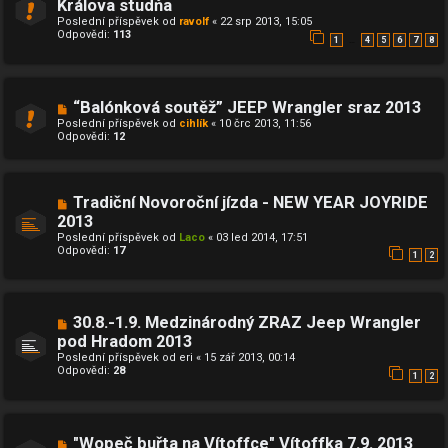
Králova studňa
Poslední příspěvek od
ravolf
«
22 srp 2013, 15:05
Odpovědi:
113
…
1
4
5
6
7
8
“Balónková soutěž” JEEP Wrangler sraz 2013
Poslední příspěvek od
cihlík
«
10 črc 2013, 11:56
Odpovědi:
12
Tradiční Novoroční jízda - NEW YEAR JOYRIDE
2013
Poslední příspěvek od
Laco
«
03 led 2014, 17:51
Odpovědi:
17
1
2
30.8.-1.9. Medzinárodný ZRAZ Jeep Wrangler
pod Hradom 2013
Poslední příspěvek od
eri
«
15 zář 2013, 00:14
Odpovědi:
28
1
2
"Wopeč buřta na Vítoffce" Vítoffka 7.9. 2013