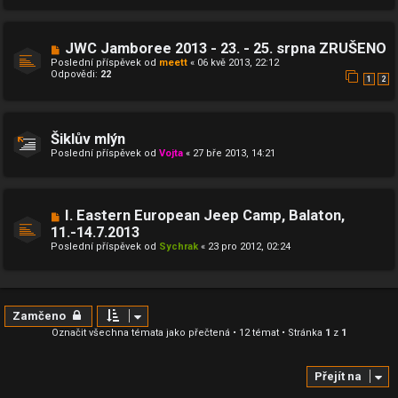
JWC Jamboree 2013 - 23. - 25. srpna ZRUŠENO
Poslední příspěvek od
meett
«
06 kvě 2013, 22:12
Odpovědi:
22
1
2
Šiklův mlýn
Poslední příspěvek od
Vojta
«
27 bře 2013, 14:21
I. Eastern European Jeep Camp, Balaton,
11.-14.7.2013
Poslední příspěvek od
Sychrak
«
23 pro 2012, 02:24
Zamčeno
Označit všechna témata jako přečtená
• 12 témat • Stránka
1
z
1
Přejít na