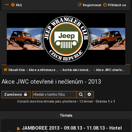
FAQ
Registrovat
Přihlásit se
Obsah fóra
Akce a informace pro všechny příznivce Wranglerů
Archív akcí minulých let
Akce JWC otevřené i nečlenům - 2013
Akce JWC otevřené i nečlenům - 2013
Hledat
Pokročilé hledání
Zamčeno
Označit všechna témata jako přečtená
• 12 témat • Stránka
1
z
1
Témata
JAMBOREE 2013 - 09.08.13 - 11.08.13 - Hotel