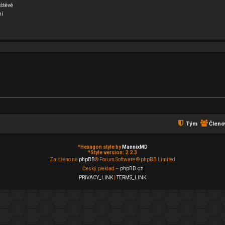
štěvě
ní
Tým
Členo
*
Hexagon style by
MannixMD
*
Style version: 2.2.3
Založeno na
phpBB
® Forum Software © phpBB Limited
Český překlad –
phpBB.cz
PRIVACY_LINK
|
TERMS_LINK