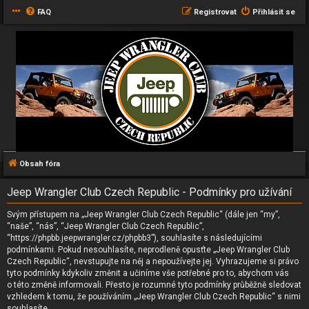
FAQ
Registrovat
Přihlásit se
Obsah fóra
Jeep Wrangler Club Czech Republic - Podmínky pro užívání
Svým přístupem na „Jeep Wrangler Club Czech Republic“ (dále jen “my”,
“naše”, “nás”, “Jeep Wrangler Club Czech Republic”,
“https://phpbb.jeepwrangler.cz/phpbb3”), souhlasíte s následujícími
podmínkami. Pokud nesouhlasíte, neprodleně opusťte „Jeep Wrangler Club
Czech Republic“, nevstupujte na něj a nepoužívejte jej. Vyhrazujeme si právo
tyto podmínky kdykoliv změnit a učiníme vše potřebné pro to, abychom vás
o této změně informovali. Přesto je rozumné tyto podmínky průběžně sledovat
vzhledem k tomu, že používáním „Jeep Wrangler Club Czech Republic“ s nimi
souhlasíte.