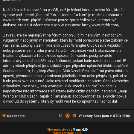
Naše fóra beží na systému phpBB, což je řešení internetového fóra, které je
vydané pod licencí „
General Public License
“ a které je možno stáhnout z
www.phpbb.com
. phpBB software pouze zprostředkovává internetové
diskuze. Pro další informace o phpBB navštivte:
http://www.phpbb.com/
.
Zavazujete se nepřispívat na fórum pohoršujícím, hanlivým, nevhodným,
vulgárním nebo jiným materiálem, který by mohl porušovat platné zákony ve
vaší zemi, zákony v zemi, kde sídlí „Jeep Wrangler Club Czech Republic“,
nebo platné mezinárodní právo. Tato činnost může vést k okamžitému a
trvalému vykázání z fóra a/nebo upozornění vašeho poskytovatele
internetových služeb (ISP) na vaši činnost, pokud bude uznáno za nutné. IP
adresy všech příspěvků jsou ukládány pro případné uplatnění těchto opatření.
Souhlasíte s tím, že „Jeep Wrangler Club Czech Republic“ má právo odstranit,
upravit, přesunout nebo uzamknout jakékoliv téma nebo příspěvek, pokud to
bude považovat za nutné. Jako uživatel souhlasíte se všemi údaji uloženými
v databázi. Přestože „Jeep Wrangler Club Czech Republic“ ani phpBB
neposkytne tyto informace třetí straně nebo cizím osobám, nepřebírá „Jeep
Wrangler Club Czech Republic“ ani phpBB zodpovědnost za jakýkoliv pokus
o vniknutí do systému, který by mohl vést ke kompromitaci těchto dat.
Obsah fóra
Všechny časy jsou v
UTC+02:00
*
Hexagon style by
MannixMD
*
Style version: 2.2.3