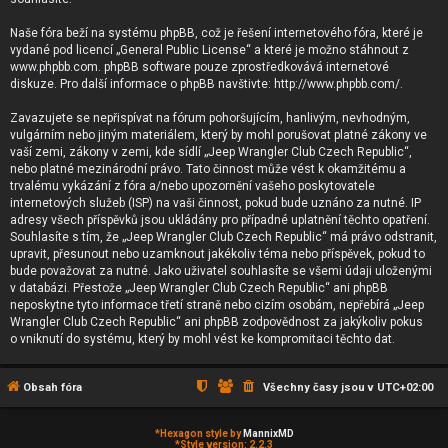
Naše fóra beží na systému phpBB, což je řešení internetového fóra, které je
vydané pod licencí „
General Public License
“ a které je možno stáhnout z
www.phpbb.com
. phpBB software pouze zprostředkovává internetové
diskuze. Pro další informace o phpBB navštivte:
http://www.phpbb.com/
.
Zavazujete se nepřispívat na fórum pohoršujícím, hanlivým, nevhodným,
vulgárním nebo jiným materiálem, který by mohl porušovat platné zákony ve
vaší zemi, zákony v zemi, kde sídlí „Jeep Wrangler Club Czech Republic“,
nebo platné mezinárodní právo. Tato činnost může vést k okamžitému a
trvalému vykázání z fóra a/nebo upozornění vašeho poskytovatele
internetových služeb (ISP) na vaši činnost, pokud bude uznáno za nutné. IP
adresy všech příspěvků jsou ukládány pro případné uplatnění těchto opatření.
Souhlasíte s tím, že „Jeep Wrangler Club Czech Republic“ má právo odstranit,
upravit, přesunout nebo uzamknout jakékoliv téma nebo příspěvek, pokud to
bude považovat za nutné. Jako uživatel souhlasíte se všemi údaji uloženými
v databázi. Přestože „Jeep Wrangler Club Czech Republic“ ani phpBB
neposkytne tyto informace třetí straně nebo cizím osobám, nepřebírá „Jeep
Wrangler Club Czech Republic“ ani phpBB zodpovědnost za jakýkoliv pokus
o vniknutí do systému, který by mohl vést ke kompromitaci těchto dat.
Obsah fóra
Všechny časy jsou v
UTC+02:00
*
Hexagon style by
MannixMD
*
Style version: 2.2.3