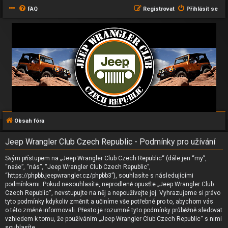
FAQ
Registrovat
Přihlásit se
Obsah fóra
Jeep Wrangler Club Czech Republic - Podmínky pro užívání
Svým přístupem na „Jeep Wrangler Club Czech Republic“ (dále jen “my”,
“naše”, “nás”, “Jeep Wrangler Club Czech Republic”,
“https://phpbb.jeepwrangler.cz/phpbb3”), souhlasíte s následujícími
podmínkami. Pokud nesouhlasíte, neprodleně opusťte „Jeep Wrangler Club
Czech Republic“, nevstupujte na něj a nepoužívejte jej. Vyhrazujeme si právo
tyto podmínky kdykoliv změnit a učiníme vše potřebné pro to, abychom vás
o této změně informovali. Přesto je rozumné tyto podmínky průběžně sledovat
vzhledem k tomu, že používáním „Jeep Wrangler Club Czech Republic“ s nimi
souhlasíte.