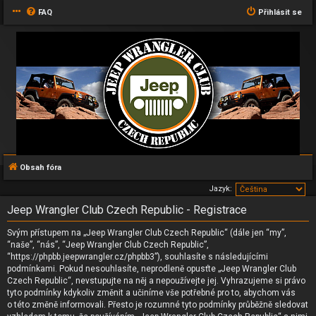
FAQ
Přihlásit se
Obsah fóra
Jazyk:
Jeep Wrangler Club Czech Republic - Registrace
Svým přístupem na „Jeep Wrangler Club Czech Republic“ (dále jen “my”,
“naše”, “nás”, “Jeep Wrangler Club Czech Republic”,
“https://phpbb.jeepwrangler.cz/phpbb3”), souhlasíte s následujícími
podmínkami. Pokud nesouhlasíte, neprodleně opusťte „Jeep Wrangler Club
Czech Republic“, nevstupujte na něj a nepoužívejte jej. Vyhrazujeme si právo
tyto podmínky kdykoliv změnit a učiníme vše potřebné pro to, abychom vás
o této změně informovali. Přesto je rozumné tyto podmínky průběžně sledovat