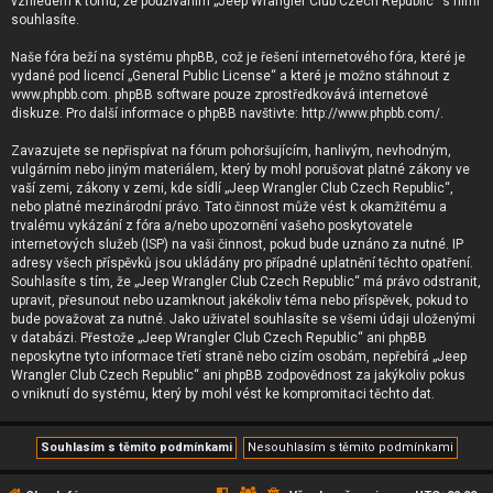
vzhledem k tomu, že používáním „Jeep Wrangler Club Czech Republic“ s nimi
souhlasíte.
Naše fóra beží na systému phpBB, což je řešení internetového fóra, které je
vydané pod licencí „
General Public License
“ a které je možno stáhnout z
www.phpbb.com
. phpBB software pouze zprostředkovává internetové
diskuze. Pro další informace o phpBB navštivte:
http://www.phpbb.com/
.
Zavazujete se nepřispívat na fórum pohoršujícím, hanlivým, nevhodným,
vulgárním nebo jiným materiálem, který by mohl porušovat platné zákony ve
vaší zemi, zákony v zemi, kde sídlí „Jeep Wrangler Club Czech Republic“,
nebo platné mezinárodní právo. Tato činnost může vést k okamžitému a
trvalému vykázání z fóra a/nebo upozornění vašeho poskytovatele
internetových služeb (ISP) na vaši činnost, pokud bude uznáno za nutné. IP
adresy všech příspěvků jsou ukládány pro případné uplatnění těchto opatření.
Souhlasíte s tím, že „Jeep Wrangler Club Czech Republic“ má právo odstranit,
upravit, přesunout nebo uzamknout jakékoliv téma nebo příspěvek, pokud to
bude považovat za nutné. Jako uživatel souhlasíte se všemi údaji uloženými
v databázi. Přestože „Jeep Wrangler Club Czech Republic“ ani phpBB
neposkytne tyto informace třetí straně nebo cizím osobám, nepřebírá „Jeep
Wrangler Club Czech Republic“ ani phpBB zodpovědnost za jakýkoliv pokus
o vniknutí do systému, který by mohl vést ke kompromitaci těchto dat.