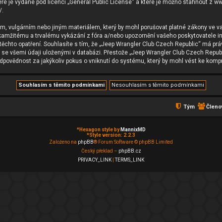
ré je vydané pod licencí „
General Public License
“ a které je možno stáhnout z
ww
/
.
m, vulgárním nebo jiným materiálem, který by mohl porušovat platné zákony ve va
okamžitému a trvalému vykázání z fóra a/nebo upozornění vašeho poskytovatele in
 těchto opatření. Souhlasíte s tím, že „Jeep Wrangler Club Czech Republic“ má pr
e se všemi údaji uloženými v databázi. Přestože „Jeep Wrangler Club Czech Republ
povědnost za jakýkoliv pokus o vniknutí do systému, který by mohl vést ke kompr
Tým
Členo
*
Hexagon style by
MannixMD
*
Style version: 2.2.3
Založeno na
phpBB
® Forum Software © phpBB Limited
Český překlad –
phpBB.cz
PRIVACY_LINK
|
TERMS_LINK