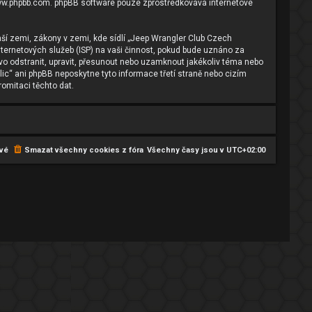
w.phpbb.com
. phpBB software pouze zprostředkovává internetové
ší zemi, zákony v zemi, kde sídlí „Jeep Wrangler Club Czech
ternetových služeb (ISP) na vaši činnost, pokud bude uznáno za
ávo odstranit, upravit, přesunout nebo uzamknout jakékoliv téma nebo
ic“ ani phpBB neposkytne tyto informace třetí straně nebo cizím
omitaci těchto dat.
vé
Smazat všechny cookies z fóra
Všechny časy jsou v
UTC+02:00