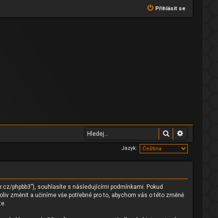
Přihlásit se
Hledat
Pokročilé 
Jazyk:
er.cz/phpbb3”), souhlasíte s následujícími podmínkami. Pokud
koliv změnit a učiníme vše potřebné pro to, abychom vás o této změně
te.