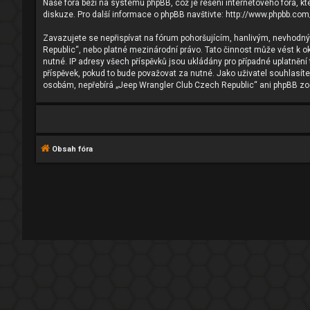
Naše fóra beží na systému phpBB, což je řešení internetového fóra, kte
diskuze. Pro další informace o phpBB navštivte:
http://www.phpbb.com
Zavazujete se nepřispívat na fórum pohoršujícím, hanlivým, nevhodný
Republic“, nebo platné mezinárodní právo. Tato činnost může vést k 
nutné. IP adresy všech příspěvků jsou ukládány pro případné uplatnění
příspěvek, pokud to bude považovat za nutné. Jako uživatel souhlasít
osobám, nepřebírá „Jeep Wrangler Club Czech Republic“ ani phpBB zod
Obsah fóra