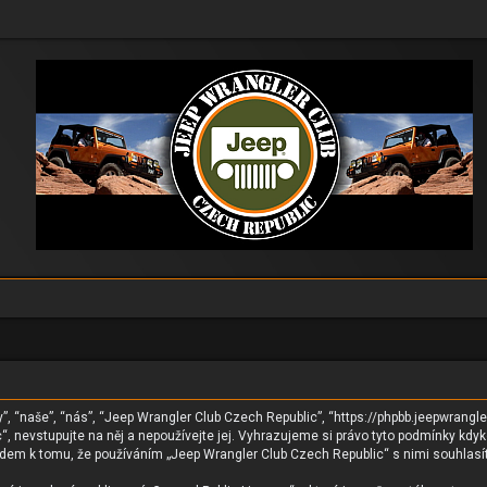
, “naše”, “nás”, “Jeep Wrangler Club Czech Republic”, “https://phpbb.jeepwrangl
, nevstupujte na něj a nepoužívejte jej. Vyhrazujeme si právo tyto podmínky kdy
edem k tomu, že používáním „Jeep Wrangler Club Czech Republic“ s nimi souhlasí