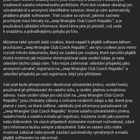
souborech vašeho internetového prohlížeče. První dvě cookies obsahují jen
uživatelské-id a anonymní identifikátor session, které je vám automaticky
přiděleno phpBB softwarem. Třetí cookie se vytvoří, jakmile začnete
procházet mezi tématy na „Jeep Wrangler Club Czech Republic“, a je
používána k ukládání informace, které téma jste již přečetli, což vede
k snažšímu a pohodlnějšímu pohybu po fóru.
Můžeme také vytvořit další cookies, které nepatří k phpBB software během
procházení „Jeep Wrangler Club Czech Republic“, ale tyto cookies jsou mimo
rozsah tohoto dokumentu, který se zaobírá jen soubory, které vytvořilo phpBB.
Druhá možnost jak můžeme shromažďovat vaše osobní údaje, je vaše
odeslání těchto údajů nám. Toto může zahrnovat: odeslání příspěvků jako
anonymní uživatel, registrace na „Jeep Wrangler Club Czech Republic“ a
odeslání příspěvků po vaší registrace, když jste přihlášeni.
Váš účet bude přinejmenším obsahovat uživatelské jméno, osobní heslo,
používané při přihlašování do vašeho účtu, a osobní, platnou e-mailovou
adresu. Vaše osobní údaje pro váš účet na „Jeep Wrangler Club Czech
Republic“ jsou chráněny zákony o ochraně osobních údajů a dat, které jsou
platné v zemi, ve které sídlíme. Jakékoliv jiné informace požadované od
„Jeep Wrangler Club Czech Republic“ kromě vašeho uživatelského jména,
vašeho hesla a vašeho e-mailu při registraci, můžeme zvolit jako povinné
nebo dobrovolné. Ve všech případech dostanete možnost rozhodnout, zda-li
tyto informace budou veřejně zobrazitelné. Dále ve vašem účtu máte
možnost zakázat nebo povolit zasílání automaticky vytvářených e-mailů
phpBB softwarem na váš e-mail.