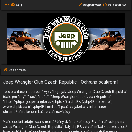
FAQ
Registrovat
Přihlásit se
Obsah fóra
Jeep Wrangler Club Czech Republic - Ochrana soukromí
Toto prohlášení podrobně vysvětluje jak „Jeep Wrangler Club Czech Republic“
(dále jen “my”, “nás”, “naše”, “Jeep Wrangler Club Czech Republic”,
“https://phpbb.jeepwrangler.cz/phpbb3”) a phpBB („phpBB software“,
„www.phpbb.com“, „phpBB Limited“) používá jakékoliv informace
shromážděné během každé vaší návštěvy.
Vaše osobní údaje jsou shromážděny dvěma způsoby. Prvním při vstupu na
„Jeep Wrangler Club Czech Republic“, kdy phpBB vytvoří několik cookies, což
jsou malé textové soubory, které jsou stáhnuty a uloženy v dočasných