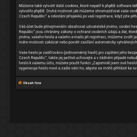
Můžeme také vytvořit další cookies, které nepatří k phpBB software b
vytvořilo phpBB. Druhá možnost jak můžeme shromažďovat vaše osobní 
Czech Republic“ a odeslání příspěvků po vaší registrace, když jste přih
Váš účet bude přinejmenším obsahovat uživatelské jméno, osobní heslo
Republic“ jsou chráněny zákony o ochraně osobních údajů a dat, kter
jména, vašeho hesla a vašeho e-mailu při registraci, můžeme zvolit 
máte možnost zakázat nebo povolit zasílání automaticky vytvářených
Vaše heslo je zašifrováno (jednosměrný hash) pro zajištění jeho bezp
Czech Republic“, takže jej pečlivě uchovejte a v žádném případě nebud
heslo k vašemu účtu, můžete použít funkci „Zapomněl jsem své hesl
vygeneruje heslo nové a zašle vám ho, abyste se mohli přihlásit ke s
Obsah fóra