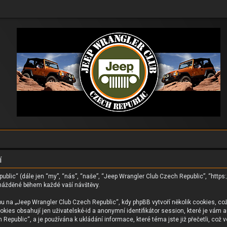
í
ublic“ (dále jen “my”, “nás”, “naše”, “Jeep Wrangler Club Czech Republic”, “http
mážděné během každé vaší návštěvy.
 na „Jeep Wrangler Club Czech Republic“, kdy phpBB vytvoří několik cookies, což
ies obsahují jen uživatelské-id a anonymní identifikátor session, které je vám a
epublic“, a je používána k ukládání informace, které téma jste již přečetli, což