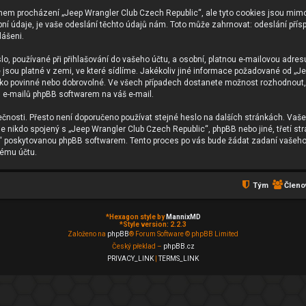
ěhem procházení „Jeep Wrangler Club Czech Republic“, ale tyto cookies jsou mimo
údaje, je vaše odeslání těchto údajů nám. Toto může zahrnovat: odeslání příspě
lášeni.
, používané při přihlašování do vašeho účtu, a osobní, platnou e-mailovou adres
é jsou platné v zemi, ve které sídlíme. Jakékoliv jiné informace požadované od 
jako povinné nebo dobrovolné. Ve všech případech dostanete možnost rozhodnout, 
 e-mailů phpBB softwarem na váš e-mail.
ečnosti. Přesto není doporučeno používat stejné heslo na dalších stránkách. Vaše
e nikdo spojený s „Jeep Wrangler Club Czech Republic“, phpBB nebo jiné, třetí st
o“ poskytovanou phpBB softwarem. Tento proces po vás bude žádat zadaní vašeho
vému účtu.
Tým
Členo
*
Hexagon style by
MannixMD
*
Style version: 2.2.3
Založeno na
phpBB
® Forum Software © phpBB Limited
Český překlad –
phpBB.cz
PRIVACY_LINK
|
TERMS_LINK