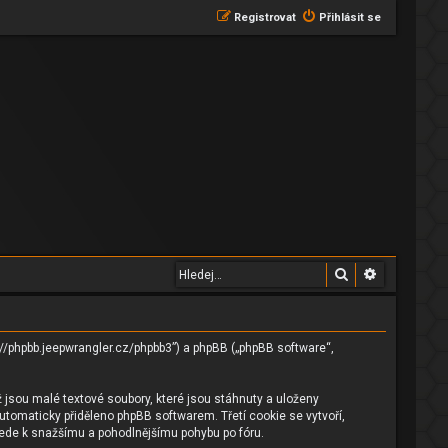
Registrovat
Přihlásit se
Hledat
Pokročilé 
s://phpbb.jeepwrangler.cz/phpbb3”) a phpBB („phpBB software“,
 jsou malé textové soubory, které jsou stáhnuty a uloženy
utomaticky přiděleno phpBB softwarem. Třetí cookie se vytvoří,
 vede k snažšímu a pohodlnějšímu pohybu po fóru.