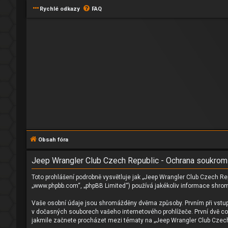
Rychlé odkazy
FAQ
Obsah fóra
Jeep Wrangler Club Czech Republic - Ochrana soukrom
Toto prohlášení podrobně vysvětluje jak „Jeep Wrangler Club Czech Rep
„www.phpbb.com“, „phpBB Limited“) používá jakékoliv informace shro
Vaše osobní údaje jsou shromážděny dvěma způsoby. Prvním při vstupu
v dočasných souborech vašeho internetového prohlížeče. První dvě cook
jakmile začnete procházet mezi tématy na „Jeep Wrangler Club Czech R