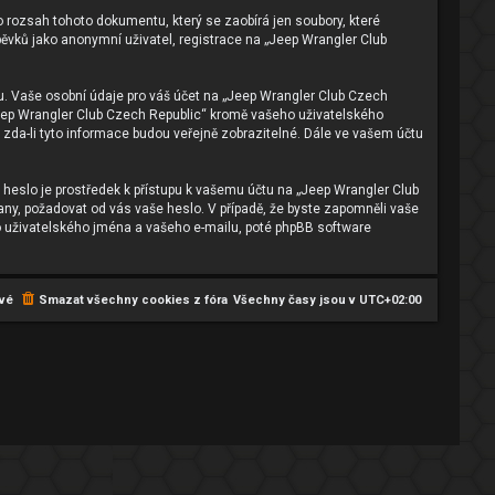
 rozsah tohoto dokumentu, který se zaobírá jen soubory, které
vků jako anonymní uživatel, registrace na „Jeep Wrangler Club
u. Vaše osobní údaje pro váš účet na „Jeep Wrangler Club Czech
„Jeep Wrangler Club Czech Republic“ kromě vašeho uživatelského
zda-li tyto informace budou veřejně zobrazitelné. Dále ve vašem účtu
 heslo je prostředek k přístupu k vašemu účtu na „Jeep Wrangler Club
rany, požadovat od vás vaše heslo. V případě, že byste zapomněli vaše
 uživatelského jména a vašeho e-mailu, poté phpBB software
vé
Smazat všechny cookies z fóra
Všechny časy jsou v
UTC+02:00