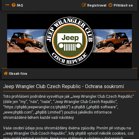
FAQ
Registrovat
Přihlásit se
Obsah fóra
Jeep Wrangler Club Czech Republic - Ochrana soukromí
Toto prohlášení podrobně vysvětluje jak „Jeep Wrangler Club Czech Republic“
(dále jen “my”, “nás”, “naše”, “Jeep Wrangler Club Czech Republic”,
“https://phpbb.jeepwrangler.cz/phpbb3”) a phpBB („phpBB software“,
„www.phpbb.com“, „phpBB Limited“) používá jakékoliv informace
shromážděné během každé vaší návštěvy.
Vaše osobní údaje jsou shromážděny dvěma způsoby. Prvním při vstupu na
„Jeep Wrangler Club Czech Republic“, kdy phpBB vytvoří několik cookies, což
jsou malé textové soubory, které jsou stáhnuty a uloženy v dočasných