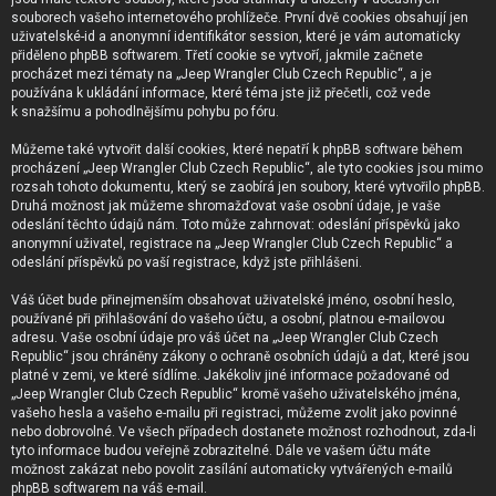
souborech vašeho internetového prohlížeče. První dvě cookies obsahují jen
uživatelské-id a anonymní identifikátor session, které je vám automaticky
přiděleno phpBB softwarem. Třetí cookie se vytvoří, jakmile začnete
procházet mezi tématy na „Jeep Wrangler Club Czech Republic“, a je
používána k ukládání informace, které téma jste již přečetli, což vede
k snažšímu a pohodlnějšímu pohybu po fóru.
Můžeme také vytvořit další cookies, které nepatří k phpBB software během
procházení „Jeep Wrangler Club Czech Republic“, ale tyto cookies jsou mimo
rozsah tohoto dokumentu, který se zaobírá jen soubory, které vytvořilo phpBB.
Druhá možnost jak můžeme shromažďovat vaše osobní údaje, je vaše
odeslání těchto údajů nám. Toto může zahrnovat: odeslání příspěvků jako
anonymní uživatel, registrace na „Jeep Wrangler Club Czech Republic“ a
odeslání příspěvků po vaší registrace, když jste přihlášeni.
Váš účet bude přinejmenším obsahovat uživatelské jméno, osobní heslo,
používané při přihlašování do vašeho účtu, a osobní, platnou e-mailovou
adresu. Vaše osobní údaje pro váš účet na „Jeep Wrangler Club Czech
Republic“ jsou chráněny zákony o ochraně osobních údajů a dat, které jsou
platné v zemi, ve které sídlíme. Jakékoliv jiné informace požadované od
„Jeep Wrangler Club Czech Republic“ kromě vašeho uživatelského jména,
vašeho hesla a vašeho e-mailu při registraci, můžeme zvolit jako povinné
nebo dobrovolné. Ve všech případech dostanete možnost rozhodnout, zda-li
tyto informace budou veřejně zobrazitelné. Dále ve vašem účtu máte
možnost zakázat nebo povolit zasílání automaticky vytvářených e-mailů
phpBB softwarem na váš e-mail.