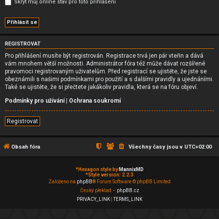
Skrýt můj online stav pro toto přihlášení
REGISTROVAT
Pro přihlášení musíte být registrován. Registrace trvá jen pár vteřin a dává
vám mnohem větší možnosti. Administrátor fóra též může dávat rozšířené
pravomoci registrovaným uživatelům. Před registrací se ujistěte, že jste se
obeznámili s našimi podmínkami pro použití a s dalšími pravidly a ujednáními.
Také se ujistěte, že si přečtete jakákoliv pravidla, která se na fóru objeví.
Podmínky pro užívání
|
Ochrana soukromí
Registrovat
Obsah fóra
Všechny časy jsou v
UTC+02:00
*
Hexagon style by
MannixMD
*
Style version: 2.2.3
Založeno na
phpBB
® Forum Software © phpBB Limited
Český překlad –
phpBB.cz
PRIVACY_LINK
|
TERMS_LINK