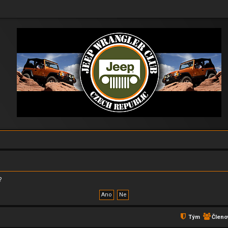
?
Tým
Členo