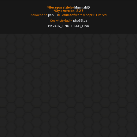
*
Hexagon style by
MannixMD
*
Style version: 2.2.3
Založeno na
phpBB
® Forum Software © phpBB Limited
Český překlad –
phpBB.cz
PRIVACY_LINK
|
TERMS_LINK