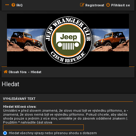
FAQ
Registrovat
Přihlásit se
Obsah fóra
Hledat
Hledat
VYHLEDÁVANÝ TEXT
Hledat klíčová slova:
Umístění
+
před slovem znamená, že slovo musí být ve výsledku přítomno, a
-
znamená, že slovo nemá být ve výsledku přítomno. Pokud chcete, aby stačila
shoda pouze s jedním z více slov, umístěte je do závorek oddělené znakem
|
.
Použitím * nahradíte část slova
Hledat všechny výrazy nebo přesnou shodu s dotazem