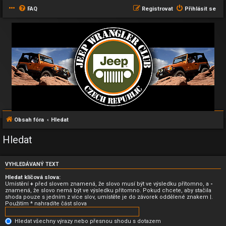
FAQ
Registrovat
Přihlásit se
Obsah fóra
Hledat
Hledat
VYHLEDÁVANÝ TEXT
Hledat klíčová slova:
Umístění
+
před slovem znamená, že slovo musí být ve výsledku přítomno, a
-
znamená, že slovo nemá být ve výsledku přítomno. Pokud chcete, aby stačila
shoda pouze s jedním z více slov, umístěte je do závorek oddělené znakem
|
.
Použitím * nahradíte část slova
Hledat všechny výrazy nebo přesnou shodu s dotazem