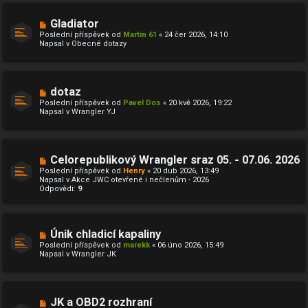
N
Gladiator
o
Poslední příspěvek od
Martin 61
«
24 čer 2026, 14:10
v
Napsal v
Obecné dotazy
ý
p
ř
í
s
N
dotaz
p
o
ě
Poslední příspěvek od
Pavel Dos
«
20 kvě 2026, 19:22
v
v
Napsal v
Wrangler YJ
ý
e
p
k
ř
í
s
N
Celorepublikový Wrangler sraz 05. - 07.06. 2026
p
o
ě
Poslední příspěvek od
Henry
«
20 dub 2026, 13:49
v
v
Napsal v
Akce JWC otevřené i nečlenům - 2026
ý
e
Odpovědi:
9
p
k
ř
í
s
p
N
Únik chladicí kapaliny
ě
o
Poslední příspěvek od
marekk
«
06 úno 2026, 15:49
v
v
Napsal v
Wrangler JK
e
ý
k
p
ř
í
s
N
JK a OBD2 rozhraní
p