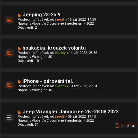
ř
í
s
N
Jeeping 23-25.9.
p
o
ě
Poslední příspěvek od
ravolf
«
15 zář 2022, 14:59
v
v
Napsal v
Akce JWC otevřené i nečlenům - 2022
ý
e
Odpovědi:
2
p
k
ř
í
s
p
N
houkačka_kroužek volantu
ě
o
Poslední příspěvek od
Harley
«
14 zář 2022, 08:36
v
v
Napsal v
Wrangler JK
e
ý
Odpovědi:
10
k
p
ř
í
s
p
N
iPhone - párování tel.
ě
o
Poslední příspěvek od
Gianni
«
13 zář 2022, 20:54
v
v
Napsal v
Wrangler JK
e
ý
k
p
ř
í
s
N
Jeep Wrangler Jamboree 26.-28.08.2022
p
o
ě
Poslední příspěvek od
ravolf
«
09 zář 2022, 17:15
v
v
Napsal v
Akce JWC otevřené i nečlenům - 2022
ý
e
Odpovědi:
31
p
1
2
3
k
ř
í