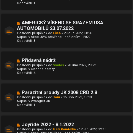
Odpovědi:
ř
1
í
s
p
ě
N
AMERICKÝ VÍKEND SE SRAZEM USA
v
o
e
AUTOMOBILŮ 23.07.2022
v
k
Poslední příspěvek od
ý
Lůca
«
20 dub 2022, 08:30
Napsal v
p
Akce JWC otevřené i nečlenům - 2022
Odpovědi:
ř
3
í
s
p
ě
N
Přídavná nádrž
v
o
e
Poslední příspěvek od
Vlados
«
20 úno 2022, 20:22
v
k
Napsal v
Obecné dotazy
ý
Odpovědi:
4
p
ř
í
s
p
N
Parazitní proudy JK 2008 CRD 2.8
ě
o
Poslední příspěvek od
Tom
«
15 úno 2022, 19:23
v
v
Napsal v
Wrangler JK
e
ý
Odpovědi:
1
k
p
ř
í
s
p
N
Joyride 2022 - 8.1.2022
ě
o
Poslední příspěvek od
Petr Koudelka
«
12 led 2022, 12:10
v
v