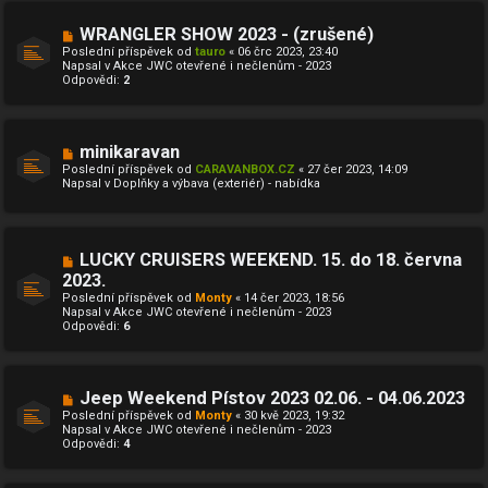
s
p
N
WRANGLER SHOW 2023 - (zrušené)
ě
o
Poslední příspěvek od
tauro
«
06 črc 2023, 23:40
v
v
Napsal v
Akce JWC otevřené i nečlenům - 2023
e
ý
Odpovědi:
2
k
p
ř
í
s
p
N
minikaravan
ě
o
Poslední příspěvek od
CARAVANBOX.CZ
«
27 čer 2023, 14:09
v
v
Napsal v
Doplňky a výbava (exteriér) - nabídka
e
ý
k
p
ř
í
s
N
LUCKY CRUISERS WEEKEND. 15. do 18. června
p
o
ě
2023.
v
v
Poslední příspěvek od
ý
Monty
«
14 čer 2023, 18:56
e
Napsal v
p
Akce JWC otevřené i nečlenům - 2023
k
Odpovědi:
ř
6
í
s
p
ě
N
Jeep Weekend Pístov 2023 02.06. - 04.06.2023
v
o
e
Poslední příspěvek od
Monty
«
30 kvě 2023, 19:32
v
k
Napsal v
Akce JWC otevřené i nečlenům - 2023
ý
Odpovědi:
4
p
ř
í