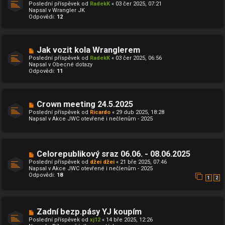
o
ě
Poslední příspěvek od
RadekK
«
03 čer 2025, 07:21
v
v
Napsal v
Wrangler JK
ý
e
Odpovědi:
12
p
k
ř
í
s
p
N
Jak vozit kola Wranglerem
ě
o
Poslední příspěvek od
RadekK
«
03 čer 2025, 06:56
v
v
Napsal v
Obecné dotazy
e
ý
Odpovědi:
11
k
p
ř
í
s
p
N
Crown meeting 24.5.2025
ě
o
Poslední příspěvek od
Ricardo
«
29 dub 2025, 18:28
v
v
Napsal v
Akce JWC otevřené i nečlenům - 2025
e
ý
k
p
ř
í
s
N
Celorepublikový sraz 06.06. - 08.06.2025
p
o
ě
Poslední příspěvek od
džei džei
«
21 bře 2025, 07:46
v
v
Napsal v
Akce JWC otevřené i nečlenům - 2025
ý
e
Odpovědi:
18
p
1
2
k
ř
í
s
p
N
Zadní bezp.pásy YJ koupím
ě
o
v
Poslední příspěvek od
xj12
«
14 bře 2025, 12:26
v
e