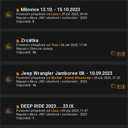
s
p
N
Milovice 13.10. - 15.10.2023
ě
o
Poslední příspěvek od
Lůca
«
29 zář 2023, 09:45
v
v
Napsal v
Akce JWC otevřené i nečlenům - 2023
e
ý
Odpovědi:
3
k
p
ř
í
s
p
N
Zrcátka
ě
o
Poslední příspěvek od
Tom
«
06 zář 2023, 17:04
v
v
Napsal v
Obecné dotazy
e
ý
Odpovědi:
16
k
p
1
2
ř
í
s
p
N
Jeep Wrangler Jamboree 08. - 10.09.2023
ě
o
v
Poslední příspěvek od
Michal - Semiš Breznický
«
24 srp 2023, 21:22
v
e
Napsal v
Akce JWC otevřené i nečlenům - 2023
ý
k
Odpovědi:
16
p
1
2
ř
í
s
p
N
DEEP RIDE 2023......23.IX.
ě
o
v
Poslední příspěvek od
Lůca
«
04 srp 2023, 11:47
v
e
Napsal v
Akce JWC otevřené i nečlenům - 2023
ý
k
Odpovědi:
1
p
ř
í