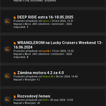
Napsal v
Díly, součástky - poptávka
ý
k
p
ř
í
s
N
DEEP RIDE extra 16-18.05.2025
p
o
ě
Poslední příspěvek od
tauro
«
23 led 2025, 15:31
v
v
Napsal v
Akce JWC otevřené i nečlenům - 2025
ý
e
Odpovědi:
1
p
k
ř
í
s
p
N
WRANGLEROM na Lucky Cruisers Weekend 13-
ě
o
16.06.2024
v
v
e
Poslední příspěvek od
ý
Lucík
«
13 čer 2024, 15:32
k
Napsal v
p
Akce JWC otevřené i nečlenům - 2024
Odpovědi:
ř
2
í
s
p
ě
N
Záměna motoru 4.2 za 4.0
v
o
e
Poslední příspěvek od
Raduz46
«
06 čer 2024, 14:40
v
k
Napsal v
Wrangler YJ
ý
p
ř
í
s
N
Rozvodový řemen
p
o
ě
Poslední příspěvek od
BOB
«
30 dub 2024, 13:03
v
v
Napsal v
Wrangler JK
ý
e