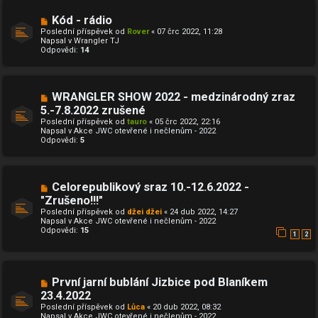
s
p
N
Kód - rádio
ě
o
v
Poslední příspěvek od
Rover
«
07 črc 2022, 11:28
v
e
Napsal v
Wrangler TJ
ý
k
Odpovědi:
14
p
ř
í
s
p
N
WRANGLER SHOW 2022 - medzinárodný zraz
ě
o
5.-7.8.2022 zrušené
v
v
e
Poslední příspěvek od
ý
tauro
«
05 črc 2022, 22:16
k
Napsal v
p
Akce JWC otevřené i nečlenům - 2022
Odpovědi:
ř
5
í
s
p
ě
N
Celorepublikový sraz 10.-12.6.2022 -
v
o
e
"Zrušeno!!!"
v
k
Poslední příspěvek od
ý
džei džei
«
24 dub 2022, 14:27
Napsal v
p
Akce JWC otevřené i nečlenům - 2022
Odpovědi:
ř
15
1
2
í
s
p
ě
v
N
První jarní bublání Jizbice pod Blaníkem
e
o
23.4.2022
k
v
Poslední příspěvek od
ý
Lůca
«
20 dub 2022, 08:32
Napsal v
p
Akce JWC otevřené i nečlenům - 2022