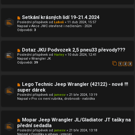
p
k
ř
í
s
N
Setkání krásných lidí 19-21.4.2024
p
o
ě
Poslední příspěvek od
Luboš
«
11 dub 2024, 15:57
v
v
Napsal v
Akce JWC otevřené i nečlenům - 2024
ý
e
Odpovědi:
3
p
k
ř
í
s
p
N
Dotaz JKU Podvozek 2,5 pneu33 převody???
ě
o
Poslední příspěvek od
Harley
«
10 dub 2024, 12:41
v
v
Napsal v
Wrangler JK
e
ý
Odpovědi:
39
k
p
1
2
3
ř
í
s
p
N
Lego Technic Jeep Wrangler (42122) - nové !!!
ě
o
v
super dárek
v
e
Poslední příspěvek od
ý
jamesv
«
21 bře 2024, 13:19
k
Napsal v
p
Pro co není rubrika, drobnosti - nabídka
ř
í
s
p
ě
N
Mopar Jeep Wrangler JL/Gladiator JT tašky na
v
o
přední sedadla
e
v
k
Poslední příspěvek od
ý
jamesv
«
21 bře 2024, 13:18
Napsal v
p
Doplňky a výbava - interiér