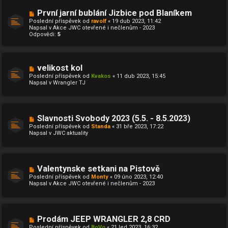
s
p
N
První jarní bublání Jizbice pod Blaníkem
ě
o
Poslední příspěvek od
ravolf
«
19 dub 2023, 11:42
v
v
Napsal v
Akce JWC otevřené i nečlenům - 2023
e
ý
Odpovědi:
5
k
p
ř
í
s
p
N
velikost kol
ě
o
Poslední příspěvek od
Kvakos
«
11 dub 2023, 15:45
v
v
Napsal v
Wrangler TJ
e
ý
k
p
ř
í
s
N
Slavnosti Svobody 2023 (5.5. - 8.5.2023)
p
o
ě
Poslední příspěvek od
Standa
«
31 bře 2023, 17:22
v
v
Napsal v
JWC aktuality
ý
e
p
k
ř
í
s
N
Valentynske setkani na Pistově
p
o
ě
Poslední příspěvek od
Monty
«
09 úno 2023, 12:40
v
v
Napsal v
Akce JWC otevřené i nečlenům - 2023
ý
e
p
k
ř
í
s
N
Prodám JEEP WRANGLER 2,8 CRD
p
o
ě
Poslední příspěvek od
BoVo
«
21 led 2023, 16:32