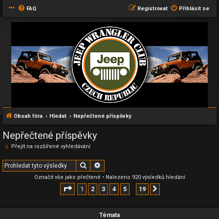
FAQ
Registrovat
Přihlásit se
Obsah fóra
Hledat
Nepřečtené příspěvky
Nepřečtené příspěvky
Přejít na rozšířené vyhledávání
Hledat
Pokročilé hledání
Označit vše jako přečtené
• Nalezeno 920 výsledků hledání
Stránka
1
z
19
1
2
3
4
5
19
Další
…
Témata