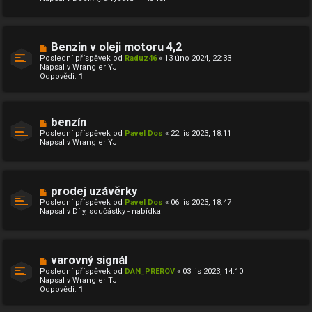
ř
í
s
p
ě
N
Benzin v oleji motoru 4,2
v
o
Poslední příspěvek od
Raduz46
«
13 úno 2024, 22:33
e
v
Napsal v
Wrangler YJ
k
ý
Odpovědi:
1
p
ř
í
s
p
N
benzín
ě
o
Poslední příspěvek od
Pavel Dos
«
22 lis 2023, 18:11
v
v
Napsal v
Wrangler YJ
e
ý
k
p
ř
í
s
N
prodej uzávěrky
p
o
ě
Poslední příspěvek od
Pavel Dos
«
06 lis 2023, 18:47
v
v
Napsal v
Díly, součástky - nabídka
ý
e
p
k
ř
í
s
N
varovný signál
p
o
ě
Poslední příspěvek od
DAN_PREROV
«
03 lis 2023, 14:10
v
v
Napsal v
Wrangler TJ
ý
e
Odpovědi:
1
p
k
ř
í