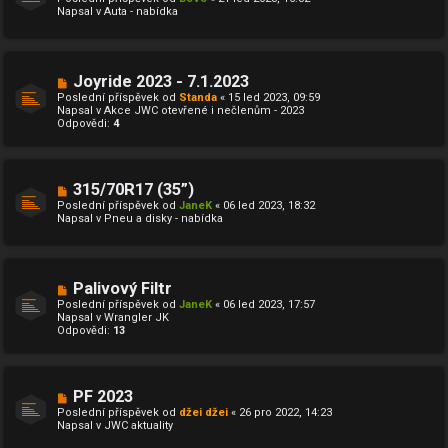
v
v
Napsal v
Auta - nabídka
ý
e
p
k
ř
í
s
N
Joyride 2023 - 7.1.2023
p
o
ě
Poslední příspěvek od
Standa
«
15 led 2023, 09:59
v
v
Napsal v
Akce JWC otevřené i nečlenům - 2023
ý
e
Odpovědi:
4
p
k
ř
í
s
p
N
315/70R17 (35”)
ě
o
Poslední příspěvek od
JaneK
«
06 led 2023, 18:32
v
v
Napsal v
Pneu a disky - nabídka
e
ý
k
p
ř
í
s
N
Palivový Filtr
p
o
ě
Poslední příspěvek od
JaneK
«
06 led 2023, 17:57
v
v
Napsal v
Wrangler JK
ý
e
Odpovědi:
13
p
k
ř
í
s
p
N
PF 2023
ě
o
Poslední příspěvek od
džei džei
«
26 pro 2022, 14:23
v
v
Napsal v
JWC aktuality
e
ý
k
p