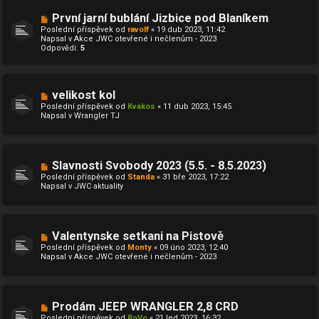
s
p
N
První jarní bublání Jizbice pod Blaníkem
ě
o
Poslední příspěvek od
ravolf
«
19 dub 2023, 11:42
v
v
Napsal v
Akce JWC otevřené i nečlenům - 2023
e
ý
Odpovědi:
5
k
p
ř
í
s
p
N
velikost kol
ě
o
Poslední příspěvek od
Kvakos
«
11 dub 2023, 15:45
v
v
Napsal v
Wrangler TJ
e
ý
k
p
ř
í
s
N
Slavnosti Svobody 2023 (5.5. - 8.5.2023)
p
o
ě
Poslední příspěvek od
Standa
«
31 bře 2023, 17:22
v
v
Napsal v
JWC aktuality
ý
e
p
k
ř
í
s
N
Valentynske setkani na Pistově
p
o
ě
Poslední příspěvek od
Monty
«
09 úno 2023, 12:40
v
v
Napsal v
Akce JWC otevřené i nečlenům - 2023
ý
e
p
k
ř
í
s
N
Prodám JEEP WRANGLER 2,8 CRD
p
o
ě
Poslední příspěvek od
BoVo
«
21 led 2023, 16:32