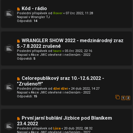
s
p
N
Kód - rádio
ě
o
v
Poslední příspěvek od
Rover
«
07 črc 2022, 11:28
v
e
Napsal v
Wrangler TJ
ý
k
Odpovědi:
14
p
ř
í
s
p
N
WRANGLER SHOW 2022 - medzinárodný zraz
ě
o
5.-7.8.2022 zrušené
v
v
e
Poslední příspěvek od
ý
tauro
«
05 črc 2022, 22:16
k
Napsal v
p
Akce JWC otevřené i nečlenům - 2022
Odpovědi:
ř
5
í
s
p
ě
N
Celorepublikový sraz 10.-12.6.2022 -
v
o
e
"Zrušeno!!!"
v
k
Poslední příspěvek od
ý
džei džei
«
24 dub 2022, 14:27
Napsal v
p
Akce JWC otevřené i nečlenům - 2022
Odpovědi:
ř
15
1
2
í
s
p
ě
v
N
První jarní bublání Jizbice pod Blaníkem
e
o
23.4.2022
k
v
Poslední příspěvek od
ý
Lůca
«
20 dub 2022, 08:32
Napsal v
p
Akce JWC otevřené i nečlenům - 2022