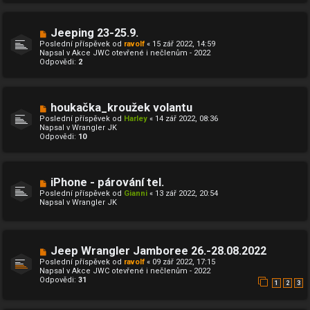
ř
í
s
N
Jeeping 23-25.9.
p
o
ě
Poslední příspěvek od
ravolf
«
15 zář 2022, 14:59
v
v
Napsal v
Akce JWC otevřené i nečlenům - 2022
ý
e
Odpovědi:
2
p
k
ř
í
s
p
N
houkačka_kroužek volantu
ě
o
Poslední příspěvek od
Harley
«
14 zář 2022, 08:36
v
v
Napsal v
Wrangler JK
e
ý
Odpovědi:
10
k
p
ř
í
s
p
N
iPhone - párování tel.
ě
o
Poslední příspěvek od
Gianni
«
13 zář 2022, 20:54
v
v
Napsal v
Wrangler JK
e
ý
k
p
ř
í
s
N
Jeep Wrangler Jamboree 26.-28.08.2022
p
o
ě
Poslední příspěvek od
ravolf
«
09 zář 2022, 17:15
v
v
Napsal v
Akce JWC otevřené i nečlenům - 2022
ý
e
Odpovědi:
31
p
1
2
3
k
ř
í