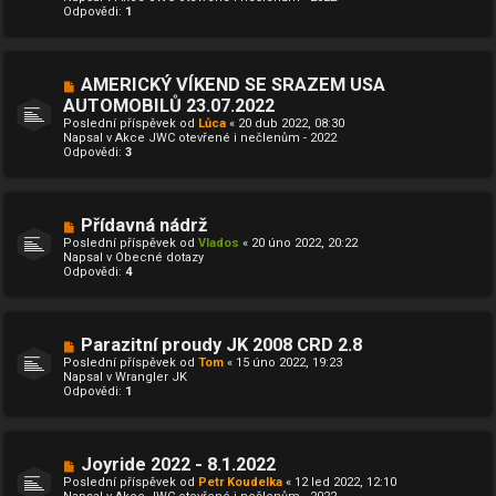
Odpovědi:
ř
1
í
s
p
ě
N
AMERICKÝ VÍKEND SE SRAZEM USA
v
o
e
AUTOMOBILŮ 23.07.2022
v
k
Poslední příspěvek od
ý
Lůca
«
20 dub 2022, 08:30
Napsal v
p
Akce JWC otevřené i nečlenům - 2022
Odpovědi:
ř
3
í
s
p
ě
N
Přídavná nádrž
v
o
e
Poslední příspěvek od
Vlados
«
20 úno 2022, 20:22
v
k
Napsal v
Obecné dotazy
ý
Odpovědi:
4
p
ř
í
s
p
N
Parazitní proudy JK 2008 CRD 2.8
ě
o
Poslední příspěvek od
Tom
«
15 úno 2022, 19:23
v
v
Napsal v
Wrangler JK
e
ý
Odpovědi:
1
k
p
ř
í
s
p
N
Joyride 2022 - 8.1.2022
ě
o
Poslední příspěvek od
Petr Koudelka
«
12 led 2022, 12:10
v
v