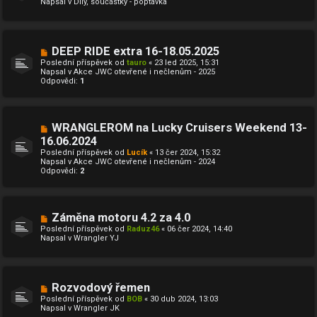
Napsal v
Díly, součástky - poptávka
ý
k
p
ř
í
s
N
DEEP RIDE extra 16-18.05.2025
p
o
ě
Poslední příspěvek od
tauro
«
23 led 2025, 15:31
v
v
Napsal v
Akce JWC otevřené i nečlenům - 2025
ý
e
Odpovědi:
1
p
k
ř
í
s
p
N
WRANGLEROM na Lucky Cruisers Weekend 13-
ě
o
16.06.2024
v
v
e
Poslední příspěvek od
ý
Lucík
«
13 čer 2024, 15:32
k
Napsal v
p
Akce JWC otevřené i nečlenům - 2024
Odpovědi:
ř
2
í
s
p
ě
N
Záměna motoru 4.2 za 4.0
v
o
e
Poslední příspěvek od
Raduz46
«
06 čer 2024, 14:40
v
k
Napsal v
Wrangler YJ
ý
p
ř
í
s
N
Rozvodový řemen
p
o
ě
Poslední příspěvek od
BOB
«
30 dub 2024, 13:03
v
v
Napsal v
Wrangler JK
ý
e