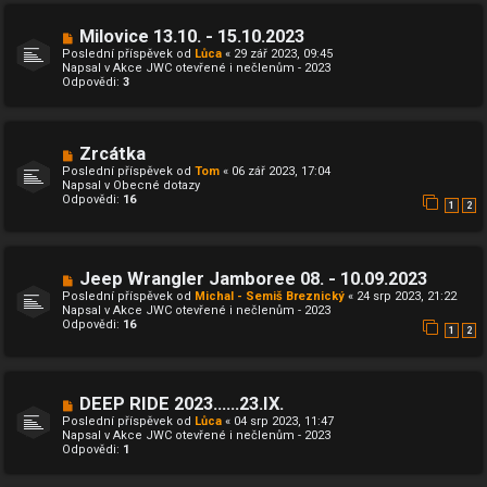
s
p
N
Milovice 13.10. - 15.10.2023
ě
o
Poslední příspěvek od
Lůca
«
29 zář 2023, 09:45
v
v
Napsal v
Akce JWC otevřené i nečlenům - 2023
e
ý
Odpovědi:
3
k
p
ř
í
s
p
N
Zrcátka
ě
o
Poslední příspěvek od
Tom
«
06 zář 2023, 17:04
v
v
Napsal v
Obecné dotazy
e
ý
Odpovědi:
16
k
p
1
2
ř
í
s
p
N
Jeep Wrangler Jamboree 08. - 10.09.2023
ě
o
v
Poslední příspěvek od
Michal - Semiš Breznický
«
24 srp 2023, 21:22
v
e
Napsal v
Akce JWC otevřené i nečlenům - 2023
ý
k
Odpovědi:
16
p
1
2
ř
í
s
p
N
DEEP RIDE 2023......23.IX.
ě
o
v
Poslední příspěvek od
Lůca
«
04 srp 2023, 11:47
v
e
Napsal v
Akce JWC otevřené i nečlenům - 2023
ý
k
Odpovědi:
1
p
ř
í