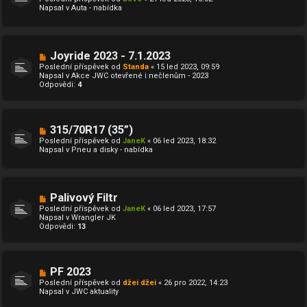
v
v
Napsal v
Auta - nabídka
ý
e
p
k
ř
í
s
N
Joyride 2023 - 7.1.2023
p
o
ě
Poslední příspěvek od
Standa
«
15 led 2023, 09:59
v
v
Napsal v
Akce JWC otevřené i nečlenům - 2023
ý
e
Odpovědi:
4
p
k
ř
í
s
p
N
315/70R17 (35”)
ě
o
Poslední příspěvek od
JaneK
«
06 led 2023, 18:32
v
v
Napsal v
Pneu a disky - nabídka
e
ý
k
p
ř
í
s
N
Palivový Filtr
p
o
ě
Poslední příspěvek od
JaneK
«
06 led 2023, 17:57
v
v
Napsal v
Wrangler JK
ý
e
Odpovědi:
13
p
k
ř
í
s
p
N
PF 2023
ě
o
Poslední příspěvek od
džei džei
«
26 pro 2022, 14:23
v
v
Napsal v
JWC aktuality
e
ý
k
p