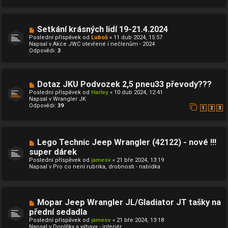
p
k
ř
í
s
N
Setkání krásných lidí 19-21.4.2024
p
o
ě
Poslední příspěvek od
Luboš
«
11 dub 2024, 15:57
v
v
Napsal v
Akce JWC otevřené i nečlenům - 2024
ý
e
Odpovědi:
3
p
k
ř
í
s
p
N
Dotaz JKU Podvozek 2,5 pneu33 převody???
ě
o
Poslední příspěvek od
Harley
«
10 dub 2024, 12:41
v
v
Napsal v
Wrangler JK
e
ý
Odpovědi:
39
k
p
1
2
3
ř
í
s
p
N
Lego Technic Jeep Wrangler (42122) - nové !!!
ě
o
v
super dárek
v
e
Poslední příspěvek od
ý
jamesv
«
21 bře 2024, 13:19
k
Napsal v
p
Pro co není rubrika, drobnosti - nabídka
ř
í
s
p
ě
N
Mopar Jeep Wrangler JL/Gladiator JT tašky na
v
o
přední sedadla
e
v
k
Poslední příspěvek od
ý
jamesv
«
21 bře 2024, 13:18
Napsal v
p
Doplňky a výbava - interiér