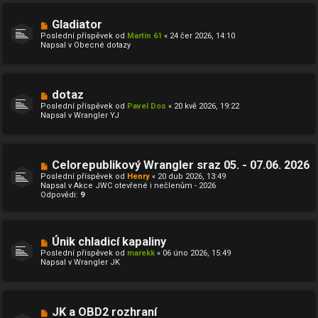
N
Gladiator
o
Poslední příspěvek od
Martin 61
«
24 čer 2026, 14:10
v
Napsal v
Obecné dotazy
ý
p
ř
í
s
N
dotaz
p
o
ě
Poslední příspěvek od
Pavel Dos
«
20 kvě 2026, 19:22
v
v
Napsal v
Wrangler YJ
ý
e
p
k
ř
í
s
N
Celorepublikový Wrangler sraz 05. - 07.06. 2026
p
o
ě
Poslední příspěvek od
Henry
«
20 dub 2026, 13:49
v
v
Napsal v
Akce JWC otevřené i nečlenům - 2026
ý
e
Odpovědi:
9
p
k
ř
í
s
p
N
Únik chladicí kapaliny
ě
o
Poslední příspěvek od
marekk
«
06 úno 2026, 15:49
v
v
Napsal v
Wrangler JK
e
ý
k
p
ř
í
s
N
JK a OBD2 rozhraní
p