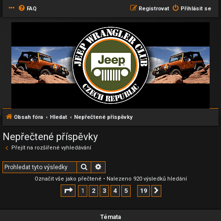
FAQ
Registrovat
Přihlásit se
Obsah fóra
Hledat
Nepřečtené příspěvky
Nepřečtené příspěvky
Přejít na rozšířené vyhledávání
Hledat
Pokročilé hledání
Označit vše jako přečtené
• Nalezeno 920 výsledků hledání
Stránka
1
z
19
1
2
3
4
5
19
Další
…
Témata