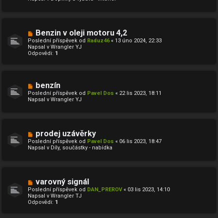
ř
í
s
p
ě
N
Benzin v oleji motoru 4,2
v
o
Poslední příspěvek od
Raduz46
«
13 úno 2024, 22:33
e
v
Napsal v
Wrangler YJ
k
ý
Odpovědi:
1
p
ř
í
s
p
N
benzín
ě
o
Poslední příspěvek od
Pavel Dos
«
22 lis 2023, 18:11
v
v
Napsal v
Wrangler YJ
e
ý
k
p
ř
í
s
N
prodej uzávěrky
p
o
ě
Poslední příspěvek od
Pavel Dos
«
06 lis 2023, 18:47
v
v
Napsal v
Díly, součástky - nabídka
ý
e
p
k
ř
í
s
N
varovný signál
p
o
ě
Poslední příspěvek od
DAN_PREROV
«
03 lis 2023, 14:10
v
v
Napsal v
Wrangler TJ
ý
e
Odpovědi:
1
p
k
ř
í