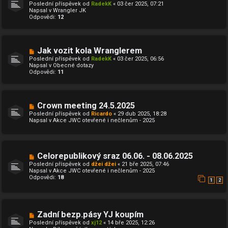
o
ě
Poslední příspěvek od
RadekK
«
03 čer 2025, 07:21
v
v
Napsal v
Wrangler JK
ý
e
Odpovědi:
12
p
k
ř
í
s
p
N
Jak vozit kola Wranglerem
ě
o
Poslední příspěvek od
RadekK
«
03 čer 2025, 06:56
v
v
Napsal v
Obecné dotazy
e
ý
Odpovědi:
11
k
p
ř
í
s
p
N
Crown meeting 24.5.2025
ě
o
Poslední příspěvek od
Ricardo
«
29 dub 2025, 18:28
v
v
Napsal v
Akce JWC otevřené i nečlenům - 2025
e
ý
k
p
ř
í
s
N
Celorepublikový sraz 06.06. - 08.06.2025
p
o
ě
Poslední příspěvek od
džei džei
«
21 bře 2025, 07:46
v
v
Napsal v
Akce JWC otevřené i nečlenům - 2025
ý
e
Odpovědi:
18
p
1
2
k
ř
í
s
p
N
Zadní bezp.pásy YJ koupím
ě
o
v
Poslední příspěvek od
xj12
«
14 bře 2025, 12:26
v
e