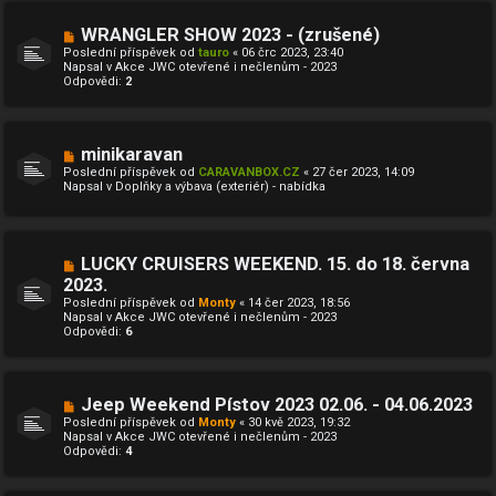
s
p
N
WRANGLER SHOW 2023 - (zrušené)
ě
o
Poslední příspěvek od
tauro
«
06 črc 2023, 23:40
v
v
Napsal v
Akce JWC otevřené i nečlenům - 2023
e
ý
Odpovědi:
2
k
p
ř
í
s
p
N
minikaravan
ě
o
Poslední příspěvek od
CARAVANBOX.CZ
«
27 čer 2023, 14:09
v
v
Napsal v
Doplňky a výbava (exteriér) - nabídka
e
ý
k
p
ř
í
s
N
LUCKY CRUISERS WEEKEND. 15. do 18. června
p
o
ě
2023.
v
v
Poslední příspěvek od
ý
Monty
«
14 čer 2023, 18:56
e
Napsal v
p
Akce JWC otevřené i nečlenům - 2023
k
Odpovědi:
ř
6
í
s
p
ě
N
Jeep Weekend Pístov 2023 02.06. - 04.06.2023
v
o
e
Poslední příspěvek od
Monty
«
30 kvě 2023, 19:32
v
k
Napsal v
Akce JWC otevřené i nečlenům - 2023
ý
Odpovědi:
4
p
ř
í