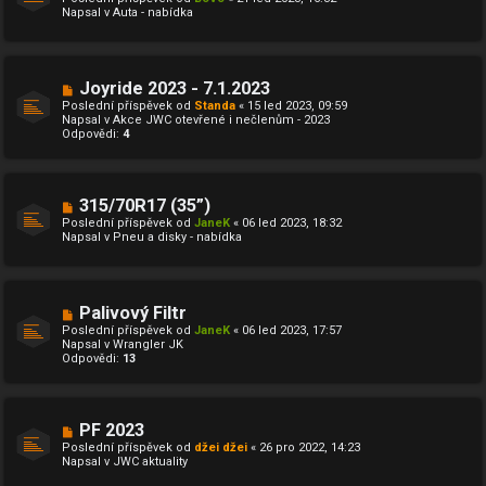
v
v
Napsal v
Auta - nabídka
ý
e
p
k
ř
í
s
N
Joyride 2023 - 7.1.2023
p
o
ě
Poslední příspěvek od
Standa
«
15 led 2023, 09:59
v
v
Napsal v
Akce JWC otevřené i nečlenům - 2023
ý
e
Odpovědi:
4
p
k
ř
í
s
p
N
315/70R17 (35”)
ě
o
Poslední příspěvek od
JaneK
«
06 led 2023, 18:32
v
v
Napsal v
Pneu a disky - nabídka
e
ý
k
p
ř
í
s
N
Palivový Filtr
p
o
ě
Poslední příspěvek od
JaneK
«
06 led 2023, 17:57
v
v
Napsal v
Wrangler JK
ý
e
Odpovědi:
13
p
k
ř
í
s
p
N
PF 2023
ě
o
Poslední příspěvek od
džei džei
«
26 pro 2022, 14:23
v
v
Napsal v
JWC aktuality
e
ý
k
p