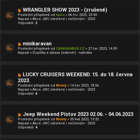
s
p
N
WRANGLER SHOW 2023 - (zrušené)
ě
o
Poslední příspěvek od
tauro
«
06 črc 2023, 23:40
v
v
Napsal v
Akce JWC otevřené i nečlenům - 2023
e
ý
Odpovědi:
2
k
p
ř
í
s
p
N
minikaravan
ě
o
Poslední příspěvek od
CARAVANBOX.CZ
«
27 čer 2023, 14:09
v
v
Napsal v
Doplňky a výbava (exteriér) - nabídka
e
ý
k
p
ř
í
s
N
LUCKY CRUISERS WEEKEND. 15. do 18. června
p
o
ě
2023.
v
v
Poslední příspěvek od
ý
Monty
«
14 čer 2023, 18:56
e
Napsal v
p
Akce JWC otevřené i nečlenům - 2023
k
Odpovědi:
ř
6
í
s
p
ě
N
Jeep Weekend Pístov 2023 02.06. - 04.06.2023
v
o
e
Poslední příspěvek od
Monty
«
30 kvě 2023, 19:32
v
k
Napsal v
Akce JWC otevřené i nečlenům - 2023
ý
Odpovědi:
4
p
ř
í