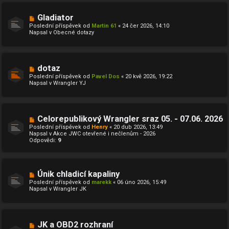
N
Gladiator
o
Poslední příspěvek od
Martin 61
«
24 čer 2026, 14:10
v
Napsal v
Obecné dotazy
ý
p
ř
í
s
N
dotaz
p
o
ě
Poslední příspěvek od
Pavel Dos
«
20 kvě 2026, 19:22
v
v
Napsal v
Wrangler YJ
ý
e
p
k
ř
í
s
N
Celorepublikový Wrangler sraz 05. - 07.06. 2026
p
o
ě
Poslední příspěvek od
Henry
«
20 dub 2026, 13:49
v
v
Napsal v
Akce JWC otevřené i nečlenům - 2026
ý
e
Odpovědi:
9
p
k
ř
í
s
p
N
Únik chladicí kapaliny
ě
o
Poslední příspěvek od
marekk
«
06 úno 2026, 15:49
v
v
Napsal v
Wrangler JK
e
ý
k
p
ř
í
s
N
JK a OBD2 rozhraní
p