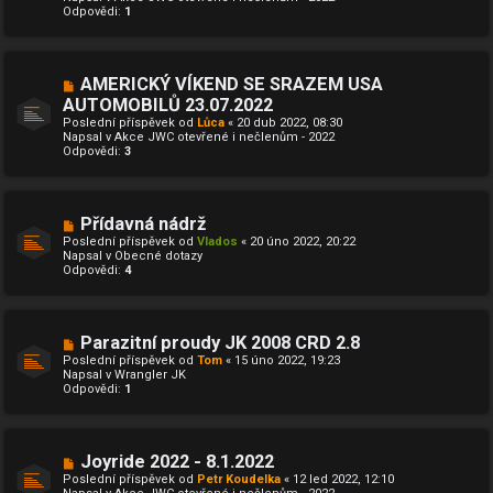
Odpovědi:
ř
1
í
s
p
ě
N
AMERICKÝ VÍKEND SE SRAZEM USA
v
o
e
AUTOMOBILŮ 23.07.2022
v
k
Poslední příspěvek od
ý
Lůca
«
20 dub 2022, 08:30
Napsal v
p
Akce JWC otevřené i nečlenům - 2022
Odpovědi:
ř
3
í
s
p
ě
N
Přídavná nádrž
v
o
e
Poslední příspěvek od
Vlados
«
20 úno 2022, 20:22
v
k
Napsal v
Obecné dotazy
ý
Odpovědi:
4
p
ř
í
s
p
N
Parazitní proudy JK 2008 CRD 2.8
ě
o
Poslední příspěvek od
Tom
«
15 úno 2022, 19:23
v
v
Napsal v
Wrangler JK
e
ý
Odpovědi:
1
k
p
ř
í
s
p
N
Joyride 2022 - 8.1.2022
ě
o
Poslední příspěvek od
Petr Koudelka
«
12 led 2022, 12:10
v
v