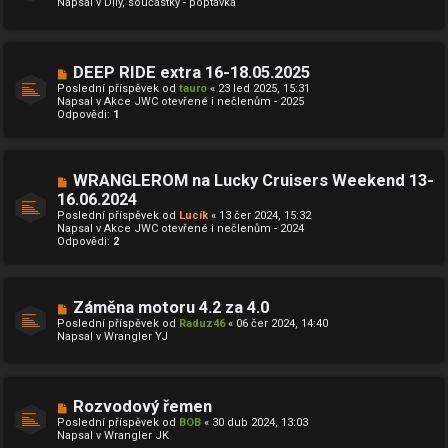
Napsal v
Díly, součástky - poptávka
ý
k
p
ř
í
s
N
DEEP RIDE extra 16-18.05.2025
p
o
ě
Poslední příspěvek od
tauro
«
23 led 2025, 15:31
v
v
Napsal v
Akce JWC otevřené i nečlenům - 2025
ý
e
Odpovědi:
1
p
k
ř
í
s
p
N
WRANGLEROM na Lucky Cruisers Weekend 13-
ě
o
16.06.2024
v
v
e
Poslední příspěvek od
ý
Lucík
«
13 čer 2024, 15:32
k
Napsal v
p
Akce JWC otevřené i nečlenům - 2024
Odpovědi:
ř
2
í
s
p
ě
N
Záměna motoru 4.2 za 4.0
v
o
e
Poslední příspěvek od
Raduz46
«
06 čer 2024, 14:40
v
k
Napsal v
Wrangler YJ
ý
p
ř
í
s
N
Rozvodový řemen
p
o
ě
Poslední příspěvek od
BOB
«
30 dub 2024, 13:03
v
v
Napsal v
Wrangler JK
ý
e