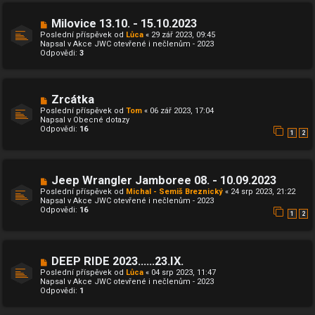
s
p
N
Milovice 13.10. - 15.10.2023
ě
o
Poslední příspěvek od
Lůca
«
29 zář 2023, 09:45
v
v
Napsal v
Akce JWC otevřené i nečlenům - 2023
e
ý
Odpovědi:
3
k
p
ř
í
s
p
N
Zrcátka
ě
o
Poslední příspěvek od
Tom
«
06 zář 2023, 17:04
v
v
Napsal v
Obecné dotazy
e
ý
Odpovědi:
16
k
p
1
2
ř
í
s
p
N
Jeep Wrangler Jamboree 08. - 10.09.2023
ě
o
v
Poslední příspěvek od
Michal - Semiš Breznický
«
24 srp 2023, 21:22
v
e
Napsal v
Akce JWC otevřené i nečlenům - 2023
ý
k
Odpovědi:
16
p
1
2
ř
í
s
p
N
DEEP RIDE 2023......23.IX.
ě
o
v
Poslední příspěvek od
Lůca
«
04 srp 2023, 11:47
v
e
Napsal v
Akce JWC otevřené i nečlenům - 2023
ý
k
Odpovědi:
1
p
ř
í