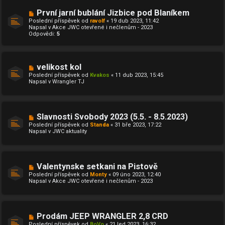
s
p
N
První jarní bublání Jizbice pod Blaníkem
ě
o
Poslední příspěvek od
ravolf
«
19 dub 2023, 11:42
v
v
Napsal v
Akce JWC otevřené i nečlenům - 2023
e
ý
Odpovědi:
5
k
p
ř
í
s
p
N
velikost kol
ě
o
Poslední příspěvek od
Kvakos
«
11 dub 2023, 15:45
v
v
Napsal v
Wrangler TJ
e
ý
k
p
ř
í
s
N
Slavnosti Svobody 2023 (5.5. - 8.5.2023)
p
o
ě
Poslední příspěvek od
Standa
«
31 bře 2023, 17:22
v
v
Napsal v
JWC aktuality
ý
e
p
k
ř
í
s
N
Valentynske setkani na Pistově
p
o
ě
Poslední příspěvek od
Monty
«
09 úno 2023, 12:40
v
v
Napsal v
Akce JWC otevřené i nečlenům - 2023
ý
e
p
k
ř
í
s
N
Prodám JEEP WRANGLER 2,8 CRD
p
o
ě
Poslední příspěvek od
BoVo
«
21 led 2023, 16:32