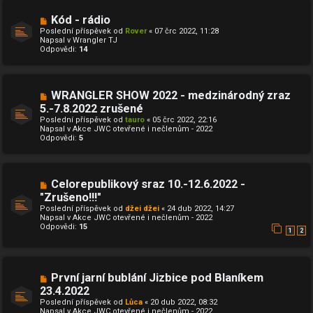
s
p
N
Kód - rádio
ě
o
v
Poslední příspěvek od
Rover
«
07 črc 2022, 11:28
v
e
Napsal v
Wrangler TJ
ý
k
Odpovědi:
14
p
ř
í
s
p
N
WRANGLER SHOW 2022 - medzinárodný zraz
ě
o
5.-7.8.2022 zrušené
v
v
e
Poslední příspěvek od
ý
tauro
«
05 črc 2022, 22:16
k
Napsal v
p
Akce JWC otevřené i nečlenům - 2022
Odpovědi:
ř
5
í
s
p
ě
N
Celorepublikový sraz 10.-12.6.2022 -
v
o
e
"Zrušeno!!!"
v
k
Poslední příspěvek od
ý
džei džei
«
24 dub 2022, 14:27
Napsal v
p
Akce JWC otevřené i nečlenům - 2022
Odpovědi:
ř
15
1
2
í
s
p
ě
v
N
První jarní bublání Jizbice pod Blaníkem
e
o
23.4.2022
k
v
Poslední příspěvek od
ý
Lůca
«
20 dub 2022, 08:32
Napsal v
p
Akce JWC otevřené i nečlenům - 2022