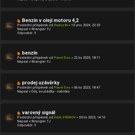
ř
í
s
p
ě
N
Benzin v oleji motoru 4,2
v
o
Poslední příspěvek od
Raduz46
«
13 úno 2024, 22:33
e
v
Napsal v
Wrangler YJ
k
ý
Odpovědi:
1
p
ř
í
s
p
N
benzín
ě
o
Poslední příspěvek od
Pavel Dos
«
22 lis 2023, 18:11
v
v
Napsal v
Wrangler YJ
e
ý
k
p
ř
í
s
N
prodej uzávěrky
p
o
ě
Poslední příspěvek od
Pavel Dos
«
06 lis 2023, 18:47
v
v
Napsal v
Díly, součástky - nabídka
ý
e
p
k
ř
í
s
N
varovný signál
p
o
ě
Poslední příspěvek od
DAN_PREROV
«
03 lis 2023, 14:10
v
v
Napsal v
Wrangler TJ
ý
e
Odpovědi:
1
p
k
ř
í