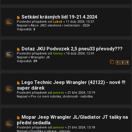
p
k
ř
í
s
N
Setkání krásných lidí 19-21.4.2024
p
o
ě
Poslední příspěvek od
Luboš
«
11 dub 2024, 15:57
v
v
Napsal v
Akce JWC otevřené i nečlenům - 2024
ý
e
Odpovědi:
3
p
k
ř
í
s
p
N
Dotaz JKU Podvozek 2,5 pneu33 převody???
ě
o
Poslední příspěvek od
Harley
«
10 dub 2024, 12:41
v
v
Napsal v
Wrangler JK
e
ý
Odpovědi:
39
k
p
1
2
3
ř
í
s
p
N
Lego Technic Jeep Wrangler (42122) - nové !!!
ě
o
v
super dárek
v
e
Poslední příspěvek od
ý
jamesv
«
21 bře 2024, 13:19
k
Napsal v
p
Pro co není rubrika, drobnosti - nabídka
ř
í
s
p
ě
N
Mopar Jeep Wrangler JL/Gladiator JT tašky na
v
o
přední sedadla
e
v
k
Poslední příspěvek od
ý
jamesv
«
21 bře 2024, 13:18
Napsal v
p
Doplňky a výbava - interiér