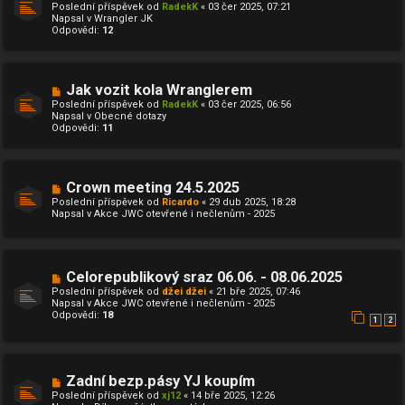
o
ě
Poslední příspěvek od
RadekK
«
03 čer 2025, 07:21
v
v
Napsal v
Wrangler JK
ý
e
Odpovědi:
12
p
k
ř
í
s
p
N
Jak vozit kola Wranglerem
ě
o
Poslední příspěvek od
RadekK
«
03 čer 2025, 06:56
v
v
Napsal v
Obecné dotazy
e
ý
Odpovědi:
11
k
p
ř
í
s
p
N
Crown meeting 24.5.2025
ě
o
Poslední příspěvek od
Ricardo
«
29 dub 2025, 18:28
v
v
Napsal v
Akce JWC otevřené i nečlenům - 2025
e
ý
k
p
ř
í
s
N
Celorepublikový sraz 06.06. - 08.06.2025
p
o
ě
Poslední příspěvek od
džei džei
«
21 bře 2025, 07:46
v
v
Napsal v
Akce JWC otevřené i nečlenům - 2025
ý
e
Odpovědi:
18
p
1
2
k
ř
í
s
p
N
Zadní bezp.pásy YJ koupím
ě
o
v
Poslední příspěvek od
xj12
«
14 bře 2025, 12:26
v
e