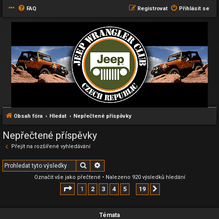
FAQ
Registrovat
Přihlásit se
Obsah fóra
Hledat
Nepřečtené příspěvky
Nepřečtené příspěvky
Přejít na rozšířené vyhledávání
Hledat
Pokročilé hledání
Označit vše jako přečtené
• Nalezeno 920 výsledků hledání
Stránka
1
z
19
1
2
3
4
5
19
Další
…
Témata