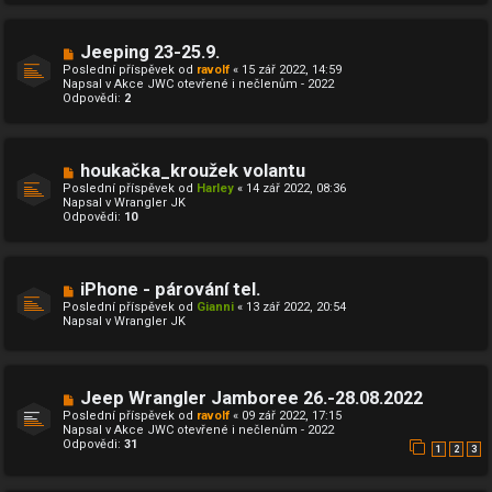
ř
í
s
N
Jeeping 23-25.9.
p
o
ě
Poslední příspěvek od
ravolf
«
15 zář 2022, 14:59
v
v
Napsal v
Akce JWC otevřené i nečlenům - 2022
ý
e
Odpovědi:
2
p
k
ř
í
s
p
N
houkačka_kroužek volantu
ě
o
Poslední příspěvek od
Harley
«
14 zář 2022, 08:36
v
v
Napsal v
Wrangler JK
e
ý
Odpovědi:
10
k
p
ř
í
s
p
N
iPhone - párování tel.
ě
o
Poslední příspěvek od
Gianni
«
13 zář 2022, 20:54
v
v
Napsal v
Wrangler JK
e
ý
k
p
ř
í
s
N
Jeep Wrangler Jamboree 26.-28.08.2022
p
o
ě
Poslední příspěvek od
ravolf
«
09 zář 2022, 17:15
v
v
Napsal v
Akce JWC otevřené i nečlenům - 2022
ý
e
Odpovědi:
31
p
1
2
3
k
ř
í