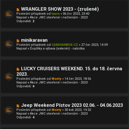
s
p
N
WRANGLER SHOW 2023 - (zrušené)
ě
o
Poslední příspěvek od
tauro
«
06 črc 2023, 23:40
v
v
Napsal v
Akce JWC otevřené i nečlenům - 2023
e
ý
Odpovědi:
2
k
p
ř
í
s
p
N
minikaravan
ě
o
Poslední příspěvek od
CARAVANBOX.CZ
«
27 čer 2023, 14:09
v
v
Napsal v
Doplňky a výbava (exteriér) - nabídka
e
ý
k
p
ř
í
s
N
LUCKY CRUISERS WEEKEND. 15. do 18. června
p
o
ě
2023.
v
v
Poslední příspěvek od
ý
Monty
«
14 čer 2023, 18:56
e
Napsal v
p
Akce JWC otevřené i nečlenům - 2023
k
Odpovědi:
ř
6
í
s
p
ě
N
Jeep Weekend Pístov 2023 02.06. - 04.06.2023
v
o
e
Poslední příspěvek od
Monty
«
30 kvě 2023, 19:32
v
k
Napsal v
Akce JWC otevřené i nečlenům - 2023
ý
Odpovědi:
4
p
ř
í