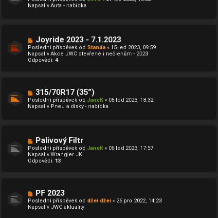
v
v
Napsal v
Auta - nabídka
ý
e
p
k
ř
í
s
N
Joyride 2023 - 7.1.2023
p
o
ě
Poslední příspěvek od
Standa
«
15 led 2023, 09:59
v
v
Napsal v
Akce JWC otevřené i nečlenům - 2023
ý
e
Odpovědi:
4
p
k
ř
í
s
p
N
315/70R17 (35”)
ě
o
Poslední příspěvek od
JaneK
«
06 led 2023, 18:32
v
v
Napsal v
Pneu a disky - nabídka
e
ý
k
p
ř
í
s
N
Palivový Filtr
p
o
ě
Poslední příspěvek od
JaneK
«
06 led 2023, 17:57
v
v
Napsal v
Wrangler JK
ý
e
Odpovědi:
13
p
k
ř
í
s
p
N
PF 2023
ě
o
Poslední příspěvek od
džei džei
«
26 pro 2022, 14:23
v
v
Napsal v
JWC aktuality
e
ý
k
p