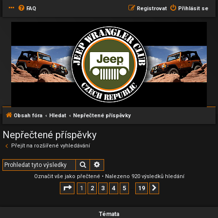
FAQ
Registrovat
Přihlásit se
Obsah fóra
Hledat
Nepřečtené příspěvky
Nepřečtené příspěvky
Přejít na rozšířené vyhledávání
Hledat
Pokročilé hledání
Označit vše jako přečtené
• Nalezeno 920 výsledků hledání
Stránka
1
z
19
1
2
3
4
5
19
Další
…
Témata