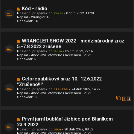
s
p
N
Kód - rádio
ě
o
v
Poslední příspěvek od
Rover
«
07 črc 2022, 11:28
v
e
Napsal v
Wrangler TJ
ý
k
Odpovědi:
14
p
ř
í
s
p
N
WRANGLER SHOW 2022 - medzinárodný zraz
ě
o
5.-7.8.2022 zrušené
v
v
e
Poslední příspěvek od
ý
tauro
«
05 črc 2022, 22:16
k
Napsal v
p
Akce JWC otevřené i nečlenům - 2022
Odpovědi:
ř
5
í
s
p
ě
N
Celorepublikový sraz 10.-12.6.2022 -
v
o
e
"Zrušeno!!!"
v
k
Poslední příspěvek od
ý
džei džei
«
24 dub 2022, 14:27
Napsal v
p
Akce JWC otevřené i nečlenům - 2022
Odpovědi:
ř
15
1
2
í
s
p
ě
v
N
První jarní bublání Jizbice pod Blaníkem
e
o
23.4.2022
k
v
Poslední příspěvek od
ý
Lůca
«
20 dub 2022, 08:32
Napsal v
p
Akce JWC otevřené i nečlenům - 2022