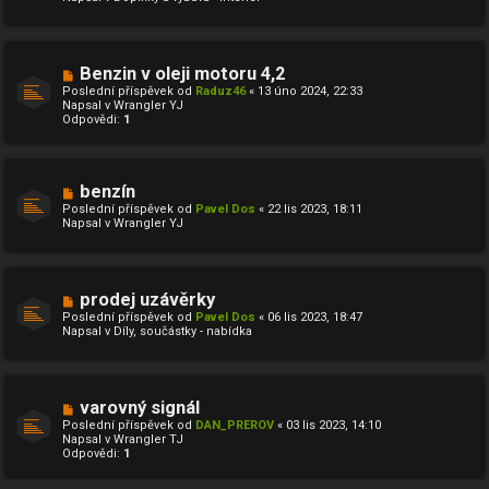
ř
í
s
p
ě
N
Benzin v oleji motoru 4,2
v
o
Poslední příspěvek od
Raduz46
«
13 úno 2024, 22:33
e
v
Napsal v
Wrangler YJ
k
ý
Odpovědi:
1
p
ř
í
s
p
N
benzín
ě
o
Poslední příspěvek od
Pavel Dos
«
22 lis 2023, 18:11
v
v
Napsal v
Wrangler YJ
e
ý
k
p
ř
í
s
N
prodej uzávěrky
p
o
ě
Poslední příspěvek od
Pavel Dos
«
06 lis 2023, 18:47
v
v
Napsal v
Díly, součástky - nabídka
ý
e
p
k
ř
í
s
N
varovný signál
p
o
ě
Poslední příspěvek od
DAN_PREROV
«
03 lis 2023, 14:10
v
v
Napsal v
Wrangler TJ
ý
e
Odpovědi:
1
p
k
ř
í