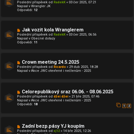
o
ě
Poslední příspěvek od
RadekK
«
03 čer 2025, 07:21
v
v
Napsal v
Wrangler JK
ý
e
Odpovědi:
12
p
k
ř
í
s
p
N
Jak vozit kola Wranglerem
ě
o
Poslední příspěvek od
RadekK
«
03 čer 2025, 06:56
v
v
Napsal v
Obecné dotazy
e
ý
Odpovědi:
11
k
p
ř
í
s
p
N
Crown meeting 24.5.2025
ě
o
Poslední příspěvek od
Ricardo
«
29 dub 2025, 18:28
v
v
Napsal v
Akce JWC otevřené i nečlenům - 2025
e
ý
k
p
ř
í
s
N
Celorepublikový sraz 06.06. - 08.06.2025
p
o
ě
Poslední příspěvek od
džei džei
«
21 bře 2025, 07:46
v
v
Napsal v
Akce JWC otevřené i nečlenům - 2025
ý
e
Odpovědi:
18
p
1
2
k
ř
í
s
p
N
Zadní bezp.pásy YJ koupím
ě
o
v
Poslední příspěvek od
xj12
«
14 bře 2025, 12:26
v
e