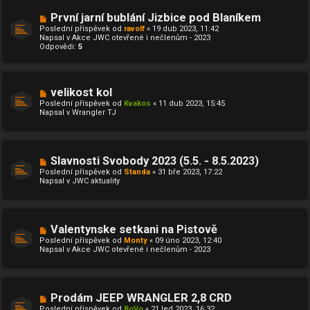
s
p
N
První jarní bublání Jizbice pod Blaníkem
ě
o
Poslední příspěvek od
ravolf
«
19 dub 2023, 11:42
v
v
Napsal v
Akce JWC otevřené i nečlenům - 2023
e
ý
Odpovědi:
5
k
p
ř
í
s
p
N
velikost kol
ě
o
Poslední příspěvek od
Kvakos
«
11 dub 2023, 15:45
v
v
Napsal v
Wrangler TJ
e
ý
k
p
ř
í
s
N
Slavnosti Svobody 2023 (5.5. - 8.5.2023)
p
o
ě
Poslední příspěvek od
Standa
«
31 bře 2023, 17:22
v
v
Napsal v
JWC aktuality
ý
e
p
k
ř
í
s
N
Valentynske setkani na Pistově
p
o
ě
Poslední příspěvek od
Monty
«
09 úno 2023, 12:40
v
v
Napsal v
Akce JWC otevřené i nečlenům - 2023
ý
e
p
k
ř
í
s
N
Prodám JEEP WRANGLER 2,8 CRD
p
o
ě
Poslední příspěvek od
BoVo
«
21 led 2023, 16:32