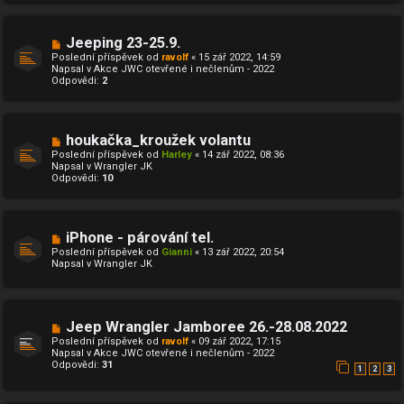
ř
í
s
N
Jeeping 23-25.9.
p
o
ě
Poslední příspěvek od
ravolf
«
15 zář 2022, 14:59
v
v
Napsal v
Akce JWC otevřené i nečlenům - 2022
ý
e
Odpovědi:
2
p
k
ř
í
s
p
N
houkačka_kroužek volantu
ě
o
Poslední příspěvek od
Harley
«
14 zář 2022, 08:36
v
v
Napsal v
Wrangler JK
e
ý
Odpovědi:
10
k
p
ř
í
s
p
N
iPhone - párování tel.
ě
o
Poslední příspěvek od
Gianni
«
13 zář 2022, 20:54
v
v
Napsal v
Wrangler JK
e
ý
k
p
ř
í
s
N
Jeep Wrangler Jamboree 26.-28.08.2022
p
o
ě
Poslední příspěvek od
ravolf
«
09 zář 2022, 17:15
v
v
Napsal v
Akce JWC otevřené i nečlenům - 2022
ý
e
Odpovědi:
31
p
1
2
3
k
ř
í