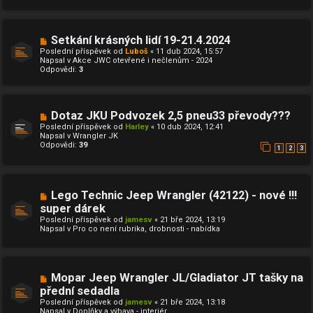
p
k
ř
í
s
N
Setkání krásných lidí 19-21.4.2024
p
o
ě
Poslední příspěvek od
Luboš
«
11 dub 2024, 15:57
v
v
Napsal v
Akce JWC otevřené i nečlenům - 2024
ý
e
Odpovědi:
3
p
k
ř
í
s
p
N
Dotaz JKU Podvozek 2,5 pneu33 převody???
ě
o
Poslední příspěvek od
Harley
«
10 dub 2024, 12:41
v
v
Napsal v
Wrangler JK
e
ý
Odpovědi:
39
k
p
1
2
3
ř
í
s
p
N
Lego Technic Jeep Wrangler (42122) - nové !!!
ě
o
v
super dárek
v
e
Poslední příspěvek od
ý
jamesv
«
21 bře 2024, 13:19
k
Napsal v
p
Pro co není rubrika, drobnosti - nabídka
ř
í
s
p
ě
N
Mopar Jeep Wrangler JL/Gladiator JT tašky na
v
o
přední sedadla
e
v
k
Poslední příspěvek od
ý
jamesv
«
21 bře 2024, 13:18
Napsal v
p
Doplňky a výbava - interiér