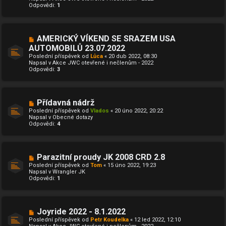
Odpovědi:
ř
1
í
s
p
ě
N
AMERICKÝ VÍKEND SE SRAZEM USA
v
o
e
AUTOMOBILŮ 23.07.2022
v
k
Poslední příspěvek od
ý
Lůca
«
20 dub 2022, 08:30
Napsal v
p
Akce JWC otevřené i nečlenům - 2022
Odpovědi:
ř
3
í
s
p
ě
N
Přídavná nádrž
v
o
e
Poslední příspěvek od
Vlados
«
20 úno 2022, 20:22
v
k
Napsal v
Obecné dotazy
ý
Odpovědi:
4
p
ř
í
s
p
N
Parazitní proudy JK 2008 CRD 2.8
ě
o
Poslední příspěvek od
Tom
«
15 úno 2022, 19:23
v
v
Napsal v
Wrangler JK
e
ý
Odpovědi:
1
k
p
ř
í
s
p
N
Joyride 2022 - 8.1.2022
ě
o
Poslední příspěvek od
Petr Koudelka
«
12 led 2022, 12:10
v
v