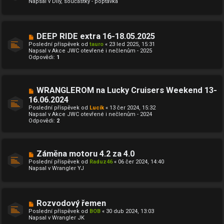
Napsal v
Díly, součástky - poptávka
ý
k
p
ř
í
s
N
DEEP RIDE extra 16-18.05.2025
p
o
ě
Poslední příspěvek od
tauro
«
23 led 2025, 15:31
v
v
Napsal v
Akce JWC otevřené i nečlenům - 2025
ý
e
Odpovědi:
1
p
k
ř
í
s
p
N
WRANGLEROM na Lucky Cruisers Weekend 13-
ě
o
16.06.2024
v
v
e
Poslední příspěvek od
ý
Lucík
«
13 čer 2024, 15:32
k
Napsal v
p
Akce JWC otevřené i nečlenům - 2024
Odpovědi:
ř
2
í
s
p
ě
N
Záměna motoru 4.2 za 4.0
v
o
e
Poslední příspěvek od
Raduz46
«
06 čer 2024, 14:40
v
k
Napsal v
Wrangler YJ
ý
p
ř
í
s
N
Rozvodový řemen
p
o
ě
Poslední příspěvek od
BOB
«
30 dub 2024, 13:03
v
v
Napsal v
Wrangler JK
ý
e