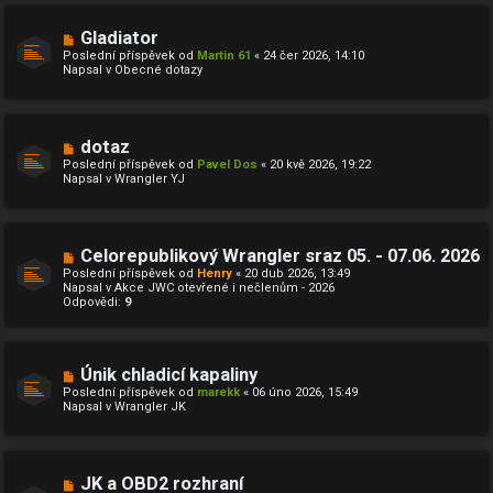
N
Gladiator
o
Poslední příspěvek od
Martin 61
«
24 čer 2026, 14:10
v
Napsal v
Obecné dotazy
ý
p
ř
í
s
N
dotaz
p
o
ě
Poslední příspěvek od
Pavel Dos
«
20 kvě 2026, 19:22
v
v
Napsal v
Wrangler YJ
ý
e
p
k
ř
í
s
N
Celorepublikový Wrangler sraz 05. - 07.06. 2026
p
o
ě
Poslední příspěvek od
Henry
«
20 dub 2026, 13:49
v
v
Napsal v
Akce JWC otevřené i nečlenům - 2026
ý
e
Odpovědi:
9
p
k
ř
í
s
p
N
Únik chladicí kapaliny
ě
o
Poslední příspěvek od
marekk
«
06 úno 2026, 15:49
v
v
Napsal v
Wrangler JK
e
ý
k
p
ř
í
s
N
JK a OBD2 rozhraní
p