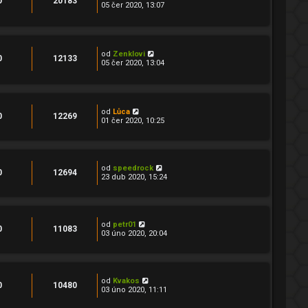
0
20183
05 čer 2020, 13:07
od
Zenklovi
0
12133
05 čer 2020, 13:04
od
Lůca
0
12269
01 čer 2020, 10:25
od
speedrock
0
12694
23 dub 2020, 15:24
od
petr01
0
11083
03 úno 2020, 20:04
od
Kvakos
0
10480
03 úno 2020, 11:11