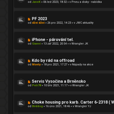
o
od
JaneK
»
06 led 2023, 18:32
» v
Pneu a disky - nabídka
p
v
ě
ý
v
p
e
ř
k
í
N
PF 2023
s
o
od
džei džei
»
26 pro 2022, 14:23
» v
JWC aktuality
p
v
ě
ý
v
p
e
ř
k
í
N
iPhone - párování tel.
s
o
od
Gianni
»
13 zář 2022, 20:54
» v
Wrangler JK
p
v
ě
ý
v
p
e
ř
k
í
N
Kdo by rád na offroad
s
o
od
Monty
»
18 pro 2021, 17:27
» v
Nápady na akce
p
v
ě
ý
v
p
e
ř
k
í
N
Servis Vysočina a Brněnsko
s
o
od
Petr78
»
10 bře 2021, 11:17
» v
Wrangler JK
p
v
ě
ý
v
p
e
ř
k
í
N
Choke housing pro karb. Carter 6-2318 ( 
s
o
od
Birddog
»
16 úno 2021, 18:46
» v
Wrangler YJ
p
v
ě
ý
v