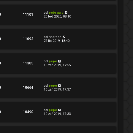
od
pete awd
0
11101
20 led 2020, 08:10
od
haarosh
0
11092
27 lis 2019, 18:40
od
pepe
0
11305
10 zář 2019, 17:55
od
pepe
0
10664
10 zář 2019, 17:37
od
pepe
0
10490
10 zář 2019, 17:33