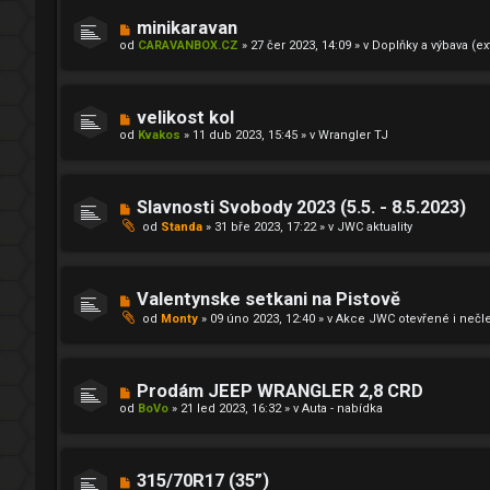
e
ř
k
í
N
minikaravan
s
o
od
CARAVANBOX.CZ
»
27 čer 2023, 14:09
» v
Doplňky a výbava (ext
p
v
ě
ý
v
p
e
ř
k
í
N
velikost kol
s
o
od
Kvakos
»
11 dub 2023, 15:45
» v
Wrangler TJ
p
v
ě
ý
v
p
e
ř
k
í
N
Slavnosti Svobody 2023 (5.5. - 8.5.2023)
s
o
p
od
Standa
»
31 bře 2023, 17:22
» v
JWC aktuality
v
ě
ý
v
p
e
ř
k
í
N
Valentynske setkani na Pistově
s
o
p
od
Monty
»
09 úno 2023, 12:40
» v
Akce JWC otevřené i nečl
v
ě
ý
v
p
e
ř
k
í
N
Prodám JEEP WRANGLER 2,8 CRD
s
o
od
p
BoVo
»
21 led 2023, 16:32
» v
Auta - nabídka
v
ě
ý
v
p
e
ř
k
í
N
315/70R17 (35”)
s