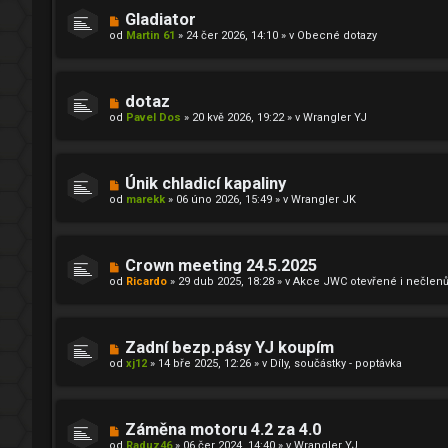
N
Gladiator
o
od
Martin 61
»
24 čer 2026, 14:10
» v
Obecné dotazy
v
ý
p
ř
í
N
dotaz
s
o
od
Pavel Dos
»
20 kvě 2026, 19:22
» v
Wrangler YJ
p
v
ě
ý
v
p
e
ř
k
í
N
Únik chladicí kapaliny
s
o
od
marekk
»
06 úno 2026, 15:49
» v
Wrangler JK
p
v
ě
ý
v
p
e
ř
k
í
N
Crown meeting 24.5.2025
s
o
od
Ricardo
»
29 dub 2025, 18:28
» v
Akce JWC otevřené i nečlenů
p
v
ě
ý
v
p
e
ř
k
í
N
Zadní bezp.pásy YJ koupím
s
o
od
xj12
»
14 bře 2025, 12:26
» v
Díly, součástky - poptávka
p
v
ě
ý
v
p
e
ř
k
í
N
Záměna motoru 4.2 za 4.0
s
o
od
Raduz46
»
06 čer 2024, 14:40
» v
Wrangler YJ
p