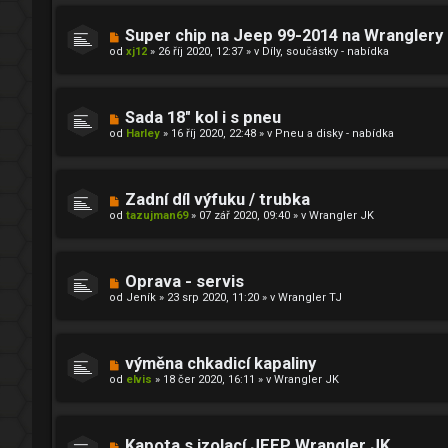
p
e
ř
k
í
N
Super chip na Jeep 99-2014 na Wranglery
s
o
od
xj12
»
26 říj 2020, 12:37
» v
Díly, součástky - nabídka
p
v
ě
ý
v
p
e
ř
k
í
N
Sada 18" kol i s pneu
s
o
od
Harley
»
16 říj 2020, 22:48
» v
Pneu a disky - nabídka
p
v
ě
ý
v
p
e
ř
k
í
N
Zadní díl výfuku / trubka
s
o
od
tazujman69
»
07 zář 2020, 09:40
» v
Wrangler JK
p
v
ě
ý
v
p
e
ř
k
í
N
Oprava - servis
s
o
od
Jeník
»
23 srp 2020, 11:20
» v
Wrangler TJ
p
v
ě
ý
v
p
e
ř
k
í
N
výměna chkadicí kapaliny
s
o
od
elvis
»
18 čer 2020, 16:11
» v
Wrangler JK
p
v
ě
ý
v
p
e
ř
k
í
N
Kapota s izolací JEEP Wrangler JK