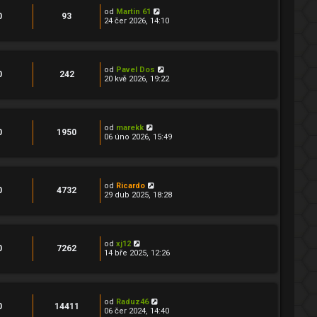
od
Martin 61
0
93
24 čer 2026, 14:10
od
Pavel Dos
0
242
20 kvě 2026, 19:22
od
marekk
0
1950
06 úno 2026, 15:49
od
Ricardo
0
4732
29 dub 2025, 18:28
od
xj12
0
7262
14 bře 2025, 12:26
od
Raduz46
0
14411
06 čer 2024, 14:40