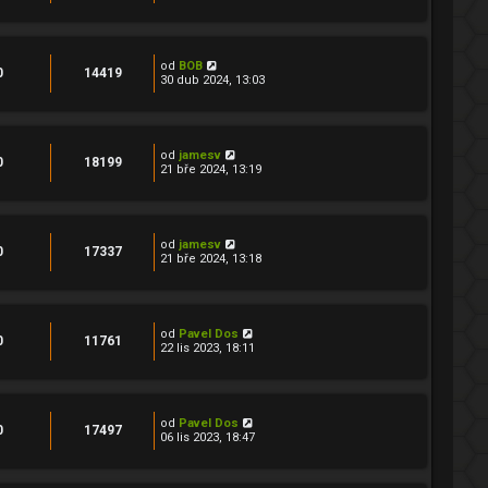
od
BOB
0
14419
30 dub 2024, 13:03
od
jamesv
0
18199
21 bře 2024, 13:19
od
jamesv
0
17337
21 bře 2024, 13:18
od
Pavel Dos
0
11761
22 lis 2023, 18:11
od
Pavel Dos
0
17497
06 lis 2023, 18:47