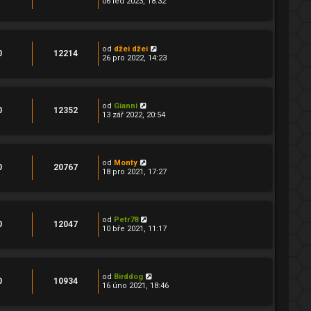
06 led 2023, 18:32
od
džei džei
0
12214
26 pro 2022, 14:23
od
Gianni
0
12352
13 zář 2022, 20:54
od
Monty
0
20767
18 pro 2021, 17:27
od
Petr78
0
12047
10 bře 2021, 11:17
od
Birddog
0
10934
16 úno 2021, 18:46