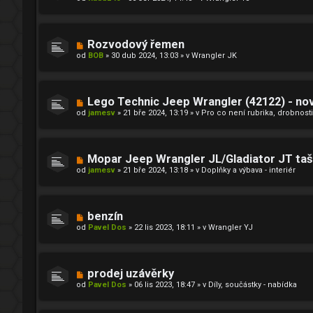
v
ě
ý
v
p
e
ř
k
í
N
Rozvodový řemen
s
o
od
BOB
»
30 dub 2024, 13:03
» v
Wrangler JK
p
v
ě
ý
v
p
e
ř
k
í
N
Lego Technic Jeep Wrangler (42122) - nov
s
o
od
jamesv
»
21 bře 2024, 13:19
» v
Pro co není rubrika, drobnosti
p
v
ě
ý
v
p
e
ř
k
í
N
Mopar Jeep Wrangler JL/Gladiator JT taš
s
o
od
jamesv
»
21 bře 2024, 13:18
» v
Doplňky a výbava - interiér
p
v
ě
ý
v
p
e
ř
k
í
N
benzín
s
o
od
Pavel Dos
»
22 lis 2023, 18:11
» v
Wrangler YJ
p
v
ě
ý
v
p
e
ř
k
í
N
prodej uzávěrky
s
o
od
Pavel Dos
»
06 lis 2023, 18:47
» v
Díly, součástky - nabídka
p
v
ě
ý
v
p