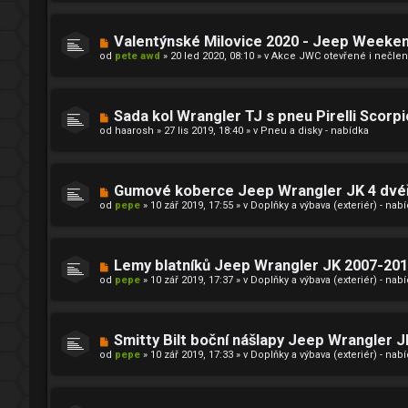
v
p
e
ř
k
í
N
Valentýnské Milovice 2020 - Jeep Weeke
s
o
od
pete awd
»
20 led 2020, 08:10
» v
Akce JWC otevřené i nečlen
p
v
ě
ý
v
p
e
ř
k
í
N
Sada kol Wrangler TJ s pneu Pirelli Scorpi
s
o
od
haarosh
»
27 lis 2019, 18:40
» v
Pneu a disky - nabídka
p
v
ě
ý
v
p
e
ř
k
í
N
Gumové koberce Jeep Wrangler JK 4 dvéř
s
o
od
pepe
»
10 zář 2019, 17:55
» v
Doplňky a výbava (exteriér) - nab
p
v
ě
ý
v
p
e
ř
k
í
N
Lemy blatníků Jeep Wrangler JK 2007-20
s
o
od
pepe
»
10 zář 2019, 17:37
» v
Doplňky a výbava (exteriér) - nab
p
v
ě
ý
v
p
e
ř
k
í
N
Smitty Bilt boční nášlapy Jeep Wrangler 
s
o
od
pepe
»
10 zář 2019, 17:33
» v
Doplňky a výbava (exteriér) - nab
p
v
ě
ý
v
p
e
ř
k
í