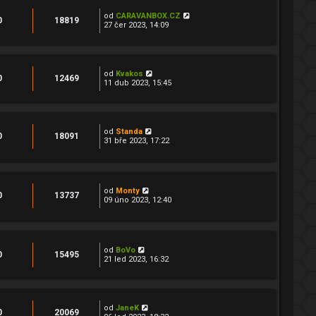
od
CARAVANBOX.CZ
0
18819
27 čer 2023, 14:09
od
Kvakos
0
12469
11 dub 2023, 15:45
od
Standa
0
18091
31 bře 2023, 17:22
od
Monty
0
13737
09 úno 2023, 12:40
od
BoVo
0
15495
21 led 2023, 16:32
od
JaneK
0
20069