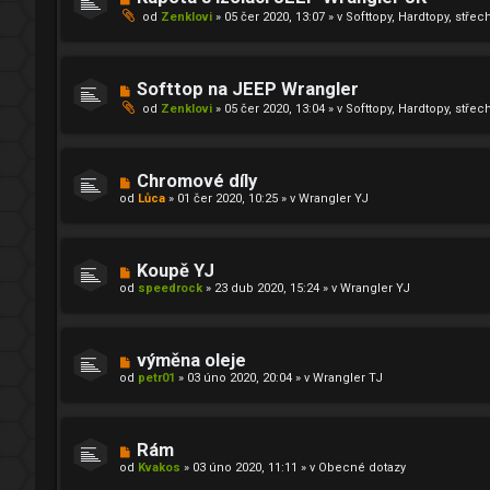
s
o
p
od
Zenklovi
»
05 čer 2020, 13:07
» v
Softtopy, Hardtopy, střec
v
ě
ý
v
p
e
ř
k
í
N
Softtop na JEEP Wrangler
s
o
p
od
Zenklovi
»
05 čer 2020, 13:04
» v
Softtopy, Hardtopy, střec
v
ě
ý
v
p
e
ř
k
í
N
Chromové díly
s
o
od
p
Lůca
»
01 čer 2020, 10:25
» v
Wrangler YJ
v
ě
ý
v
p
e
ř
k
í
N
Koupě YJ
s
o
od
speedrock
»
23 dub 2020, 15:24
» v
Wrangler YJ
p
v
ě
ý
v
p
e
ř
k
í
N
výměna oleje
s
o
od
petr01
»
03 úno 2020, 20:04
» v
Wrangler TJ
p
v
ě
ý
v
p
e
ř
k
í
N
Rám
s
o
od
Kvakos
»
03 úno 2020, 11:11
» v
Obecné dotazy
p
v
ě
ý