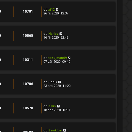
od
xj12
0
10701
26 říj 2020, 12:37
od
Harley
0
10865
16 říj 2020, 22:48
od
tazujman69
0
10311
07 zář 2020, 09:40
od
Jeník
0
10786
23 srp 2020, 11:20
od
elvis
0
10578
18 čer 2020, 16:11
od
Zenklovi