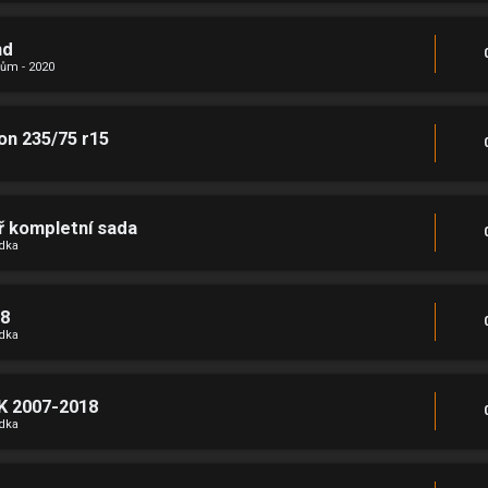
nd
ům - 2020
on 235/75 r15
 kompletní sada
ídka
18
ídka
JK 2007-2018
ídka