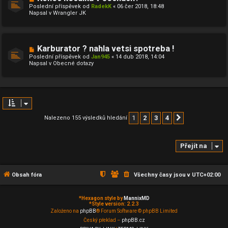
o
ě
Poslední příspěvek od
RadekK
«
06 čer 2018, 18:48
v
v
Napsal v
Wrangler JK
ý
e
p
k
ř
í
s
N
Karburator ? nahla vetsi spotreba !
p
o
ě
Poslední příspěvek od
Jan945
«
14 dub 2018, 14:04
v
v
Napsal v
Obecné dotazy
ý
e
p
k
ř
í
s
p
ě
v
1
2
3
4
Nalezeno 155 výsledků hledání
Další
e
k
Přejít na
Obsah fóra
Všechny časy jsou v
UTC+02:00
*
Hexagon style by
MannixMD
*
Style version: 2.2.3
Založeno na
phpBB
® Forum Software © phpBB Limited
Český překlad –
phpBB.cz