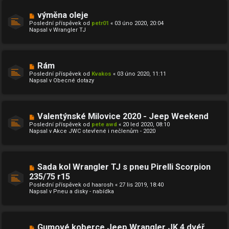
í
s
N
výměna oleje
p
o
ě
Poslední příspěvek od
petr01
«
03 úno 2020, 20:04
v
v
Napsal v
Wrangler TJ
ý
e
p
k
ř
í
s
N
Rám
p
o
ě
Poslední příspěvek od
Kvakos
«
03 úno 2020, 11:11
v
v
Napsal v
Obecné dotazy
ý
e
p
k
ř
í
s
N
Valentýnské Milovice 2020 - Jeep Weekend
p
o
ě
Poslední příspěvek od
pete awd
«
20 led 2020, 08:10
v
v
Napsal v
Akce JWC otevřené i nečlenům - 2020
ý
e
p
k
ř
í
s
N
Sada kol Wrangler TJ s pneu Pirelli Scorpion
p
o
ě
235/75 r15
v
v
Poslední příspěvek od
ý
haarosh
«
27 lis 2019, 18:40
e
Napsal v
p
Pneu a disky - nabídka
k
ř
í
s
p
ě
N
Gumové koberce Jeep Wrangler JK 4 dvéř