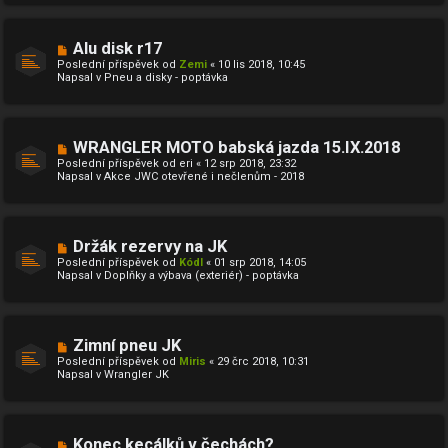
k
ř
í
s
N
Alu disk r17
p
o
ě
Poslední příspěvek od
Zemi
«
10 lis 2018, 10:45
v
v
Napsal v
Pneu a disky - poptávka
ý
e
p
k
ř
í
s
N
WRANGLER MOTO babská jazda 15.IX.2018
p
o
ě
Poslední příspěvek od
eri
«
12 srp 2018, 23:32
v
v
Napsal v
Akce JWC otevřené i nečlenům - 2018
ý
e
p
k
ř
í
s
N
Držák rezervy na JK
p
o
ě
Poslední příspěvek od
Kódl
«
01 srp 2018, 14:05
v
v
Napsal v
Doplňky a výbava (exteriér) - poptávka
ý
e
p
k
ř
í
s
N
Zimní pneu JK
p
o
ě
Poslední příspěvek od
Miris
«
29 črc 2018, 10:31
v
v
Napsal v
Wrangler JK
ý
e
p
k
ř
í
s
N
Konec kecálků v čechách?
p