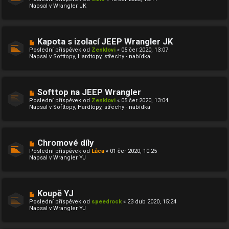
v
v
Napsal v
Wrangler JK
ý
e
p
k
ř
í
s
N
Kapota s izolací JEEP Wrangler JK
p
o
ě
Poslední příspěvek od
Zenklovi
«
05 čer 2020, 13:07
v
v
Napsal v
Softtopy, Hardtopy, střechy - nabídka
ý
e
p
k
ř
í
s
N
Softtop na JEEP Wrangler
p
o
ě
Poslední příspěvek od
Zenklovi
«
05 čer 2020, 13:04
v
v
Napsal v
Softtopy, Hardtopy, střechy - nabídka
ý
e
p
k
ř
í
s
N
Chromové díly
p
o
ě
Poslední příspěvek od
Lůca
«
01 čer 2020, 10:25
v
v
Napsal v
Wrangler YJ
ý
e
p
k
ř
í
s
N
Koupě YJ
p
o
ě
Poslední příspěvek od
speedrock
«
23 dub 2020, 15:24
v
v
Napsal v
Wrangler YJ
ý
e
p
k
ř