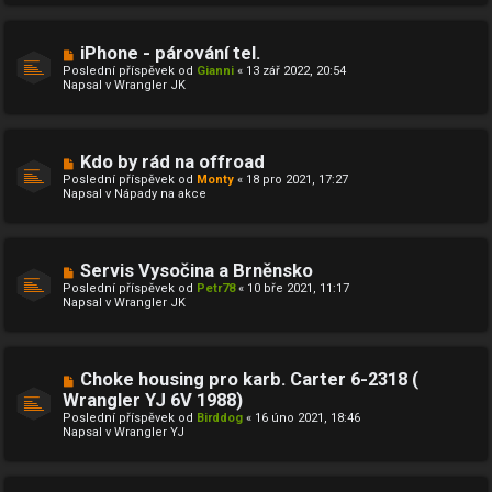
k
ř
í
s
N
iPhone - párování tel.
p
o
ě
Poslední příspěvek od
Gianni
«
13 zář 2022, 20:54
v
v
Napsal v
Wrangler JK
ý
e
p
k
ř
í
s
N
Kdo by rád na offroad
p
o
ě
Poslední příspěvek od
Monty
«
18 pro 2021, 17:27
v
v
Napsal v
Nápady na akce
ý
e
p
k
ř
í
s
N
Servis Vysočina a Brněnsko
p
o
ě
Poslední příspěvek od
Petr78
«
10 bře 2021, 11:17
v
v
Napsal v
Wrangler JK
ý
e
p
k
ř
í
s
N
Choke housing pro karb. Carter 6-2318 (
p
o
ě
Wrangler YJ 6V 1988)
v
v
Poslední příspěvek od
ý
Birddog
«
16 úno 2021, 18:46
e
Napsal v
p
Wrangler YJ
k
ř
í
s
p