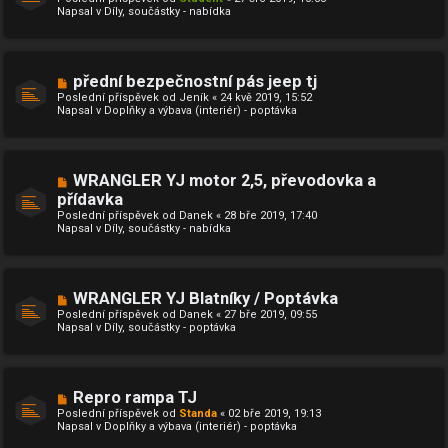
v
v
Napsal v
Díly, součástky - nabídka
ý
e
p
k
ř
í
s
N
přední bezpečnostní pás jeep tj
p
o
ě
Poslední příspěvek od
Jeník
«
24 kvě 2019, 15:52
v
v
Napsal v
Doplňky a výbava (interiér) - poptávka
ý
e
p
k
ř
í
s
N
WRANGLER YJ motor 2,5, převodovka a
p
o
ě
přídavka
v
v
Poslední příspěvek od
ý
Danek
«
28 bře 2019, 17:40
e
Napsal v
p
Díly, součástky - nabídka
k
ř
í
s
p
ě
N
WRANGLER YJ Blatníky / Poptávka
v
o
Poslední příspěvek od
Danek
«
27 bře 2019, 09:55
e
v
Napsal v
Díly, součástky - poptávka
k
ý
p
ř
í
s
N
Repro rampa TJ
p
o
ě
Poslední příspěvek od
Standa
«
02 bře 2019, 19:13
v
v
Napsal v
Doplňky a výbava (interiér) - poptávka
ý
e
p