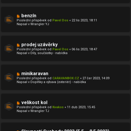
í
s
p
ě
N
benzín
v
o
Poslední příspěvek od
Pavel Dos
«
22 lis 2023, 18:11
e
v
Napsal v
Wrangler YJ
k
ý
p
ř
í
s
N
prodej uzávěrky
p
o
ě
Poslední příspěvek od
Pavel Dos
«
06 lis 2023, 18:47
v
v
Napsal v
Díly, součástky - nabídka
ý
e
p
k
ř
í
s
N
minikaravan
p
o
ě
Poslední příspěvek od
CARAVANBOX.CZ
«
27 čer 2023, 14:09
v
v
Napsal v
Doplňky a výbava (exteriér) - nabídka
ý
e
p
k
ř
í
s
N
velikost kol
p
o
ě
Poslední příspěvek od
Kvakos
«
11 dub 2023, 15:45
v
v
Napsal v
Wrangler TJ
ý
e
p
k
ř
í
s
N