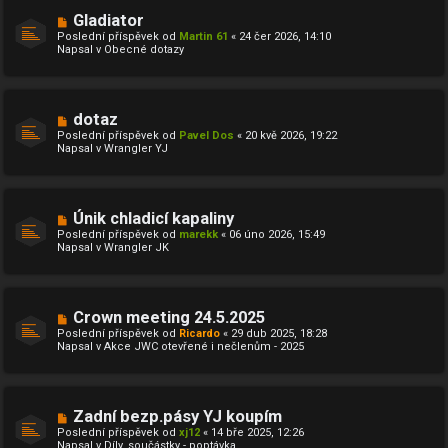
N
Gladiator
o
Poslední příspěvek od
Martin 61
«
24 čer 2026, 14:10
v
Napsal v
Obecné dotazy
ý
p
ř
í
s
N
dotaz
p
o
ě
Poslední příspěvek od
Pavel Dos
«
20 kvě 2026, 19:22
v
v
Napsal v
Wrangler YJ
ý
e
p
k
ř
í
s
N
Únik chladicí kapaliny
p
o
ě
Poslední příspěvek od
marekk
«
06 úno 2026, 15:49
v
v
Napsal v
Wrangler JK
ý
e
p
k
ř
í
s
N
Crown meeting 24.5.2025
p
o
ě
Poslední příspěvek od
Ricardo
«
29 dub 2025, 18:28
v
v
Napsal v
Akce JWC otevřené i nečlenům - 2025
ý
e
p
k
ř
í
s
N
Zadní bezp.pásy YJ koupím
p
o
ě
Poslední příspěvek od
xj12
«
14 bře 2025, 12:26
v
v
Napsal v
Díly, součástky - poptávka