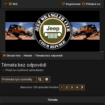
FAQ
Registrovat
Přihlásit se
Obsah fóra
Hledat
Témata bez odpovědí
Témata bez odpovědí
Přejít na rozšířené vyhledávání
Hledat
Pokročilé hledání
1
2
3
4
Nalezeno 155 výsledků hledání
Další
Témata