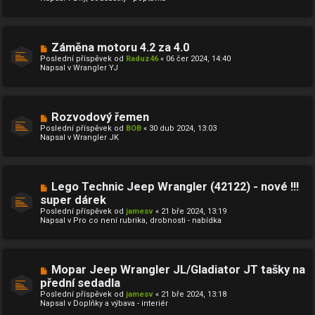
ý
e
p
k
ř
í
s
N
Záměna motoru 4.2 za 4.0
p
o
ě
Poslední příspěvek od
Raduz46
«
06 čer 2024, 14:40
v
v
Napsal v
Wrangler YJ
ý
e
p
k
ř
í
s
N
Rozvodový řemen
p
o
ě
Poslední příspěvek od
BOB
«
30 dub 2024, 13:03
v
v
Napsal v
Wrangler JK
ý
e
p
k
ř
í
s
N
Lego Technic Jeep Wrangler (42122) - nové !!!
p
o
ě
super dárek
v
v
Poslední příspěvek od
ý
jamesv
«
21 bře 2024, 13:19
e
Napsal v
p
Pro co není rubrika, drobnosti - nabídka
k
ř
í
s
p
ě
N
Mopar Jeep Wrangler JL/Gladiator JT tašky na
v
o
přední sedadla
e
v
k
Poslední příspěvek od
ý
jamesv
«
21 bře 2024, 13:18
Napsal v
p
Doplňky a výbava - interiér
ř