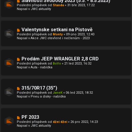
Slavnosti Svobody 2023 (5.5. - 8.5.2023)
p
o
ě
Poslední příspěvek od
Standa
«
31 bře 2023, 17:22
v
v
Napsal v
JWC aktuality
ý
e
p
k
ř
í
s
N
Valentynske setkani na Pistově
p
o
ě
Poslední příspěvek od
Monty
«
09 úno 2023, 12:40
v
v
Napsal v
Akce JWC otevřené i nečlenům - 2023
ý
e
p
k
ř
í
s
N
Prodám JEEP WRANGLER 2,8 CRD
p
o
ě
Poslední příspěvek od
BoVo
«
21 led 2023, 16:32
v
v
Napsal v
Auta - nabídka
ý
e
p
k
ř
í
s
N
315/70R17 (35”)
p
o
ě
Poslední příspěvek od
JaneK
«
06 led 2023, 18:32
v
v
Napsal v
Pneu a disky - nabídka
ý
e
p
k
ř
í
s
N
PF 2023
p
o
ě
Poslední příspěvek od
džei džei
«
26 pro 2022, 14:23
v
v
Napsal v
JWC aktuality
ý
e
p