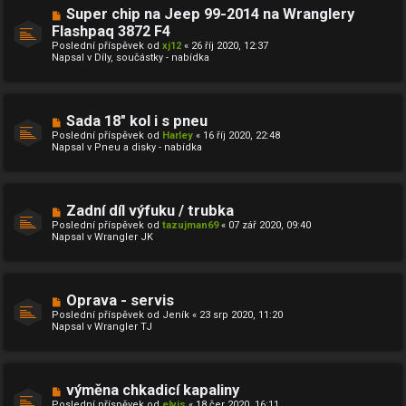
ě
N
Super chip na Jeep 99-2014 na Wranglery
v
o
Flashpaq 3872 F4
e
v
k
Poslední příspěvek od
ý
xj12
«
26 říj 2020, 12:37
Napsal v
p
Díly, součástky - nabídka
ř
í
s
p
ě
N
Sada 18" kol i s pneu
v
o
Poslední příspěvek od
Harley
«
16 říj 2020, 22:48
e
v
Napsal v
Pneu a disky - nabídka
k
ý
p
ř
í
s
N
Zadní díl výfuku / trubka
p
o
ě
Poslední příspěvek od
tazujman69
«
07 zář 2020, 09:40
v
v
Napsal v
Wrangler JK
ý
e
p
k
ř
í
s
N
Oprava - servis
p
o
ě
Poslední příspěvek od
Jeník
«
23 srp 2020, 11:20
v
v
Napsal v
Wrangler TJ
ý
e
p
k
ř
í
s
N
výměna chkadicí kapaliny
p
o
ě
Poslední příspěvek od
elvis
«
18 čer 2020, 16:11