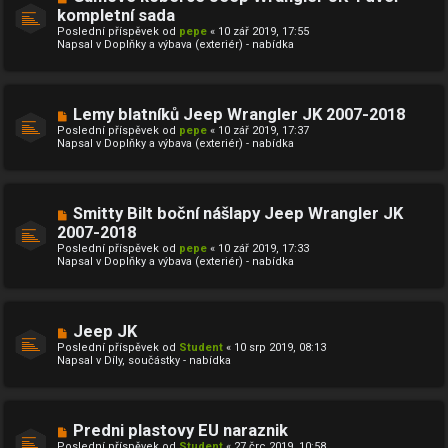
v
o
kompletní sada
e
v
k
Poslední příspěvek od
ý
pepe
«
10 zář 2019, 17:55
Napsal v
p
Doplňky a výbava (exteriér) - nabídka
ř
í
s
p
ě
N
Lemy blatníků Jeep Wrangler JK 2007-2018
v
o
Poslední příspěvek od
pepe
«
10 zář 2019, 17:37
e
v
Napsal v
Doplňky a výbava (exteriér) - nabídka
k
ý
p
ř
í
s
N
Smitty Bilt boční nášlapy Jeep Wrangler JK
p
o
ě
2007-2018
v
v
Poslední příspěvek od
ý
pepe
«
10 zář 2019, 17:33
e
Napsal v
p
Doplňky a výbava (exteriér) - nabídka
k
ř
í
s
p
ě
N
Jeep JK
v
o
Poslední příspěvek od
Student
«
10 srp 2019, 08:13
e
v
Napsal v
Díly, součástky - nabídka
k
ý
p
ř
í
s
N
Predni plastovy EU naraznik
p
o
ě
Poslední příspěvek od
Student
«
27 črc 2019, 10:58