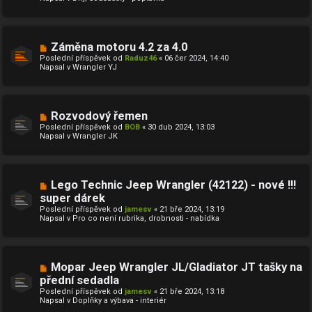
ý
e
p
k
ř
í
s
N
Záměna motoru 4.2 za 4.0
p
o
ě
Poslední příspěvek od
Raduz46
«
06 čer 2024, 14:40
v
v
Napsal v
Wrangler YJ
ý
e
p
k
ř
í
s
N
Rozvodový řemen
p
o
ě
Poslední příspěvek od
BOB
«
30 dub 2024, 13:03
v
v
Napsal v
Wrangler JK
ý
e
p
k
ř
í
s
N
Lego Technic Jeep Wrangler (42122) - nové !!!
p
o
ě
super dárek
v
v
Poslední příspěvek od
ý
jamesv
«
21 bře 2024, 13:19
e
Napsal v
p
Pro co není rubrika, drobnosti - nabídka
k
ř
í
s
p
ě
N
Mopar Jeep Wrangler JL/Gladiator JT tašky na
v
o
přední sedadla
e
v
k
Poslední příspěvek od
ý
jamesv
«
21 bře 2024, 13:18
Napsal v
p
Doplňky a výbava - interiér
ř