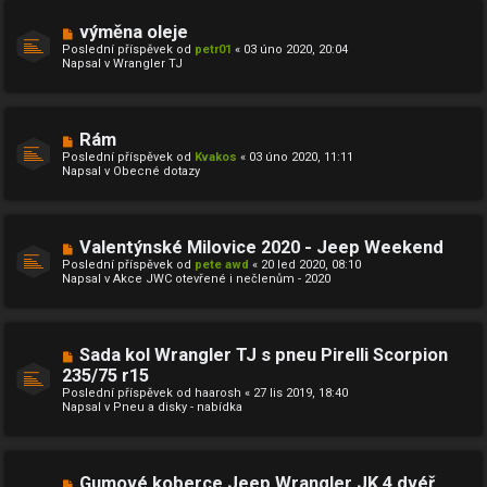
í
s
N
výměna oleje
p
o
ě
Poslední příspěvek od
petr01
«
03 úno 2020, 20:04
v
v
Napsal v
Wrangler TJ
ý
e
p
k
ř
í
s
N
Rám
p
o
ě
Poslední příspěvek od
Kvakos
«
03 úno 2020, 11:11
v
v
Napsal v
Obecné dotazy
ý
e
p
k
ř
í
s
N
Valentýnské Milovice 2020 - Jeep Weekend
p
o
ě
Poslední příspěvek od
pete awd
«
20 led 2020, 08:10
v
v
Napsal v
Akce JWC otevřené i nečlenům - 2020
ý
e
p
k
ř
í
s
N
Sada kol Wrangler TJ s pneu Pirelli Scorpion
p
o
ě
235/75 r15
v
v
Poslední příspěvek od
ý
haarosh
«
27 lis 2019, 18:40
e
Napsal v
p
Pneu a disky - nabídka
k
ř
í
s
p
ě
N
Gumové koberce Jeep Wrangler JK 4 dvéř