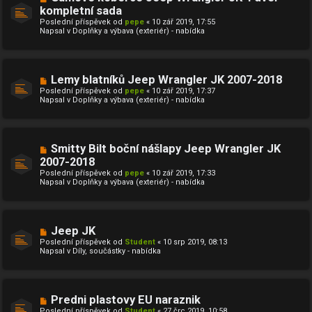
v
o
kompletní sada
e
v
k
Poslední příspěvek od
ý
pepe
«
10 zář 2019, 17:55
Napsal v
p
Doplňky a výbava (exteriér) - nabídka
ř
í
s
p
ě
N
Lemy blatníků Jeep Wrangler JK 2007-2018
v
o
Poslední příspěvek od
pepe
«
10 zář 2019, 17:37
e
v
Napsal v
Doplňky a výbava (exteriér) - nabídka
k
ý
p
ř
í
s
N
Smitty Bilt boční nášlapy Jeep Wrangler JK
p
o
ě
2007-2018
v
v
Poslední příspěvek od
ý
pepe
«
10 zář 2019, 17:33
e
Napsal v
p
Doplňky a výbava (exteriér) - nabídka
k
ř
í
s
p
ě
N
Jeep JK
v
o
Poslední příspěvek od
Student
«
10 srp 2019, 08:13
e
v
Napsal v
Díly, součástky - nabídka
k
ý
p
ř
í
s
N
Predni plastovy EU naraznik
p
o
ě
Poslední příspěvek od
Student
«
27 črc 2019, 10:58