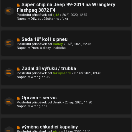
ě
N
Super chip na Jeep 99-2014 na Wranglery
v
o
Flashpaq 3872 F4
e
v
k
Poslední příspěvek od
ý
xj12
«
26 říj 2020, 12:37
Napsal v
p
Díly, součástky - nabídka
ř
í
s
p
ě
N
Sada 18" kol i s pneu
v
o
Poslední příspěvek od
Harley
«
16 říj 2020, 22:48
e
v
Napsal v
Pneu a disky - nabídka
k
ý
p
ř
í
s
N
Zadní díl výfuku / trubka
p
o
ě
Poslední příspěvek od
tazujman69
«
07 zář 2020, 09:40
v
v
Napsal v
Wrangler JK
ý
e
p
k
ř
í
s
N
Oprava - servis
p
o
ě
Poslední příspěvek od
Jeník
«
23 srp 2020, 11:20
v
v
Napsal v
Wrangler TJ
ý
e
p
k
ř
í
s
N
výměna chkadicí kapaliny
p
o
ě
Poslední příspěvek od
elvis
«
18 čer 2020, 16:11