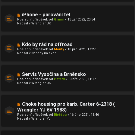
k
ř
í
s
N
iPhone - párování tel.
p
o
ě
Poslední příspěvek od
Gianni
«
13 zář 2022, 20:54
v
v
Napsal v
Wrangler JK
ý
e
p
k
ř
í
s
N
Kdo by rád na offroad
p
o
ě
Poslední příspěvek od
Monty
«
18 pro 2021, 17:27
v
v
Napsal v
Nápady na akce
ý
e
p
k
ř
í
s
N
Servis Vysočina a Brněnsko
p
o
ě
Poslední příspěvek od
Petr78
«
10 bře 2021, 11:17
v
v
Napsal v
Wrangler JK
ý
e
p
k
ř
í
s
N
Choke housing pro karb. Carter 6-2318 (
p
o
ě
Wrangler YJ 6V 1988)
v
v
Poslední příspěvek od
ý
Birddog
«
16 úno 2021, 18:46
e
Napsal v
p
Wrangler YJ
k
ř
í
s
p