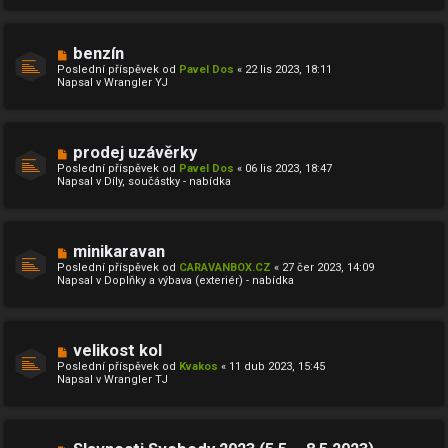
í
s
p
ě
N
benzín
v
o
Poslední příspěvek od
Pavel Dos
«
22 lis 2023, 18:11
e
v
Napsal v
Wrangler YJ
k
ý
p
ř
í
s
N
prodej uzávěrky
p
o
ě
Poslední příspěvek od
Pavel Dos
«
06 lis 2023, 18:47
v
v
Napsal v
Díly, součástky - nabídka
ý
e
p
k
ř
í
s
N
minikaravan
p
o
ě
Poslední příspěvek od
CARAVANBOX.CZ
«
27 čer 2023, 14:09
v
v
Napsal v
Doplňky a výbava (exteriér) - nabídka
ý
e
p
k
ř
í
s
N
velikost kol
p
o
ě
Poslední příspěvek od
Kvakos
«
11 dub 2023, 15:45
v
v
Napsal v
Wrangler TJ
ý
e
p
k
ř
í
s
N