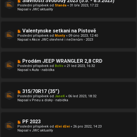
Slavnosti Svobody 2023 (5.5. - 8.5.2023)
p
o
ě
Poslední příspěvek od
Standa
«
31 bře 2023, 17:22
v
v
Napsal v
JWC aktuality
ý
e
p
k
ř
í
s
N
Valentynske setkani na Pistově
p
o
ě
Poslední příspěvek od
Monty
«
09 úno 2023, 12:40
v
v
Napsal v
Akce JWC otevřené i nečlenům - 2023
ý
e
p
k
ř
í
s
N
Prodám JEEP WRANGLER 2,8 CRD
p
o
ě
Poslední příspěvek od
BoVo
«
21 led 2023, 16:32
v
v
Napsal v
Auta - nabídka
ý
e
p
k
ř
í
s
N
315/70R17 (35”)
p
o
ě
Poslední příspěvek od
JaneK
«
06 led 2023, 18:32
v
v
Napsal v
Pneu a disky - nabídka
ý
e
p
k
ř
í
s
N
PF 2023
p
o
ě
Poslední příspěvek od
džei džei
«
26 pro 2022, 14:23
v
v
Napsal v
JWC aktuality
ý
e
p