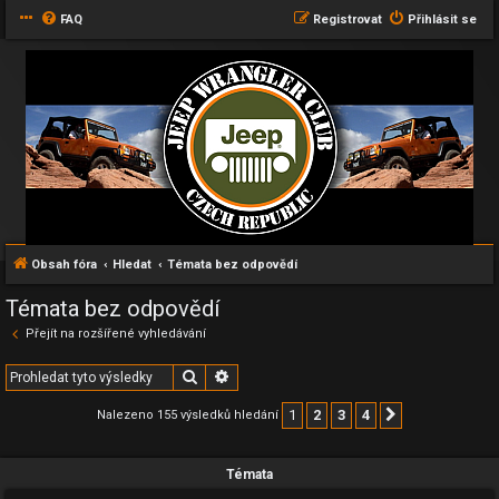
FAQ
Registrovat
Přihlásit se
Obsah fóra
Hledat
Témata bez odpovědí
Témata bez odpovědí
Přejít na rozšířené vyhledávání
Hledat
Pokročilé hledání
1
2
3
4
Nalezeno 155 výsledků hledání
Další
Témata