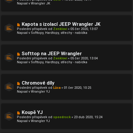
v
v
Napsal v
Wrangler JK
ý
e
p
k
ř
í
s
N
Kapota s izolací JEEP Wrangler JK
p
o
ě
Poslední příspěvek od
Zenklovi
«
05 čer 2020, 13:07
v
v
Napsal v
Softtopy, Hardtopy, střechy - nabídka
ý
e
p
k
ř
í
s
N
Softtop na JEEP Wrangler
p
o
ě
Poslední příspěvek od
Zenklovi
«
05 čer 2020, 13:04
v
v
Napsal v
Softtopy, Hardtopy, střechy - nabídka
ý
e
p
k
ř
í
s
N
Chromové díly
p
o
ě
Poslední příspěvek od
Lůca
«
01 čer 2020, 10:25
v
v
Napsal v
Wrangler YJ
ý
e
p
k
ř
í
s
N
Koupě YJ
p
o
ě
Poslední příspěvek od
speedrock
«
23 dub 2020, 15:24
v
v
Napsal v
Wrangler YJ
ý
e
p
k
ř