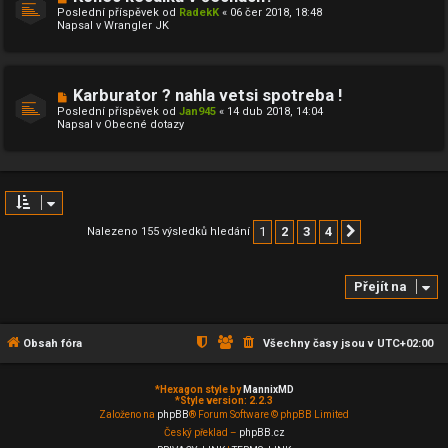
o
ě
Poslední příspěvek od
RadekK
«
06 čer 2018, 18:48
v
v
Napsal v
Wrangler JK
ý
e
p
k
ř
í
s
N
Karburator ? nahla vetsi spotreba !
p
o
ě
Poslední příspěvek od
Jan945
«
14 dub 2018, 14:04
v
v
Napsal v
Obecné dotazy
ý
e
p
k
ř
í
s
p
ě
v
1
2
3
4
Nalezeno 155 výsledků hledání
Další
e
k
Přejít na
Obsah fóra
Všechny časy jsou v
UTC+02:00
*
Hexagon style by
MannixMD
*
Style version: 2.2.3
Založeno na
phpBB
® Forum Software © phpBB Limited
Český překlad –
phpBB.cz