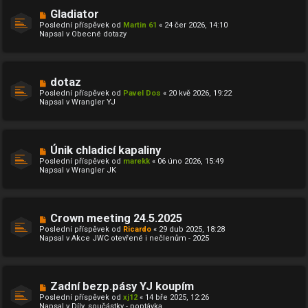
N
Gladiator
o
Poslední příspěvek od
Martin 61
«
24 čer 2026, 14:10
v
Napsal v
Obecné dotazy
ý
p
ř
í
s
N
dotaz
p
o
ě
Poslední příspěvek od
Pavel Dos
«
20 kvě 2026, 19:22
v
v
Napsal v
Wrangler YJ
ý
e
p
k
ř
í
s
N
Únik chladicí kapaliny
p
o
ě
Poslední příspěvek od
marekk
«
06 úno 2026, 15:49
v
v
Napsal v
Wrangler JK
ý
e
p
k
ř
í
s
N
Crown meeting 24.5.2025
p
o
ě
Poslední příspěvek od
Ricardo
«
29 dub 2025, 18:28
v
v
Napsal v
Akce JWC otevřené i nečlenům - 2025
ý
e
p
k
ř
í
s
N
Zadní bezp.pásy YJ koupím
p
o
ě
Poslední příspěvek od
xj12
«
14 bře 2025, 12:26
v
v
Napsal v
Díly, součástky - poptávka