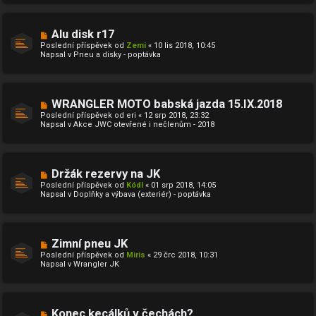
k
ř
í
s
N
Alu disk r17
p
o
ě
Poslední příspěvek od
Zemi
«
10 lis 2018, 10:45
v
v
Napsal v
Pneu a disky - poptávka
ý
e
p
k
ř
í
s
N
WRANGLER MOTO babská jazda 15.IX.2018
p
o
ě
Poslední příspěvek od
eri
«
12 srp 2018, 23:32
v
v
Napsal v
Akce JWC otevřené i nečlenům - 2018
ý
e
p
k
ř
í
s
N
Držák rezervy na JK
p
o
ě
Poslední příspěvek od
Kódl
«
01 srp 2018, 14:05
v
v
Napsal v
Doplňky a výbava (exteriér) - poptávka
ý
e
p
k
ř
í
s
N
Zimní pneu JK
p
o
ě
Poslední příspěvek od
Miris
«
29 črc 2018, 10:31
v
v
Napsal v
Wrangler JK
ý
e
p
k
ř
í
s
N
Konec kecálků v čechách?
p