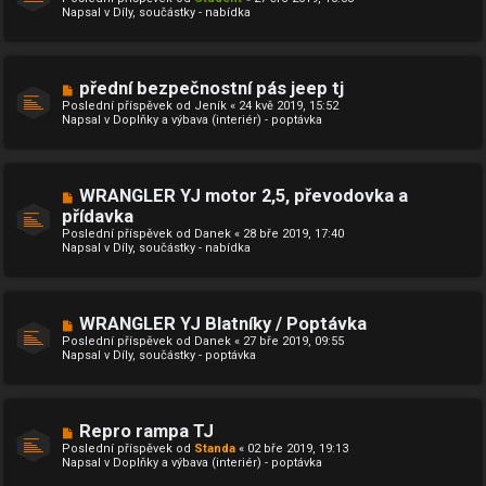
v
v
Napsal v
Díly, součástky - nabídka
ý
e
p
k
ř
í
s
N
přední bezpečnostní pás jeep tj
p
o
ě
Poslední příspěvek od
Jeník
«
24 kvě 2019, 15:52
v
v
Napsal v
Doplňky a výbava (interiér) - poptávka
ý
e
p
k
ř
í
s
N
WRANGLER YJ motor 2,5, převodovka a
p
o
ě
přídavka
v
v
Poslední příspěvek od
ý
Danek
«
28 bře 2019, 17:40
e
Napsal v
p
Díly, součástky - nabídka
k
ř
í
s
p
ě
N
WRANGLER YJ Blatníky / Poptávka
v
o
Poslední příspěvek od
Danek
«
27 bře 2019, 09:55
e
v
Napsal v
Díly, součástky - poptávka
k
ý
p
ř
í
s
N
Repro rampa TJ
p
o
ě
Poslední příspěvek od
Standa
«
02 bře 2019, 19:13
v
v
Napsal v
Doplňky a výbava (interiér) - poptávka
ý
e
p