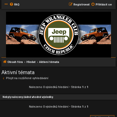
FAQ
Registrovat
Přihlásit se
Obsah fóra
Hledat
Aktivní témata
Aktivní témata
Přejít na rozšířené vyhledávání
Nalezeno 0 výsledků hledání • Stránka
1
z
1
Nebyly nalezeny žádné vhodné výsledky.
Nalezeno 0 výsledků hledání • Stránka
1
z
1