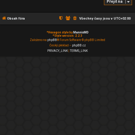
Přejít na
Obsah fóra
Všechny časy jsou v
UTC+02:00
*
Hexagon style by
MannixMD
*
Style version: 2.2.3
Založeno na
phpBB
® Forum Software © phpBB Limited
Český překlad –
phpBB.cz
PRIVACY_LINK
|
TERMS_LINK