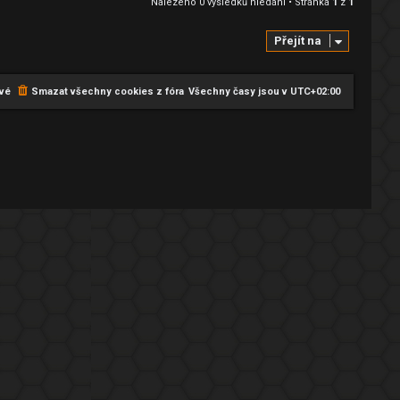
Nalezeno 0 výsledků hledání • Stránka
1
z
1
Přejít na
vé
Smazat všechny cookies z fóra
Všechny časy jsou v
UTC+02:00