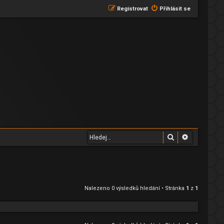
Registrovat
Přihlásit se
Hledat
Pokročilé 
Nalezeno 0 výsledků hledání • Stránka
1
z
1