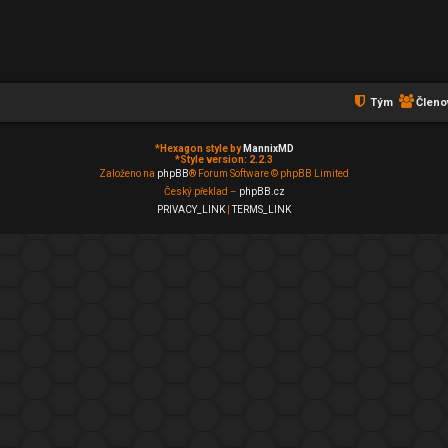
Tým
Členo
*
Hexagon style by
MannixMD
*
Style version: 2.2.3
Založeno na
phpBB
® Forum Software © phpBB Limited
Český překlad –
phpBB.cz
PRIVACY_LINK
|
TERMS_LINK