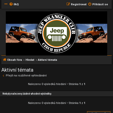
FAQ
Registrovat
Přihlásit se
Obsah fóra
Hledat
Aktivní témata
Aktivní témata
Přejít na rozšířené vyhledávání
Nalezeno 0 výsledků hledání • Stránka
1
z
1
Nebyly nalezeny žádné vhodné výsledky.
Nalezeno 0 výsledků hledání • Stránka
1
z
1