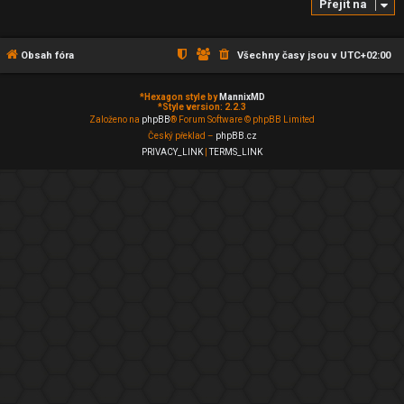
Přejít na
Obsah fóra
Všechny časy jsou v
UTC+02:00
*
Hexagon style by
MannixMD
*
Style version: 2.2.3
Založeno na
phpBB
® Forum Software © phpBB Limited
Český překlad –
phpBB.cz
PRIVACY_LINK
|
TERMS_LINK