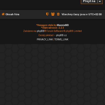
Přejít na
Obsah fóra
Všechny časy jsou v
UTC+02:00
*
Hexagon style by
MannixMD
*
Style version: 2.2.3
Založeno na
phpBB
® Forum Software © phpBB Limited
Český překlad –
phpBB.cz
PRIVACY_LINK
|
TERMS_LINK