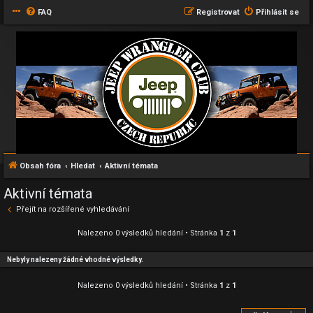
FAQ
Registrovat
Přihlásit se
Obsah fóra
Hledat
Aktivní témata
Aktivní témata
Přejít na rozšířené vyhledávání
Nalezeno 0 výsledků hledání • Stránka
1
z
1
Nebyly nalezeny žádné vhodné výsledky.
Nalezeno 0 výsledků hledání • Stránka
1
z
1