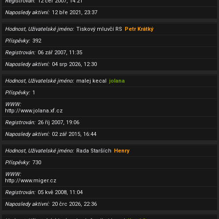
Registrován
12 čer 2007, 14:21
Naposledy aktivní
12 bře 2021, 23:37
Hodnost, Uživatelské jméno
Tiskový mluvčí RS
Petr Krátký
Příspěvky
392
Registrován
06 zář 2007, 11:35
Naposledy aktivní
04 srp 2026, 12:30
Hodnost, Uživatelské jméno
malej kecal
jolana
Příspěvky
1
WWW
http://www.jolana.xf.cz
Registrován
26 říj 2007, 19:06
Naposledy aktivní
02 zář 2015, 16:44
Hodnost, Uživatelské jméno
Rada Starších
Henry
Příspěvky
730
WWW
http://www.miger.cz
Registrován
05 kvě 2008, 11:04
Naposledy aktivní
20 črc 2026, 22:36