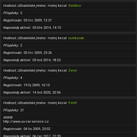
Hodnost, Uživatelské jméno
malej kecal
Smithsi
Příspěvky
2
Registrován
03 črc 2009, 12:21
Naposledy aktivní
03 bře 2014, 14:15
Hodnost, Uživatelské jméno
malej kecal
rumburak
Příspěvky
2
Registrován
05 črc 2009, 23:26
Naposledy aktivní
03 led 2014, 18:52
Hodnost, Uživatelské jméno
malej kecal
Zemi
Příspěvky
4
Registrován
19 říj 2009, 16:13
Naposledy aktivní
14 led 2020, 20:56
Hodnost, Uživatelské jméno
malej kecal
PetrF
Příspěvky
21
WWW
http://www.us-car-service.cz
Registrován
04 lis 2009, 23:02
Naposledy aktivní
06 čer 2017, 22:39