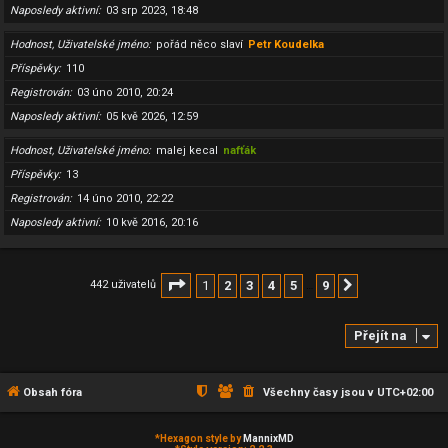
Naposledy aktivní
03 srp 2023, 18:48
Hodnost, Uživatelské jméno
pořád něco slaví
Petr Koudelka
Příspěvky
110
Registrován
03 úno 2010, 20:24
Naposledy aktivní
05 kvě 2026, 12:59
Hodnost, Uživatelské jméno
malej kecal
nafťák
Příspěvky
13
Registrován
14 úno 2010, 22:22
Naposledy aktivní
10 kvě 2016, 20:16
Stránka
1
z
9
1
2
3
4
5
9
442 uživatelů
Další
…
Přejít na
Obsah fóra
Všechny časy jsou v
UTC+02:00
*
Hexagon style by
MannixMD