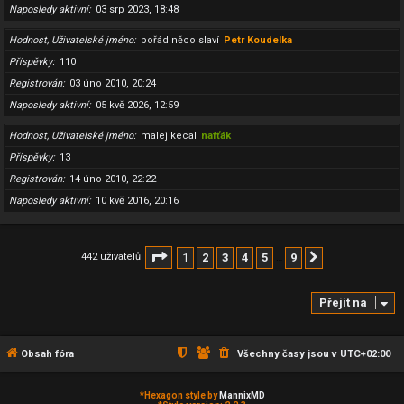
Naposledy aktivní
03 srp 2023, 18:48
Hodnost, Uživatelské jméno
pořád něco slaví
Petr Koudelka
Příspěvky
110
Registrován
03 úno 2010, 20:24
Naposledy aktivní
05 kvě 2026, 12:59
Hodnost, Uživatelské jméno
malej kecal
nafťák
Příspěvky
13
Registrován
14 úno 2010, 22:22
Naposledy aktivní
10 kvě 2016, 20:16
Stránka
1
z
9
1
2
3
4
5
9
442 uživatelů
Další
…
Přejít na
Obsah fóra
Všechny časy jsou v
UTC+02:00
*
Hexagon style by
MannixMD