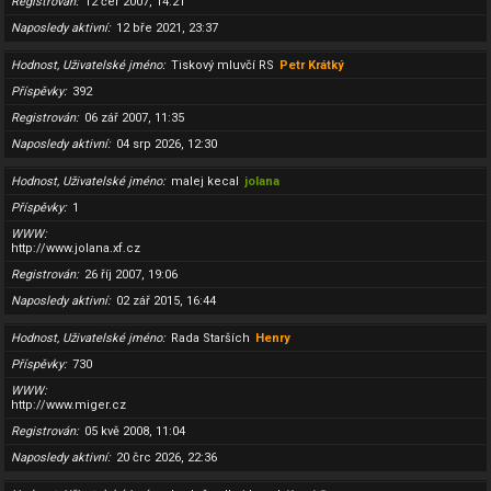
Registrován
12 čer 2007, 14:21
Naposledy aktivní
12 bře 2021, 23:37
Hodnost, Uživatelské jméno
Tiskový mluvčí RS
Petr Krátký
Příspěvky
392
Registrován
06 zář 2007, 11:35
Naposledy aktivní
04 srp 2026, 12:30
Hodnost, Uživatelské jméno
malej kecal
jolana
Příspěvky
1
WWW
http://www.jolana.xf.cz
Registrován
26 říj 2007, 19:06
Naposledy aktivní
02 zář 2015, 16:44
Hodnost, Uživatelské jméno
Rada Starších
Henry
Příspěvky
730
WWW
http://www.miger.cz
Registrován
05 kvě 2008, 11:04
Naposledy aktivní
20 črc 2026, 22:36