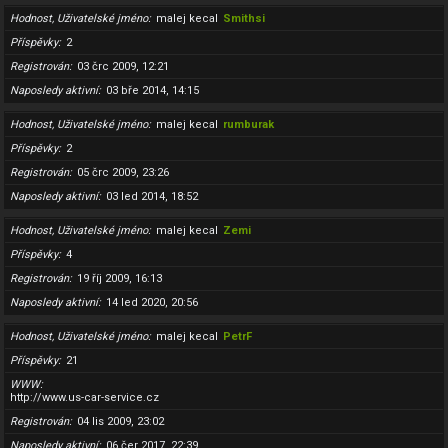
Hodnost, Uživatelské jméno
malej kecal
Smithsi
Příspěvky
2
Registrován
03 črc 2009, 12:21
Naposledy aktivní
03 bře 2014, 14:15
Hodnost, Uživatelské jméno
malej kecal
rumburak
Příspěvky
2
Registrován
05 črc 2009, 23:26
Naposledy aktivní
03 led 2014, 18:52
Hodnost, Uživatelské jméno
malej kecal
Zemi
Příspěvky
4
Registrován
19 říj 2009, 16:13
Naposledy aktivní
14 led 2020, 20:56
Hodnost, Uživatelské jméno
malej kecal
PetrF
Příspěvky
21
WWW
http://www.us-car-service.cz
Registrován
04 lis 2009, 23:02
Naposledy aktivní
06 čer 2017, 22:39