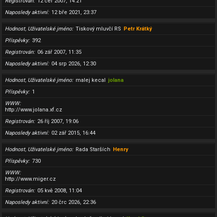
Registrován
12 čer 2007, 14:21
Naposledy aktivní
12 bře 2021, 23:37
Hodnost, Uživatelské jméno
Tiskový mluvčí RS
Petr Krátký
Příspěvky
392
Registrován
06 zář 2007, 11:35
Naposledy aktivní
04 srp 2026, 12:30
Hodnost, Uživatelské jméno
malej kecal
jolana
Příspěvky
1
WWW
http://www.jolana.xf.cz
Registrován
26 říj 2007, 19:06
Naposledy aktivní
02 zář 2015, 16:44
Hodnost, Uživatelské jméno
Rada Starších
Henry
Příspěvky
730
WWW
http://www.miger.cz
Registrován
05 kvě 2008, 11:04
Naposledy aktivní
20 črc 2026, 22:36