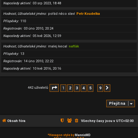
Naposledy aktivní
03 srp 2023, 18:48
Hodnost, Uživatelské jméno
pořád něco slaví
Petr Koudelka
Příspěvky
110
Registrován
03 úno 2010, 20:24
Naposledy aktivní
05 kvě 2026, 12:59
Hodnost, Uživatelské jméno
malej kecal
nafťák
Příspěvky
13
Registrován
14 úno 2010, 22:22
Naposledy aktivní
10 kvě 2016, 20:16
Stránka
1
z
9
1
2
3
4
5
9
442 uživatelů
Další
…
Přejít na
Obsah fóra
Všechny časy jsou v
UTC+02:00
*
Hexagon style by
MannixMD