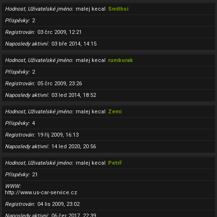
Hodnost, Uživatelské jméno
malej kecal
Smithsi
Příspěvky
2
Registrován
03 črc 2009, 12:21
Naposledy aktivní
03 bře 2014, 14:15
Hodnost, Uživatelské jméno
malej kecal
rumburak
Příspěvky
2
Registrován
05 črc 2009, 23:26
Naposledy aktivní
03 led 2014, 18:52
Hodnost, Uživatelské jméno
malej kecal
Zemi
Příspěvky
4
Registrován
19 říj 2009, 16:13
Naposledy aktivní
14 led 2020, 20:56
Hodnost, Uživatelské jméno
malej kecal
PetrF
Příspěvky
21
WWW
http://www.us-car-service.cz
Registrován
04 lis 2009, 23:02
Naposledy aktivní
06 čer 2017, 22:39