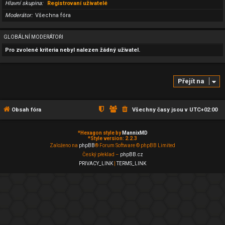
Hlavní skupina
Registrovaní uživatelé
Moderátor
Všechna fóra
GLOBÁLNÍ MODERÁTOŘI
Pro zvolené kriteria nebyl nalezen žádný uživatel.
Přejít na
Obsah fóra
Všechny časy jsou v
UTC+02:00
*
Hexagon style by
MannixMD
*
Style version: 2.2.3
Založeno na
phpBB
® Forum Software © phpBB Limited
Český překlad –
phpBB.cz
PRIVACY_LINK
|
TERMS_LINK