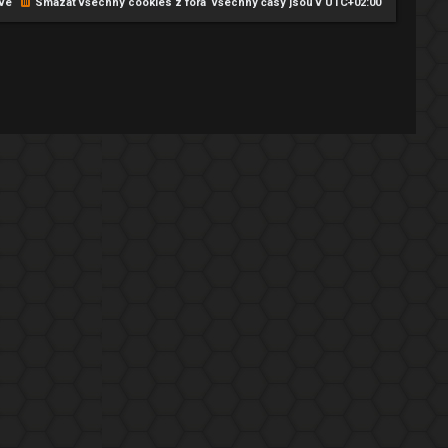
vé
Smazat všechny cookies z fóra
Všechny časy jsou v
UTC+02:00