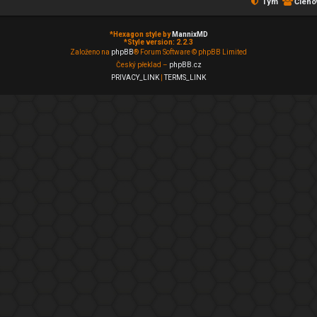
Tým
Členo
*
Hexagon style by
MannixMD
*
Style version: 2.2.3
Založeno na
phpBB
® Forum Software © phpBB Limited
Český překlad –
phpBB.cz
PRIVACY_LINK
|
TERMS_LINK