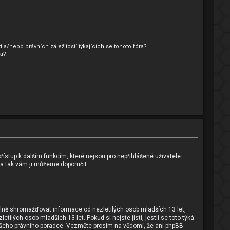
a/nebo právních záležitostí týkajících se tohoto fóra?
ra?
přístup k dalším funkcím, které nejsou pro nepřihlášené uživatele
i a tak vám ji můžeme doporučit.
lně shromažďovat informace od nezletilých osob mladších 13 let,
lých osob mladších 13 let. Pokud si nejste jisti, jestli se toto týká
 vašeho právního poradce. Vezměte prosím na vědomí, že ani phpBB