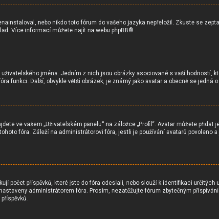
ainstaloval, nebo nikdo toto fórum do vašeho jazyka nepřeložil. Zkuste se zeptat
klad. Více informací můžete najít na webu
phpBB
®.
 uživatelského jména. Jedním z nich jsou obrázky asociované s vaší hodností, kter
é fóra funkci. Další, obvykle větší obrázek, je známý jako avatar a obecně se jedná
dete ve vašem „Uživatelském panelu“ na záložce „Profil“. Avatar můžete přidat jed
 tohoto fóra. Záleží na administrátorovi fóra, jestli je používání avatarů povoleno
í počet příspěvků, které jste do fóra odeslali, nebo slouží k identifikaci určitýc
astaveny administrátorem fóra. Prosím, nezatěžujte fórum zbytečným přispíváním 
 příspěvků.