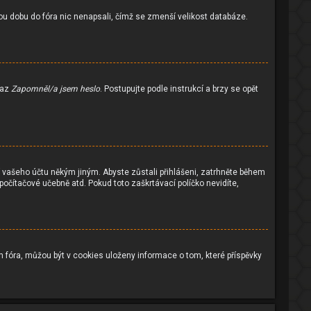
ou dobu do fóra nic nenapsali, čímž se zmenší velikost databáze.
kaz
Zapomněl/a jsem heslo
. Postupujte podle instrukcí a brzy se opět
í vašeho účtu někým jiným. Abyste zůstali přihlášeni, zatrhněte během
 počítačové učebně atd. Pokud toto zaškrtávací políčko nevidíte,
 fóra, můžou být v cookies uloženy informace o tom, které příspěvky