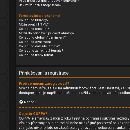
Proč musí být můj příspěvek schválen?
Jak můžu oživit moje téma?
Formátování a druhy témat
Co jsou to BBKódy?
Můžu použít HTML?
Co jsou to smajlíci?
Můžu do příspěvků přidávat obrázky?
Co jsou to globální oznámení?
Co jsou to oznámení?
Co jsou to důležitá témata?
Co jsou to zamknutá témata?
Co jsou to ikony témat?
Přihlašování a registrace
Proč se musím zaregistrovat?
Možná nemusíte, záleží na administrátorovi fóra, jestli nastaví, že už
dostupné, jako je například možnost použití vlastních avatarů, posílá
Nahoru
Co je to COPPA?
COPPA je americký zákon z roku 1998 na ochranu soukromí nezletilýc
získaly písemný souhlas rodičů nebo nějaké jiné potvrzení od zákonnéh
vás, jako někoho, kdo se zkouší zaregistrovat na webovou stránku, n