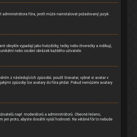
 administrátora fóra, jestli může nainstalovat požadovaný jazyk.
é obvykle vypadají jako hvězdičky, tečky nebo čtverečky a indikují,
 o unikátní nebo osobní obrázek každého uživatele.
ním z následujících způsobů: použít Gravatar, vybrat si avatar v
 a jakými způsoby lze avatary do fóra přidat. Pokud nemůžete avatary
h uživatelů např. moderátorů a administrátorů. Obecně řečeno,
jen proto, abyste dosáhli vyšší hodnosti. Na většině fór to nebude