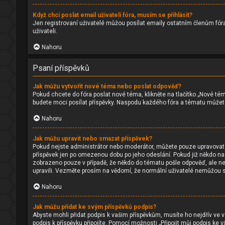
Když chci poslat email uživateli fóra, musím se přihlásit?
Jen registrovaní uživatelé můžou posílat emaily ostatním členům fóra
uživateli.
Nahoru
Psaní příspěvků
Jak můžu vytvořit nové téma nebo poslat odpověď?
Pokud chcete do fóra poslat nové téma, klikněte na tlačítko „Nové tém
budete moci posílat příspěvky. Naspodu každého fóra a tématu můžete 
Nahoru
Jak můžu upravit nebo smazat příspěvek?
Pokud nejste administrátor nebo moderátor, můžete pouze upravovat neb
příspěvek jen po omezenou dobu po jeho odeslání. Pokud již někdo na př
zobrazeno pouze v případě, že někdo do tématu pošle odpověď, ale neo
upravili. Vezměte prosím na vědomí, že normální uživatelé nemůžou 
Nahoru
Jak můžu přidat ke svým příspěvků podpis?
Abyste mohli přidat podpis k vašim příspěvkům, musíte ho nejdřív ve v
podpis k příspěvku připojíte. Pomocí možnosti „Připojit můj podpis 