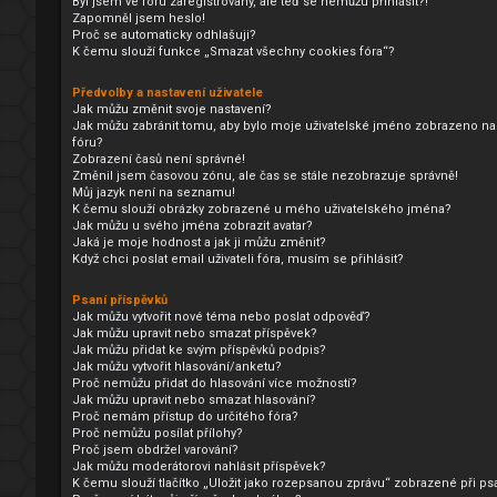
Byl jsem ve fóru zaregistrovaný, ale teď se nemůžu přihlásit?!
Zapomněl jsem heslo!
Proč se automaticky odhlašuji?
K čemu slouží funkce „Smazat všechny cookies fóra“?
Předvolby a nastavení uživatele
Jak můžu změnit svoje nastavení?
Jak můžu zabránit tomu, aby bylo moje uživatelské jméno zobrazeno na
fóru?
Zobrazení časů není správné!
Změnil jsem časovou zónu, ale čas se stále nezobrazuje správně!
Můj jazyk není na seznamu!
K čemu slouží obrázky zobrazené u mého uživatelského jména?
Jak můžu u svého jména zobrazit avatar?
Jaká je moje hodnost a jak ji můžu změnit?
Když chci poslat email uživateli fóra, musím se přihlásit?
Psaní příspěvků
Jak můžu vytvořit nové téma nebo poslat odpověď?
Jak můžu upravit nebo smazat příspěvek?
Jak můžu přidat ke svým příspěvků podpis?
Jak můžu vytvořit hlasování/anketu?
Proč nemůžu přidat do hlasování více možností?
Jak můžu upravit nebo smazat hlasování?
Proč nemám přístup do určitého fóra?
Proč nemůžu posílat přílohy?
Proč jsem obdržel varování?
Jak můžu moderátorovi nahlásit příspěvek?
K čemu slouží tlačítko „Uložit jako rozepsanou zprávu“ zobrazené při ps