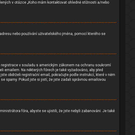
vedených v otázce „Koho mám kontaktovat ohledně stížnosti a/nebo
IP adresu nebo používání uživatelského jména, pomocí kterého se
lena registrace v souladu s americkým zákonem na ochranu soukromí
rželi emailem. Na některých fórech je také vyžadováno, aby před
e obdrželi registrační email, pokračujte podle instrukcí, které v něm
se spamy. Pokud jste si jistí, že jste zadali správnou emailovou
nistrátora fóra, abyste se ujistili, že jste nebyli zabanováni. Je také