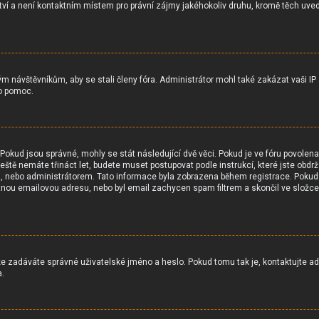
ství a není kontaktním místem pro právní zájmy jakéhokoliv druhu, kromě těch u
ým návštěvníkům, aby se stali členy fóra. Administrátor mohl také zakázat vaši 
 o pomoc.
 Pokud jsou správné, mohly se stát následující dvě věci. Pokud je ve fóru povo
ještě nemáte třináct let, budete muset postupovat podle instrukcí, které jste obd
, nebo administrátorem. Tato informace byla zobrazena během registrace. Pokud jst
atnou emailovou adresu, nebo byl email zachycen spam filtrem a skončil ve složce 
 že zadáváte správné uživatelské jméno a heslo. Pokud tomu tak je, kontaktujte admi
a.