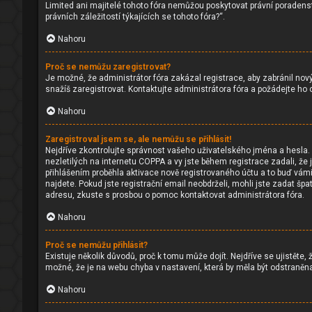
Limited ani majitelé tohoto fóra nemůžou poskytovat právní poraden
právních záležitostí týkajících se tohoto fóra?“.
Nahoru
Proč se nemůžu zaregistrovat?
Je možné, že administrátor fóra zakázal registrace, aby zabránil nov
snažíš zaregistrovat. Kontaktujte administrátora fóra a požádejte ho
Nahoru
Zaregistroval jsem se, ale nemůžu se přihlásit!
Nejdříve zkontrolujte správnost vašeho uživatelského jména a hesla.
nezletilých na internetu COPPA a vy jste během registrace zadali, že 
přihlášením proběhla aktivace nově registrovaného účtu a to buď vámi
najdete. Pokud jste registrační email neobdrželi, mohli jste zadat šp
adresu, zkuste s prosbou o pomoc kontaktovat administrátora fóra.
Nahoru
Proč se nemůžu přihlásit?
Existuje několik důvodů, proč k tomu může dojít. Nejdříve se ujistěte,
možné, že je na webu chyba v nastavení, která by měla být odstraněn
Nahoru