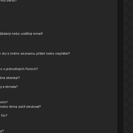
inou barvu?
žádaný nebo urážlivý email!
ele do/z mého seznamu přátel nebo nepřátel?
o v jednotlivých fórech?
dná stránka!?
ky a témata?
áním?
 nebo téma začít sledovat?
 fór?
ny?