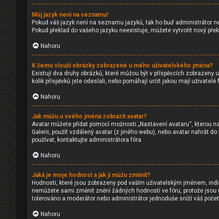
Můj jazyk není na seznamu!
Pokud váš jazyk není na seznamu jazyků, tak ho buď administrátor nen
Pokud překlad do vašeho jazyku neexistuje, můžete vytvořit nový pře
Nahoru
K čemu slouží obrázky zobrazené u mého uživatelského jména?
Existují dva druhy obrázků, které můžou být v příspěvcích zobrazeny u
kolik příspěvků jste odeslali, nebo pomáhají určit jakou mají uživatel
Nahoru
Jak můžu u svého jména zobrazit avatar?
Avatar můžete přidat pomocí možnosti „Nastavení avataru“, kterou naj
Galerii, použít vzdálený avatar (z jiného webu), nebo avatar nahrát do
používat, kontaktujte administrátora fóra.
Nahoru
Jaká je moje hodnost a jak ji můžu změnit?
Hodnosti, které jsou zobrazeny pod vaším uživatelským jménem, indikuj
nemůžete sami změnit znění žádných hodností ve fóru, protože jsou n
tolerováno a moderátor nebo administrátor jednoduše sníží váš počet
Nahoru