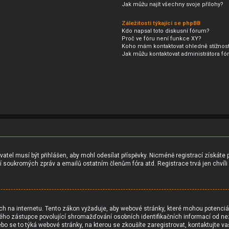
Jak můžu najít všechny svoje přílohy?
Záležitosti týkající se phpBB
Kdo napsal toto diskusní fórum?
Proč ve fóru není funkce XY?
Koho mám kontaktovat ohledně stížnosti 
Jak můžu kontaktovat administrátora fó
ivatel musí být přihlášen, aby mohl odesílat příspěvky. Nicméně registrací získáte 
ní soukromých zpráv a emailů ostatním členům fóra atd. Registrace trvá jen chvíl
h na internetu. Tento zákon vyžaduje, aby webové stránky, které mohou potenciá
o zástupce povolující shromažďování osobních identifikačních informací od nezleti
ebo se to týká webové stránky, na kterou se zkoušíte zaregistrovat, kontaktujte