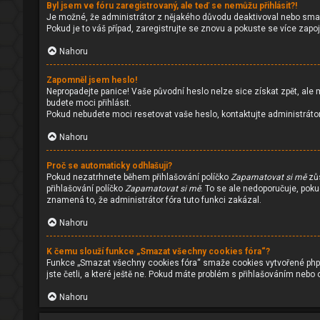
Byl jsem ve fóru zaregistrovaný, ale teď se nemůžu přihlásit?!
Je možné, že administrátor z nějakého důvodu deaktivoval nebo smazal
Pokud je to váš případ, zaregistrujte se znovu a pokuste se více zapoji
Nahoru
Zapomněl jsem heslo!
Nepropadejte panice! Vaše původní heslo nelze sice získat zpět, ale 
budete moci přihlásit.
Pokud nebudete moci resetovat vaše heslo, kontaktujte administrátor
Nahoru
Proč se automaticky odhlašuji?
Pokud nezatrhnete během přihlašování políčko
Zapamatovat si mě
zůs
přihlašování políčko
Zapamatovat si mě
. To se ale nedoporučuje, poku
znamená to, že administrátor fóra tuto funkci zakázal.
Nahoru
K čemu slouží funkce „Smazat všechny cookies fóra“?
Funkce „Smazat všechny cookies fóra“ smaže cookies vytvořené phpBB 
jste četli, a které ještě ne. Pokud máte problém s přihlašováním ne
Nahoru