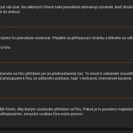
 váš účet. Na některých fórech také pravidelně odstraňují uživatele, kteří dlouh
t do diskuzí.
můžete ho jednoduše resetovat. Přejděte na přihlašovací stránku a klikněte na od
a fóra.
tanete na fóru přihlášen jen po přednastavený čas. To slouží k zabránění zneužit
d přistupujete k fóru ze sdíleného počítače, např. v knihovně, internetové kavárně,
fórem, díky kterým zůstáváte přihlášen ve fóru. Pokud je to povoleno majitelem
bo odhlašováním, smazání cookies fóra může pomoci.