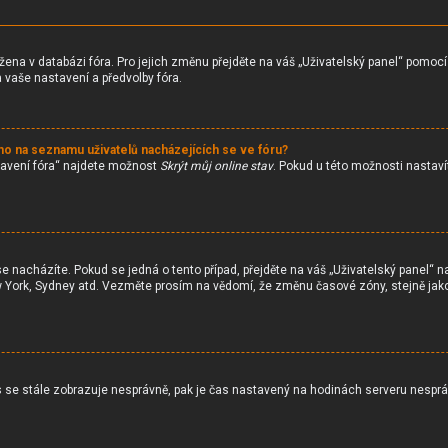
žena v databázi fóra. Pro jejich změnu přejděte na váš „Uživatelský panel“ pomoc
vaše nastavení a předvolby fóra.
no na seznamu uživatelů nacházejících se ve fóru?
tavení fóra“ najdete možnost
Skrýt můj online stav
. Pokud u této možnosti nastaví
e nacházíte. Pokud se jedná o tento případ, přejděte na váš „Uživatelský panel“ 
New York, Sydney atd. Vezměte prosím na vědomí, že změnu časové zóny, stejně jako
 čas se stále zobrazuje nesprávně, pak je čas nastavený na hodinách serveru nespr