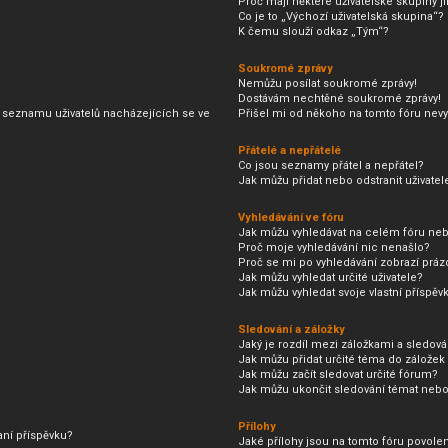
Proč mají některé uživatelské skupiny j
Co je to „Výchozí uživatelská skupina“?
K čemu slouží odkaz „Tým“?
Soukromé zprávy
Nemůžu posílat soukromé zprávy!
Dostávám nechtěné soukromé zprávy!
 seznamu uživatelů nacházejících se ve
Přišel mi od někoho na tomto fóru nevy
Přátelé a nepřátelé
Co jsou seznamy přátel a nepřátel?
Jak můžu přidat nebo odstranit uživat
Vyhledávání ve fóru
Jak můžu vyhledávat na celém fóru neb
Proč moje vyhledávání nic nenašlo?
Proč se mi po vyhledávání zobrazí práz
Jak můžu vyhledat určité uživatele?
Jak můžu vyhledat svoje vlastní příspěv
Sledování a záložky
Jaký je rozdíl mezi záložkami a sledov
Jak můžu přidat určité téma do záložek
Jak můžu začít sledovat určité fórum?
Jak můžu ukončit sledování témat nebo
Přílohy
aní příspěvku?
Jaké přílohy jsou na tomto fóru povole