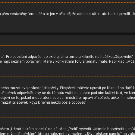
 přes vestavěný formulář a to jen v případě, že administrátor tuto funkci povoli
a“. Pro odeslání odpovědi do existujícího tématu klikněte na tlačítko „Odpovědět“
najít seznam oprávnění, které v konkrétním fóru a tématu máte. Například: „Můžet
o mazat svoje vlastní příspěvky. Příspěvek můžete upravit po kliknutí na tlačítko
íspěvek odpověděl a vy se do tématu vrátíte, najdete pod ním krátký text, ve které
bjeví se to, pokud moderátor nebo administrátor upraví příspěvek, ačkoli ti moho
smazat příspěvek, když k němu někdo pošle odpověď.
ašem „Uživatelském panelu“ na záložce „Profil“ vytvořit. Jakmile ho vytvoříte, můž
ke všem mým příspěvkům“, kterou naleznete ve vašem „Uživatelském panelu“ na zál