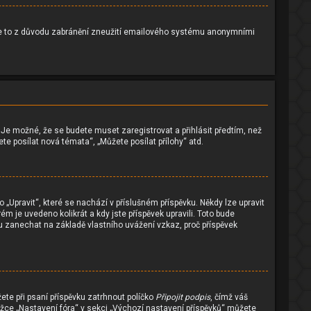
l. Je to z důvodu zabránění zneužití emailového systému anonymními
. Je možné, že se budete muset zaregistrovat a přihlásit předtím, než
e posílat nová témata“, „Můžete posílat přílohy“ atd.
 „Upravit“, které se nachází v příslušném příspěvku. Někdy lze upravit
m je uvedeno kolikrát a kdy jste příspěvek upravili. Toto bude
u zanechat na základě vlastního uvážení vzkaz, proč příspěvek
ete při psaní příspěvku zatrhnout políčko
Připojit podpis
, čímž váš
ožce „Nastavení fóra“ v sekci „Výchozí nastavení příspěvků“ můžete