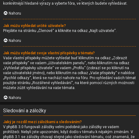
konkrétnější hledané výrazy a vyberte fóra, ve kterých budete vyhledávat.
Nahoru
Jak můžu vyhledat určité uživatele?
Přejděte na stránku „Členové“ a klikněte na odkaz „Najít uživatele“.
Nahoru
Jak můžu vyhledat svoje vlastní příspěvky a témata?
Vaše vlastní příspěvky můžete vyhledat buď kliknutím na odkaz „Zobrazit
vaše příspěvky“ ve vašem „Uživatelském panelu“, nebo kliknutím na odkaz
„Vyhledat příspěvky uživatele“ ve vašem „Profilu“ (zobrazí se po kliknutí na
vaše uživatelské jméno), nebo kliknutím na odkaz „Vaše příspěvky“ v nabídce
„Rychlé odkazy“, která se nachází nahoře na fóru. Pro vyhledání vašich témat
použijte stránku „Rozšířené vyhledávání“, na které pomocí různých možnosti
můžete zúžit vyhledávání na vaše témata.
Nahoru
Sledování a záložky
Jaký je rozdíl mezi záložkami a sledováním?
V phpBB 3.0 fungovali záložky velmi podobně jako záložky ve vašem
prohlížeči. Nebyli jste upozorněni, když došlo v tématu k nějakým změnám. V
phpBB 3.1 se záložky chovají stejně jako sledování tématu, což znamená, že