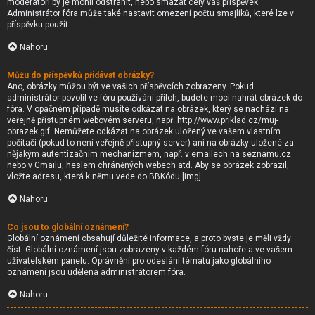
moderátoři by je mohli odstranit, nebo smazat celý váš příspěvek.
Administrátor fóra může také nastavit omezení počtu smajlíků, které lze v
příspěvku použít.
Nahoru
Můžu do příspěvků přidávat obrázky?
Ano, obrázky můžou být ve vašich příspěvcích zobrazeny. Pokud
administrátor povolil ve fóru používání příloh, budete moci nahrát obrázek do
fóra. V opačném případě musíte odkázat na obrázek, který se nachází na
veřejně přístupném webovém serveru, např. http://www.priklad.cz/muj-
obrazek.gif. Nemůžete odkázat na obrázek uložený ve vašem vlastním
počítači (pokud to není veřejně přístupný server) ani na obrázky uložené za
nějakým autentizačním mechanizmem, např. v emailech na seznamu.cz
nebo v Gmailu, heslem chráněných webech atd. Aby se obrázek zobrazil,
vložte adresu, která k němu vede do BBKódu [img].
Nahoru
Co jsou to globální oznámení?
Globální oznámení obsahují důležité informace, a proto byste je měli vždy
číst. Globální oznámení jsou zobrazeny v každém fóru nahoře a ve vašem
uživatelském panelu. Oprávnění pro odeslání tématu jako globálního
oznámení jsou udělena administrátorem fóra.
Nahoru