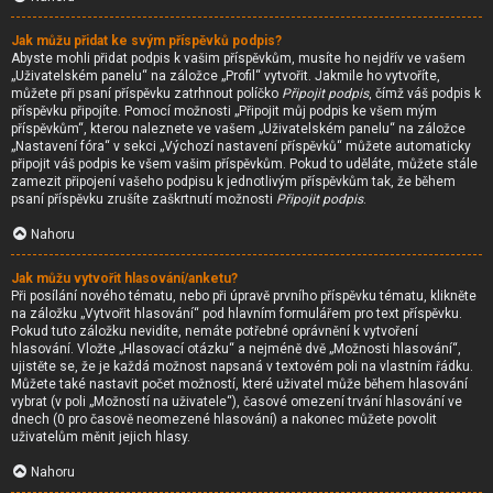
Jak můžu přidat ke svým příspěvků podpis?
Abyste mohli přidat podpis k vašim příspěvkům, musíte ho nejdřív ve vašem
„Uživatelském panelu“ na záložce „Profil“ vytvořit. Jakmile ho vytvoříte,
můžete při psaní příspěvku zatrhnout políčko
Připojit podpis
, čímž váš podpis k
příspěvku připojíte. Pomocí možnosti „Připojit můj podpis ke všem mým
příspěvkům“, kterou naleznete ve vašem „Uživatelském panelu“ na záložce
„Nastavení fóra“ v sekci „Výchozí nastavení příspěvků“ můžete automaticky
připojit váš podpis ke všem vašim příspěvkům. Pokud to uděláte, můžete stále
zamezit připojení vašeho podpisu k jednotlivým příspěvkům tak, že během
psaní příspěvku zrušíte zaškrtnutí možnosti
Připojit podpis
.
Nahoru
Jak můžu vytvořit hlasování/anketu?
Při posílání nového tématu, nebo při úpravě prvního příspěvku tématu, klikněte
na záložku „Vytvořit hlasování“ pod hlavním formulářem pro text příspěvku.
Pokud tuto záložku nevidíte, nemáte potřebné oprávnění k vytvoření
hlasování. Vložte „Hlasovací otázku“ a nejméně dvě „Možnosti hlasování“,
ujistěte se, že je každá možnost napsaná v textovém poli na vlastním řádku.
Můžete také nastavit počet možností, které uživatel může během hlasování
vybrat (v poli „Možností na uživatele“), časové omezení trvání hlasování ve
dnech (0 pro časově neomezené hlasování) a nakonec můžete povolit
uživatelům měnit jejich hlasy.
Nahoru