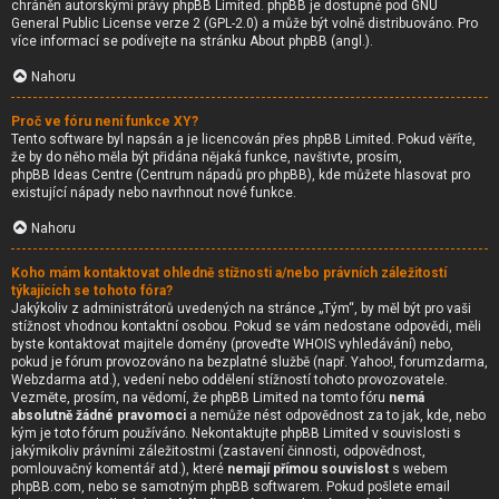
chráněn autorskými právy
phpBB Limited
. phpBB je dostupné pod GNU
General Public License verze 2 (GPL-2.0) a může být volně distribuováno. Pro
více informací se podívejte na stránku
About phpBB
(angl.).
Nahoru
Proč ve fóru není funkce XY?
Tento software byl napsán a je licencován přes phpBB Limited. Pokud věříte,
že by do něho měla být přidána nějaká funkce, navštivte, prosím,
phpBB Ideas Centre
(Centrum nápadů pro phpBB), kde můžete hlasovat pro
existující nápady nebo navrhnout nové funkce.
Nahoru
Koho mám kontaktovat ohledně stížnosti a/nebo právních záležitostí
týkajících se tohoto fóra?
Jakýkoliv z administrátorů uvedených na stránce „Tým“, by měl být pro vaši
stížnost vhodnou kontaktní osobou. Pokud se vám nedostane odpovědi, měli
byste kontaktovat majitele domény (proveďte
WHOIS vyhledávání
) nebo,
pokud je fórum provozováno na bezplatné službě (např. Yahoo!, forumzdarma,
Webzdarma atd.), vedení nebo oddělení stížností tohoto provozovatele.
Vezměte, prosím, na vědomí, že phpBB Limited na tomto fóru
nemá
absolutně žádné pravomoci
a nemůže nést odpovědnost za to jak, kde, nebo
kým je toto fórum používáno. Nekontaktujte phpBB Limited v souvislosti s
jakýmikoliv právními záležitostmi (zastavení činnosti, odpovědnost,
pomlouvačný komentář atd.), které
nemají přímou souvislost
s webem
phpBB.com, nebo se samotným phpBB softwarem. Pokud pošlete email