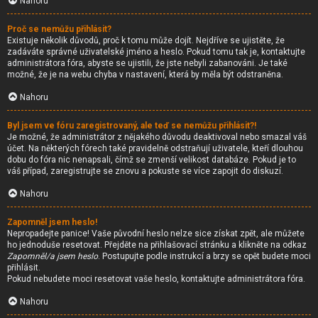
Nahoru
Proč se nemůžu přihlásit?
Existuje několik důvodů, proč k tomu může dojít. Nejdříve se ujistěte, že
zadáváte správné uživatelské jméno a heslo. Pokud tomu tak je, kontaktujte
administrátora fóra, abyste se ujistili, že jste nebyli zabanováni. Je také
možné, že je na webu chyba v nastavení, která by měla být odstraněna.
Nahoru
Byl jsem ve fóru zaregistrovaný, ale teď se nemůžu přihlásit?!
Je možné, že administrátor z nějakého důvodu deaktivoval nebo smazal váš
účet. Na některých fórech také pravidelně odstraňují uživatele, kteří dlouhou
dobu do fóra nic nenapsali, čímž se zmenší velikost databáze. Pokud je to
váš případ, zaregistrujte se znovu a pokuste se více zapojit do diskuzí.
Nahoru
Zapomněl jsem heslo!
Nepropadejte panice! Vaše původní heslo nelze sice získat zpět, ale můžete
ho jednoduše resetovat. Přejděte na přihlašovací stránku a klikněte na odkaz
Zapomněl/a jsem heslo
. Postupujte podle instrukcí a brzy se opět budete moci
přihlásit.
Pokud nebudete moci resetovat vaše heslo, kontaktujte administrátora fóra.
Nahoru