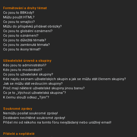
Formátování a druhy témat
Co jsou to BBKódy?
Můžu použít HTML?
Co jsou to smajlíci?
Můžu do příspěvků přidávat obrázky?
Co jsou to globální oznámení?
Co jsou to oznámení?
Co jsou to důležitá témata?
Co jsou to zamknutá témata?
Co jsou to ikony témat?
Uživatelské úrovně a skupiny
Kdo jsou to administrátoři?
Kdo jsou to moderátoři?
Co jsou to uživatelské skupiny?
Kde najdu seznam uživatelských skupin a jak se můžu stát členem skupiny?
Jak se můžu stát vedoucím skupiny?
Proč mají některé uživatelské skupiny jinou barvu?
Co je to „Výchozí uživatelská skupina“?
K čemu slouží odkaz „Tým“?
Soukromé zprávy
Nemůžu posílat soukromé zprávy!
Dostávám nechtěné soukromé zprávy!
Přišel mi od někoho na tomto fóru nevyžádaný nebo urážlivý email!
Přátelé a nepřátelé