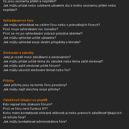
Co jsou seznamy přátel a nepřátel?
Jak můžu přidat nebo odstranit uživatele do/z mého seznamu přátel nebo
nepřátel?
Vyhledávání ve fóru
Jak můžu vyhledávat na celém fóru nebo v jednotlivých fórech?
Proč moje vyhledávání nic nenašlo?
Proč se mi po vyhledávání zobrazí prázdná stránka!?
Jak můžu vyhledat určité uživatele?
Jak můžu vyhledat svoje vlastní příspěvky a témata?
Sledování a záložky
Jaký je rozdíl mezi záložkami a sledováním?
Jak můžu přidat určité téma do záložek nebo téma začít sledovat?
Jak můžu začít sledovat určité fórum?
Jak můžu ukončit sledování témat nebo fór?
Přílohy
Jaké přílohy jsou na tomto fóru povoleny?
Jak můžu najít všechny svoje přílohy?
Záležitosti týkající se phpBB
Kdo napsal toto diskusní fórum?
Proč ve fóru není funkce XY?
Koho mám kontaktovat ohledně stížnosti a/nebo právních záležitostí týkajících
se tohoto fóra?
Jak můžu kontaktovat administrátora fóra?