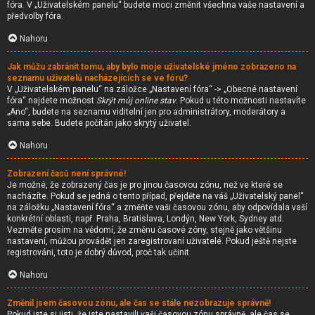
fóra. V „Uživatelském panelu“ budete moci změnit všechna vaše nastavení a
předvolby fóra.
Nahoru
Jak můžu zabránit tomu, aby bylo moje uživatelské jméno zobrazeno na
seznamu uživatelů nacházejících se ve fóru?
V „Uživatelském panelu“ na záložce „Nastavení fóra“ -> „Obecné nastavení
fóra“ najdete možnost
Skrýt můj online stav
. Pokud u této možnosti nastavíte
„Ano“, budete na seznamu viditelní jen pro administrátory, moderátory a
sama sebe. Budete počítán jako skrytý uživatel.
Nahoru
Zobrazení časů není správné!
Je možné, že zobrazený čas je pro jinou časovou zónu, než ve které se
nacházíte. Pokud se jedná o tento případ, přejděte na váš „Uživatelský panel“
na záložku „Nastavení fóra“ a změňte vaši časovou zónu, aby odpovídala vaší
konkrétní oblasti, např. Praha, Bratislava, Londýn, New York, Sydney atd.
Vezměte prosím na vědomí, že změnu časové zóny, stejně jako většinu
nastavení, můžou provádět jen zaregistrovaní uživatelé. Pokud ještě nejste
registrováni, toto je dobrý důvod, proč tak učinit.
Nahoru
Změnil jsem časovou zónu, ale čas se stále nezobrazuje správně!
Pokud jste si jisti, že jste nastavili vaši časovou zónu správně, ale čas se