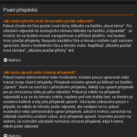
Psaní příspěvků
Jak můžu vytvořit nové téma nebo poslat odpověď?
Pokud chcete do fóra poslat nové téma, klikněte na tlačítko „Nové téma“. Pro
odeslání odpovědi do existujícího tématu klikněte na tlačítko „Odpovědět“. Je
možné, že se budete muset zaregistrovat a přihlásit předtím, než budete
moci posílat příspěvky. Naspodu každého fóra a tématu můžete najít seznam
oprávnění, které v konkrétním fóru a tématu máte. Například: „Můžete posílat
nová témata“, „Můžete posílat přílohy“ atd.
Nahoru
Jak můžu upravit nebo smazat příspěvek?
Pokud nejste administrátor nebo moderátor, můžete pouze upravovat nebo
mazat svoje vlastní příspěvky. Příspěvek můžete upravit po kliknutí na tlačítko
„Upravit“, které se nachází v příslušném příspěvku. Někdy lze upravit příspěvek
jen po omezenou dobu po jeho odeslání. Pokud již někdo na příspěvek
odpověděl a vy se do tématu vrátíte, najdete pod ním krátký text, ve kterém je
uvedeno kolikrát a kdy jste příspěvek upravili. Toto bude zobrazeno pouze v
případě, že někdo do tématu pošle odpověď, ale neobjeví se to, pokud
moderátor nebo administrátor upraví příspěvek, ačkoli ti mohou zanechat na
základě vlastního uvážení vzkaz, proč příspěvek upravili. Vezměte prosím na
vědomí, že normální uživatelé nemůžou smazat příspěvek, když k němu
někdo pošle odpověď.
Nahoru