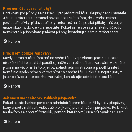
Proč nemůžu posílat přílohy?
Oprávnění pro přílohy se nastavují pro jednotlivá fóra, skupiny nebo uživatele.
Administrátor fóra nemusel povolit do určitého fóra, do kterého můžete
posílat příspěvky, přidávat přílohy, nebo možná, že posílat přílohy můžou jen
určité skupiny, do kterých nepatříte. Pokud si nejste jisti, z jakého důvodu
nemůžete k příspěvkům přidávat přílohy, kontaktujte administrátora fóra.
Nahoru
Proč jsem obdržel varování?
Každý administrátor fóra má na svém fóru svoje vlastní pravidla. Pokud
nějaké z těchto pravidel porušíte, může vám být uděleno varování. Vezměte
prosím na vědomí, že toto je rozhodnutí administrátora a phpBB Limited
nemá nic společného s varováními na daném fóru. Pokud si nejste jisti, z
jakého důvodu jste obdrželi varování, kontaktujte administrátora fóra.
Nahoru
Jak můžu moderátorovi nahlásit příspěvek?
Pokud je tato funkce povolena administrátorem fóra, měli byste v příspěvku,
který chcete nahlásit, vidět tlačítko (ikonu) pro nahlášení příspěvku. Po kliknutí
na tlačítko se zobrazí formulář, pomocí kterého můžete příspěvek nahlásit.
Nahoru