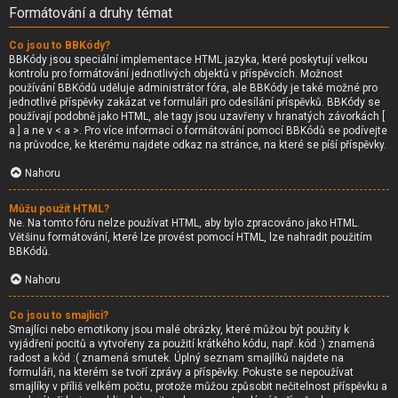
Formátování a druhy témat
Co jsou to BBKódy?
BBKódy jsou speciální implementace HTML jazyka, které poskytují velkou
kontrolu pro formátování jednotlivých objektů v příspěvcích. Možnost
používání BBKódů uděluje administrátor fóra, ale BBKódy je také možné pro
jednotlivé příspěvky zakázat ve formuláři pro odesílání příspěvků. BBKódy se
používají podobně jako HTML, ale tagy jsou uzavřeny v hranatých závorkách [
a ] a ne v < a >. Pro více informací o formátování pomocí BBKódů se podívejte
na průvodce, ke kterému najdete odkaz na stránce, na které se píší příspěvky.
Nahoru
Můžu použít HTML?
Ne. Na tomto fóru nelze používat HTML, aby bylo zpracováno jako HTML.
Většinu formátování, které lze provést pomocí HTML, lze nahradit použitím
BBKódů.
Nahoru
Co jsou to smajlíci?
Smajlíci nebo emotikony jsou malé obrázky, které můžou být použity k
vyjádření pocitů a vytvořeny za použití krátkého kódu, např. kód :) znamená
radost a kód :( znamená smutek. Úplný seznam smajlíků najdete na
formuláři, na kterém se tvoří zprávy a příspěvky. Pokuste se nepoužívat
smajlíky v příliš velkém počtu, protože můžou způsobit nečitelnost příspěvku a