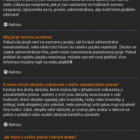
stále zobrazuje nesprávně, pak je čas nastavený na hodinách serveru
nesprávný. Upozorněte na to, prosím, administrátora, aby mohl tento problém
odstranit.
Nahoru
Můj jazyk není na seznamu!
Pokud váš jazyk není na seznamu jazyků, tak ho buď administrátor
nenainstaloval, nebo nikdo toto fórum do vašeho jazyka nepřeložil. Zkuste se
zeptat administrátora fóra, jestli může nainstalovat požadovaný jazyk. Pokud
překlad do vašeho jazyku neexistuje, můžete vytvořit nový překlad. Více
informací můžete najít na webu
phpBB
®.
Nahoru
K čemu slouží obrázky zobrazené u mého uživatelského jména?
Existují dva druhy obrázků, které můžou být v příspěvcích zobrazeny u
uživatelského jména. Jedním z nich jsou obrázky asociované s vaší
hodností, které obvykle vypadají jako hvězdičky, tečky nebo čtverečky a
indikují, kolik příspěvků jste odeslali, nebo pomáhají určit jakou mají uživatelé
fóra funkci. Další, obvykle větší obrázek, je známý jako avatar a obecně se
jedná o unikátní nebo osobní obrázek každého uživatele.
Nahoru
Jak můžu u svého jména zobrazit avatar?