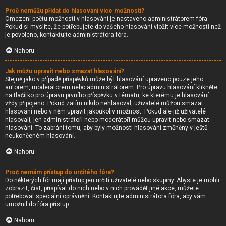
Proč nemůžu přidat do hlasování více možností?
Omezení počtu možností v hlasování je nastaveno administrátorem fóra.
Pokud si myslíte, že potřebujete do vašeho hlasování vložit více možností než
je povoleno, kontaktujte administrátora fóra.
Nahoru
Jak můžu upravit nebo smazat hlasování?
Stejně jako v případě příspěvků může být hlasování upraveno pouze jeho
autorem, moderátorem nebo administrátorem. Pro úpravu hlasování klikněte
na tlačítko pro úpravu prvního příspěvku v tématu, ke kterému je hlasování
vždy připojeno. Pokud zatím nikdo nehlasoval, uživatelé můžou smazat
hlasování nebo v něm upravit jakoukoliv možnost. Pokud ale již uživatelé
hlasovali, jen administrátoři nebo moderátoři můžou upravit nebo smazat
hlasování. To zabrání tomu, aby byly možnosti hlasování změněny v ještě
neukončeném hlasování.
Nahoru
Proč nemám přístup do určitého fóra?
Do některých fór mají přístup jen určití uživatelé nebo skupiny. Abyste je mohli
zobrazit, číst, přispívat do nich nebo v nich provádět jiné akce, můžete
potřebovat speciální oprávnění. Kontaktujte administrátora fóra, aby vám
umožnil do fóra přístup.
Nahoru