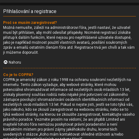
Přihlašování a registrace
Proč se musím zaregistrovat?
Možná nemusíte, záleží na administrátorovi fóra, jestli nastaví, že uživatel
musí být přihlášen, aby mohl odesílat příspěvky. Nicméně registrací získáte
přístup k dalším funkcím, které nejsou pro nepřihlášené uživatele dostupné,
jako je například možnost použití vlastních avatarů, posílání soukromých
zpráv a emailů ostatním členům fóra atd. Registrace trvá jen chvíli a tak vám
ji můžeme doporučit.
Nahoru
Co je to COPPA?
COPPA je americký zákon z roku 1998 na ochranu soukromí nezletilých na
internetu. Tento zákon vyžaduje, aby webové stránky, které mohou
potenciálně shromažďovat informace od nezletilých osob mladších 13 let,
získaly písemný souhlas rodičů nebo nějaké jiné potvrzení od zákonného
zástupce povolující shromažďování osobních identifikačních informací od
nezletilých osob mladších 13 let. Pokud si nejste jisti, jestli se toto týká vás,
jako někoho, kdo se zkouší zaregistrovat na webovou stránku, nebo se to
týká webové stránky, na kterou se zkoušíte zaregistrovat, kontaktujte vašeho
právního poradce. Vezměte prosím na vědomí, že ani phpBB Limited ani
majitelé tohoto fóra nemůžou poskytovat právní poradenství a není
kontaktním místem pro právní zájmy jakéhokoliv druhu, kromě těch
uvedených v otázce „Koho mám kontaktovat ohledně stížnosti a/nebo