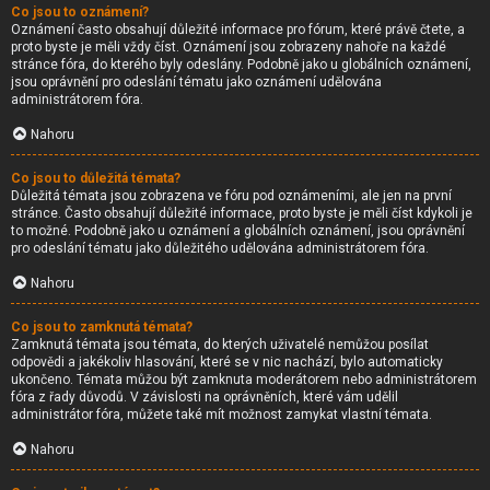
Co jsou to oznámení?
Oznámení často obsahují důležité informace pro fórum, které právě čtete, a
proto byste je měli vždy číst. Oznámení jsou zobrazeny nahoře na každé
stránce fóra, do kterého byly odeslány. Podobně jako u globálních oznámení,
jsou oprávnění pro odeslání tématu jako oznámení udělována
administrátorem fóra.
Nahoru
Co jsou to důležitá témata?
Důležitá témata jsou zobrazena ve fóru pod oznámeními, ale jen na první
stránce. Často obsahují důležité informace, proto byste je měli číst kdykoli je
to možné. Podobně jako u oznámení a globálních oznámení, jsou oprávnění
pro odeslání tématu jako důležitého udělována administrátorem fóra.
Nahoru
Co jsou to zamknutá témata?
Zamknutá témata jsou témata, do kterých uživatelé nemůžou posílat
odpovědi a jakékoliv hlasování, které se v nic nachází, bylo automaticky
ukončeno. Témata můžou být zamknuta moderátorem nebo administrátorem
fóra z řady důvodů. V závislosti na oprávněních, které vám udělil
administrátor fóra, můžete také mít možnost zamykat vlastní témata.
Nahoru