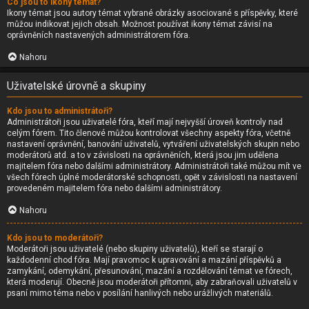
Co jsou to ikony témat?
Ikony témat jsou autory témat vybrané obrázky asociované s příspěvky, které
můžou indikovat jejich obsah. Možnost používat ikony témat závisí na
oprávněních nastavených administrátorem fóra.
Nahoru
Uživatelské úrovně a skupiny
Kdo jsou to administrátoři?
Administrátoři jsou uživatelé fóra, kteří mají nejvyšší úroveň kontroly nad
celým fórem. Tito členové můžou kontrolovat všechny aspekty fóra, včetně
nastavení oprávnění, banování uživatelů, vytváření uživatelských skupin nebo
moderátorů atd. a to v závislosti na oprávněních, která jsou jim udělena
majitelem fóra nebo dalšími administrátory. Administrátoři také můžou mít ve
všech fórech úplné moderátorské schopnosti, opět v závislosti na nastavení
provedeném majitelem fóra nebo dalšími administrátory.
Nahoru
Kdo jsou to moderátoři?
Moderátoři jsou uživatelé (nebo skupiny uživatelů), kteří se starají o
každodenní chod fóra. Mají pravomoc k upravování a mazání příspěvků a
zamykání, odemykání, přesunování, mazání a rozdělování témat ve fórech,
která moderují. Obecně jsou moderátoři přítomni, aby zabraňovali uživatelů v
psaní mimo téma nebo v posílání hanlivých nebo urážlivých materiálů.