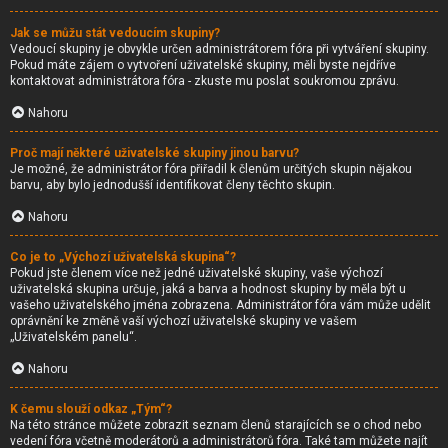
Jak se můžu stát vedoucím skupiny?
Vedoucí skupiny je obvykle určen administrátorem fóra při vytváření skupiny.
Pokud máte zájem o vytvoření uživatelské skupiny, měli byste nejdříve
kontaktovat administrátora fóra - zkuste mu poslat soukromou zprávu.
Nahoru
Proč mají některé uživatelské skupiny jinou barvu?
Je možné, že administrátor fóra přiřadil k členům určitých skupin nějakou
barvu, aby bylo jednodušší identifikovat členy těchto skupin.
Nahoru
Co je to „Výchozí uživatelská skupina“?
Pokud jste členem více než jedné uživatelské skupiny, vaše výchozí
uživatelská skupina určuje, jaká a barva a hodnost skupiny by měla být u
vašeho uživatelského jména zobrazena. Administrátor fóra vám může udělit
oprávnění ke změně vaší výchozí uživatelské skupiny ve vašem
„Uživatelském panelu“.
Nahoru
K čemu slouží odkaz „Tým“?
Na této stránce můžete zobrazit seznam členů starajících se o chod nebo
vedení fóra včetně moderátorů a administrátorů fóra. Také tam můžete najít