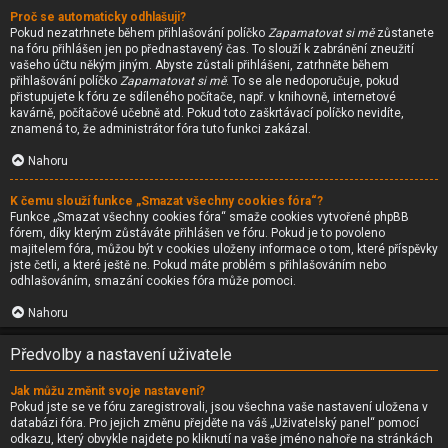
Proč se automaticky odhlašuji?
Pokud nezatrhnete během přihlašování políčko
Zapamatovat si mě
zůstanete
na fóru přihlášen jen po přednastavený čas. To slouží k zabránění zneužití
vašeho účtu někým jiným. Abyste zůstali přihlášeni, zatrhněte během
přihlašování políčko
Zapamatovat si mě
. To se ale nedoporučuje, pokud
přistupujete k fóru ze sdíleného počítače, např. v knihovně, internetové
kavárně, počítačové učebně atd. Pokud toto zaškrtávací políčko nevidíte,
znamená to, že administrátor fóra tuto funkci zakázal.
Nahoru
K čemu slouží funkce „Smazat všechny cookies fóra“?
Funkce „Smazat všechny cookies fóra“ smaže cookies vytvořené phpBB
fórem, díky kterým zůstáváte přihlášen ve fóru. Pokud je to povoleno
majitelem fóra, můžou být v cookies uloženy informace o tom, které příspěvky
jste četli, a které ještě ne. Pokud máte problém s přihlašováním nebo
odhlašováním, smazání cookies fóra může pomoci.
Nahoru
Předvolby a nastavení uživatele
Jak můžu změnit svoje nastavení?
Pokud jste se ve fóru zaregistrovali, jsou všechna vaše nastavení uložena v
databázi fóra. Pro jejich změnu přejděte na váš „Uživatelský panel“ pomocí
odkazu, který obvykle najdete po kliknutí na vaše jméno nahoře na stránkách