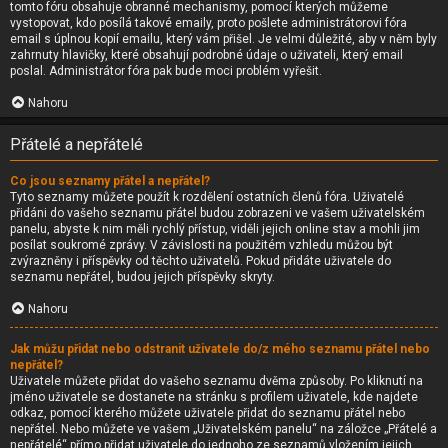
tomto fóru obsahuje obranné mechanismy, pomocí kterých můžeme
vystopovat, kdo posílá takové emaily, proto pošlete administrátorovi fóra
email s úplnou kopií emailu, který vám přišel. Je velmi důležité, aby v něm byly
zahrnuty hlavičky, které obsahují podrobné údaje o uživateli, který email
poslal. Administrátor fóra pak bude moci problém vyřešit.
Nahoru
Přátelé a nepřátelé
Co jsou seznamy přátel a nepřátel?
Tyto seznamy můžete použít k rozdělení ostatních členů fóra. Uživatelé
přidáni do vašeho seznamu přátel budou zobrazeni ve vašem uživatelském
panelu, abyste k nim měli rychlý přístup, viděli jejich online stav a mohli jim
posílat soukromé zprávy. V závislosti na použitém vzhledu můžou být
zvýrazněny i příspěvky od těchto uživatelů. Pokud přidáte uživatele do
seznamu nepřátel, budou jejich příspěvky skryty.
Nahoru
Jak můžu přidat nebo odstranit uživatele do/z mého seznamu přátel nebo
nepřátel?
Uživatele můžete přidat do vašeho seznamu dvěma způsoby. Po kliknutí na
jméno uživatele se dostanete na stránku s profilem uživatele, kde najdete
odkaz, pomocí kterého můžete uživatele přidat do seznamu přátel nebo
nepřátel. Nebo můžete ve vašem „Uživatelském panelu“ na záložce „Přátelé a
nepřátelé“ přímo přidat uživatele do jednoho ze seznamů vložením jejich