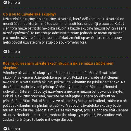
Nahoru
Co jsou to uživatelské skupiny?
Uživatelské skupiny jsou skupiny uživatelů, které dělí komunitu uživatelů na
menší části, se kterými můžou administrátoři fóra snadněji pracovat. Každý
člen fóra může patřit do několika skupin a každé skupině můžou být přiřazena
různá oprávnění. To umožňuje administrátorům jednoduše měnit oprávnění
pro mnoho uživatelů najednou, například změnit oprávnění pro moderátory,
nebo povolit uživatelům přístup do soukromého fóra.
Nahoru
Kde najdu seznam uživatelských skupin a jak se můžu stát členem
skupiny?
Všechny uživatelské skupiny můžete zobrazit na záložce „Uživatelské
skupiny“ ve vašem „Uživatelském panelu“. Pokud se chcete stát členem
některé z uživatelských skupin, pokračujte kliknutím na příslušné tlačítko. Ne
do všech skupin je volný přístup. V některých se musí žádost o členství
schválit, některé můžou být uzavřené a některé můžou být dokonce skryté.
Pokud je skupiny otevřená, můžete se stát jejím členem po kliknutí na
příslušné tlačítko. Pokud členství ve skupině vyžaduje schválení, můžete o ně
požádat kliknutím na příslušné tlačítko. Vedoucí uživatelské skupiny bude
muset schválit vaši žádost a může se vás zeptat, proč se chcete stát členem
skupiny. Neobtěžujte, prosím, vedoucího skupiny v případě, že zamítne vaši
žádost - určitě pro to bude mít svoje důvody.
Nahoru