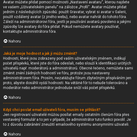
Avatar můžete přidat pomocí možnosti „Nastavení avataru“, kterou najdete
ve vašem „Uživatelském panelu“ na záložce „Profil“. Avatar můžete přidat
jedním z následujících způsobů: použít Gravatar, vybrat si avatar v Galerii,
použít vzdálený avatar (z jiného webu), nebo avatar nahrát do tohoto fóra.
Záleží na administrátorovi fóra, jestli je používání avatarů povoleno a jakými
způsoby lze avatary do fóra přidat. Pokud nemůžete avatary používat,
kontaktujte administrátora fóra.
Nahoru
Jaká je moje hodnost a jak ji můžu změnit?
Hodnosti, které jsou zobrazeny pod vaším uživatelským jménem, indikují
počet příspěvků, které jste do fóra odeslali, nebo slouží k identifikaci určitých
uživatelů např. moderátorů a administrátorů. Obecně řečeno, nemůžete sami
změnit znění žádných hodností ve fóru, protože jsou nastaveny
administrátorem fóra. Prosím, nezatěžujte fórum zbytečným přispíváním jen
proto, abyste dosáhli vyšší hodnosti. Na většině fór to nebude tolerováno a
moderátor nebo administrátor jednoduše sníží váš počet příspěvků.
Nahoru
Když chci poslat email uživateli fóra, musím se přihlásit?
Jen registrovaní uživatelé můžou posílat emaily ostatním členům fóra přes
vestavěný formulář a to jen v případě, že administrátor tuto funkci povolil. Je
to z důvodu zabránění zneužití emailového systému anonymními uživateli.
Nahoru