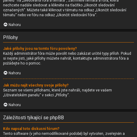
panelu“ na „Sledovaná fóra a témata“, zatrhněte témata a fóra, která
nechcete nadále sledovat a klikněte na tlačítko „Ukončit sledování
označených“. Můžete také kliknout v tématu na odkaz „Ukončit sledování
tématu“ nebo ve fóru na odkaz „Ukončit sledování fóra“.
Nahoru
Přílohy
Jaké přílohy jsou na tomto fóru povoleny?
Každý administrátor fóra může povolit nebo zakázat určité typy příloh. Pokud
si nejste jisti, jaké přílohy můžete nahrát, kontaktujte administrátora fóra a
požádejte ho o pomoc.
Nahoru
Jak můžu najít všechny svoje přílohy?
Seznam se všemi přílohami, které jste nahráli, najdete ve vašem
„Uživatelském panelu“ v sekci „Přílohy“.
Nahoru
Záležitosti týkající se phpBB
Kdo napsal toto diskusní fórum?
Tento software (v jeho nemodifikované podobě) byl vytvořen, zveřejněn a