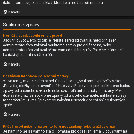
další informace jako například, která fóra moderátoři moderují.
Nahoru
Soukromé zprávy
Nemůžu posílat soukromé zprávy!
Jsou tři důvody, proč to tak je. Nejste zaregistrovaní a/nebo přihlášení,
administrátor fóra zakázal soukromé zprávy pro celé fórum, nebo
administrátor fóra zakázal přímo vám odesílání zpráv. Pro více informací
kontaktujte administrátora fóra.
Nahoru
Dostávám nechtěné soukromé zprávy!
Ve vašem „Uživatelském panelu“ na záložce „Soukromé zprávy“ v sekci
„Pravidla, složky a nastavení“ můžete vytvořit pravidlo, pomocí kterého budou
zprávy od určeného uživatele nebo uživatelů automaticky smazány. Pokud
dostáváte urážlivé soukromé zprávy od určitého uživatele, nahlaste zprávy
moderátorům. Ti mají pravomoc zabránit uživateli v odesílání soukromých
zpráv.
Nahoru
Přišel mi od někoho na tomto fóru nevyžádaný nebo urážlivý email!
Je nám líto, že se vám to stalo. Formulář pro odesílání emailů používaný na