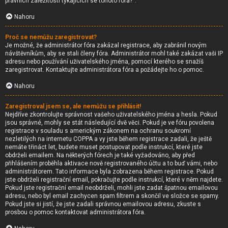
právních záležitostí týkajících se tohoto fóra?“.
Nahoru
Proč se nemůžu zaregistrovat?
Je možné, že administrátor fóra zakázal registrace, aby zabránil novým
návštěvníkům, aby se stali členy fóra. Administrátor mohl také zakázat vaši IP
adresu nebo používání uživatelského jména, pomocí kterého se snažíš
zaregistrovat. Kontaktujte administrátora fóra a požádejte ho o pomoc.
Nahoru
Zaregistroval jsem se, ale nemůžu se přihlásit!
Nejdříve zkontrolujte správnost vašeho uživatelského jména a hesla. Pokud
jsou správné, mohly se stát následující dvě věci. Pokud je ve fóru povolena
registrace v souladu s americkým zákonem na ochranu soukromí
nezletilých na internetu COPPA a vy jste během registrace zadali, že ještě
nemáte třináct let, budete muset postupovat podle instrukcí, které jste
obdrželi emailem. Na některých fórech je také vyžadováno, aby před
přihlášením proběhla aktivace nově registrovaného účtu a to buď vámi, nebo
administrátorem. Tato informace byla zobrazena během registrace. Pokud
jste obdrželi registrační email, pokračujte podle instrukcí, které v něm najdete.
Pokud jste registrační email neobdrželi, mohli jste zadat špatnou emailovou
adresu, nebo byl email zachycen spam filtrem a skončil ve složce se spamy.
Pokud jste si jistí, že jste zadali správnou emailovou adresu, zkuste s
prosbou o pomoc kontaktovat administrátora fóra.