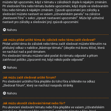
můžete být upozorněni, když v tématu v záložkách dojde k nějakým změnám.
Při sledování fóra nebo tématu budete upozorněni, když dojde ve sledovaném
fóru nebo tématu k nějakým změnám. Způsob upozornění pro záložky a
sledování můžete nastavit ve vašem „Uživatelském panelu“ na záložce
„Nastavení fóra“ v sekci „Upravit nastavení upozornění“. Může být užitečné
nastavit pro záložky a sledování jiný způsob upozornění.
Nahoru
Jak můžu přidat určité téma do záložek nebo téma začít sledovat?
Přidat určité téma do záložek nebo téma začít sledovat můžete kliknutím na
příslušný odkaz v nabídce „Nástroje tématu“ (obvykle má ikonu klíče), která
se nachází nad a pod tématem.
Pro sledování tématu můžete také poslat do tématu odpověď a přitom
zatrhnout políčko „Upozornit mě, když někdo pošle odpověď“.
Nahoru
Jak můžu začít sledovat určité fórum?
Pro sledování určitého fóra přejděte do toho fóra a klikněte na odkaz
„Sledovat fórum“, který se nachází naspodu stránky.
Nahoru
Jak můžu ukončit sledování témat nebo fór?
Pro ukončení sledování tématu nebo fóra přejděte ve vašem „Uživatelském