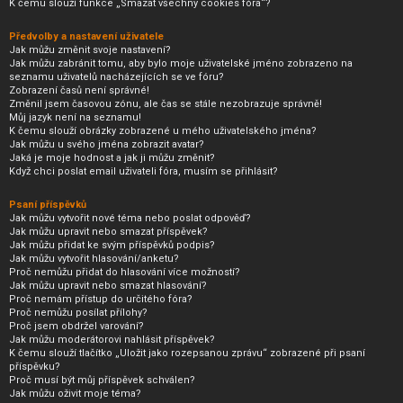
K čemu slouží funkce „Smazat všechny cookies fóra“?
Předvolby a nastavení uživatele
Jak můžu změnit svoje nastavení?
Jak můžu zabránit tomu, aby bylo moje uživatelské jméno zobrazeno na
seznamu uživatelů nacházejících se ve fóru?
Zobrazení časů není správné!
Změnil jsem časovou zónu, ale čas se stále nezobrazuje správně!
Můj jazyk není na seznamu!
K čemu slouží obrázky zobrazené u mého uživatelského jména?
Jak můžu u svého jména zobrazit avatar?
Jaká je moje hodnost a jak ji můžu změnit?
Když chci poslat email uživateli fóra, musím se přihlásit?
Psaní příspěvků
Jak můžu vytvořit nové téma nebo poslat odpověď?
Jak můžu upravit nebo smazat příspěvek?
Jak můžu přidat ke svým příspěvků podpis?
Jak můžu vytvořit hlasování/anketu?
Proč nemůžu přidat do hlasování více možností?
Jak můžu upravit nebo smazat hlasování?
Proč nemám přístup do určitého fóra?
Proč nemůžu posílat přílohy?
Proč jsem obdržel varování?
Jak můžu moderátorovi nahlásit příspěvek?
K čemu slouží tlačítko „Uložit jako rozepsanou zprávu“ zobrazené při psaní
příspěvku?
Proč musí být můj příspěvek schválen?
Jak můžu oživit moje téma?