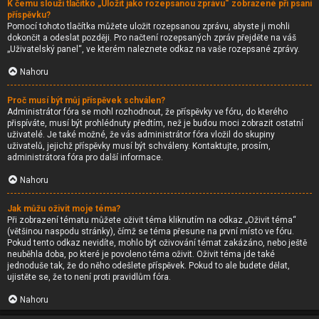
K čemu slouží tlačítko „Uložit jako rozepsanou zprávu“ zobrazené při psaní
příspěvku?
Pomocí tohoto tlačítka můžete uložit rozepsanou zprávu, abyste ji mohli
dokončit a odeslat později. Pro načtení rozepsaných zpráv přejděte na váš
„Uživatelský panel“, ve kterém naleznete odkaz na vaše rozepsané zprávy.
Nahoru
Proč musí být můj příspěvek schválen?
Administrátor fóra se mohl rozhodnout, že příspěvky ve fóru, do kterého
přispíváte, musí být prohlédnuty předtím, než je budou moci zobrazit ostatní
uživatelé. Je také možné, že vás administrátor fóra vložil do skupiny
uživatelů, jejichž příspěvky musí být schváleny. Kontaktujte, prosím,
administrátora fóra pro další informace.
Nahoru
Jak můžu oživit moje téma?
Při zobrazení tématu můžete oživit téma kliknutím na odkaz „Oživit téma“
(většinou naspodu stránky), čímž se téma přesune na první místo ve fóru.
Pokud tento odkaz nevidíte, mohlo být oživování témat zakázáno, nebo ještě
neuběhla doba, po které je povoleno téma oživit. Oživit téma jde také
jednoduše tak, že do něho odešlete příspěvek. Pokud to ale budete dělat,
ujistěte se, že to není proti pravidlům fóra.
Nahoru